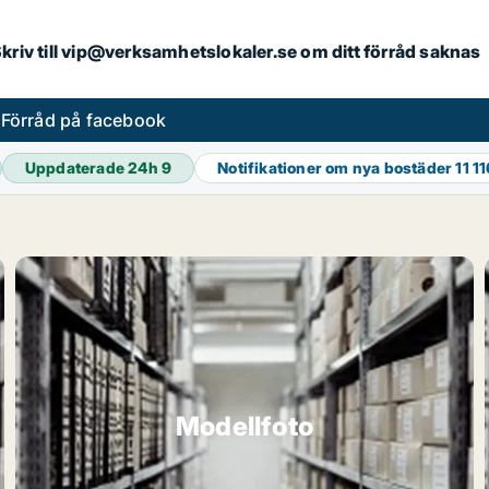
. Skriv till vip@verksamhetslokaler.se om ditt förråd saknas
s
Förråd på facebook
Uppdaterade 24h
9
Notifikationer om nya bostäder
11 1
Modellfoto