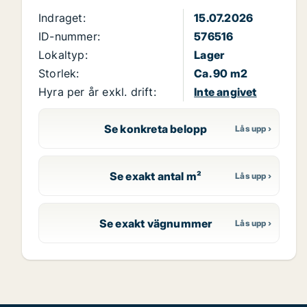
Indraget:
15.07.2026
ID-nummer:
576516
Lokaltyp:
Lager
Storlek:
Ca. 90 m2
Hyra per år exkl. drift:
Inte angivet
Se konkreta belopp
Se exakt antal m²
Se exakt vägnummer