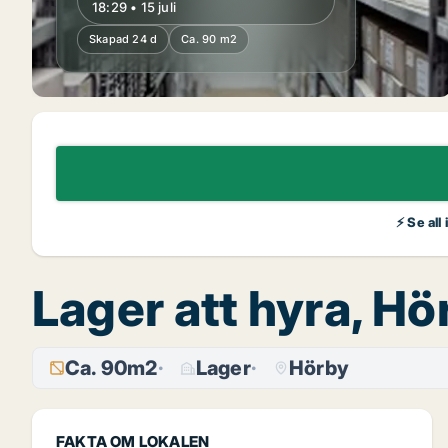
18:29 • 15 juli
Skapad 24 d
Ca. 90 m2
⚡ Se all
Lager att hyra, H
Ca. 90m2
Lager
Hörby
FAKTA OM LOKALEN