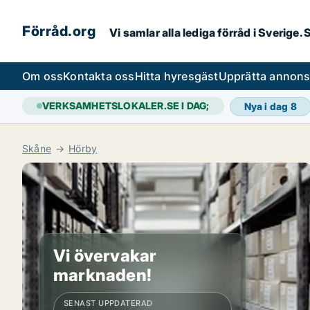
Förråd.org
Vi samlar alla lediga förråd i Sverige
Om oss
Kontakta oss
Hitta hyresgäst
Upprätta annon
VERKSAMHETSLOKALER.SE I DAG;
Nya i dag
8
Skåne
Hörby
Vi övervakar
marknaden!
SENAST UPPDATERAD