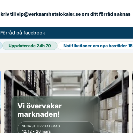
. Skriv till vip@verksamhetslokaler.se om ditt förråd saknas
s
Förråd på facebook
Uppdaterade 24h
70
Notifikationer om nya bostäder
15
Vi övervakar
marknaden!
SENAST UPPDATERAD
12:12 • 26 mars