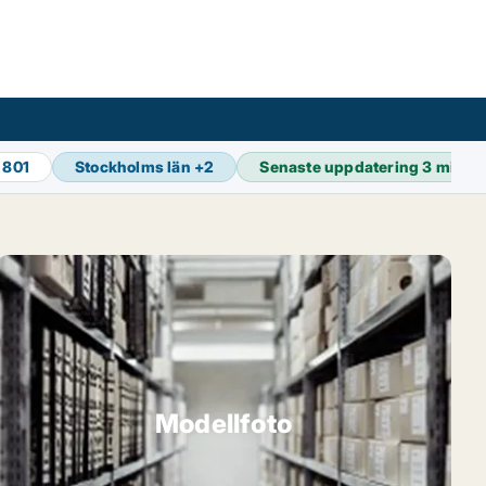
 801
Stockholms län
+
2
Senaste uppdatering
3 min s
Modellfoto