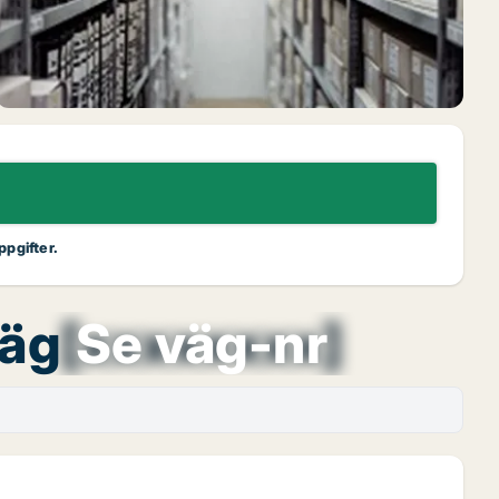
ppgifter.
väg
[xxxxxxxx]
Se väg-nr