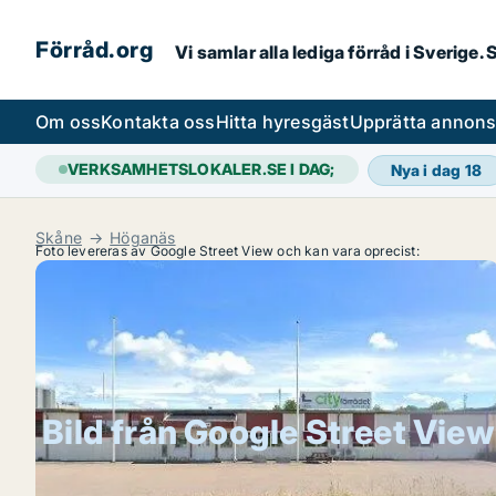
Förråd.org
Vi samlar alla lediga förråd i Sverige
Om oss
Kontakta oss
Hitta hyresgäst
Upprätta annon
VERKSAMHETSLOKALER.SE I DAG;
Nya i dag
18
Skåne
Höganäs
Foto levereras av Google Street View och kan vara oprecist:
Bild från Google Street View