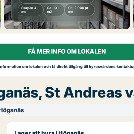
Skapad 4
Ca. 10
Ca. 2 000 pr
mo
m2
md
FÅ MER INFO OM LOKALEN
 information om lokalen och få direkt tillgång till hyresvärdens kontaktu
öganäs, St Andreas 
Höganäs
Lager att hyra i Höganäs