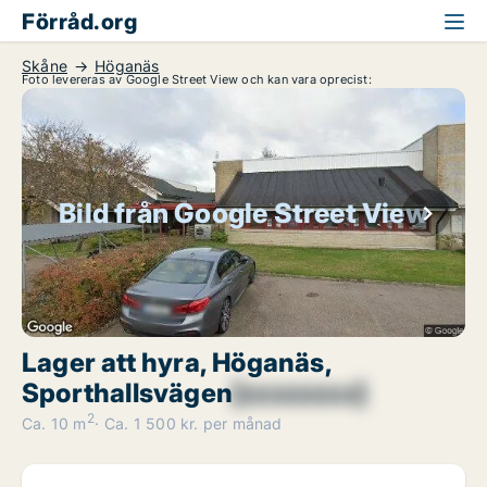
Förråd.org
Skåne
Höganäs
Foto levereras av Google Street View och kan vara oprecist:
Bild från Google Street View
Lager att hyra, Höganäs,
Sporthallsvägen
[xxxxxxxx]
2
Ca. 10 m
Ca. 1 500 kr. per månad