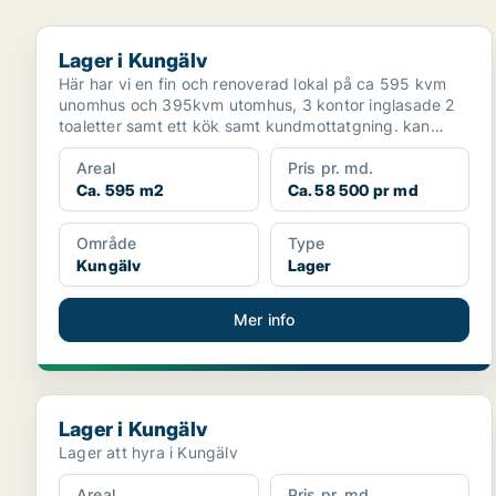
Lager i Kungälv
Lager i Kungälv
Här har vi en fin och renoverad lokal på ca 595 kvm
unomhus och 395kvm utomhus, 3 kontor inglasade 2
toaletter samt ett kök samt kundmottatgning. kan
hyras u...
Areal
Pris pr. md.
Ca. 595 m2
Ca. 58 500 pr md
Område
Type
Kungälv
Lager
Mer info
Lager i Kungälv
Lager i Kungälv
Lager att hyra i Kungälv
Areal
Pris pr. md.