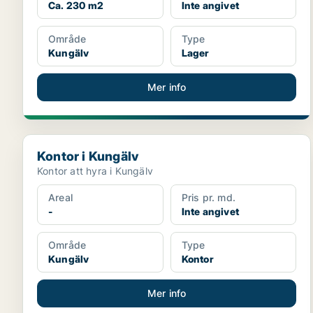
Ca. 230 m2
Inte angivet
Område
Type
Kungälv
Lager
Mer info
Kontor i Kungälv
Kontor i Kungälv
Kontor att hyra i Kungälv
Areal
Pris pr. md.
-
Inte angivet
Område
Type
Kungälv
Kontor
Mer info