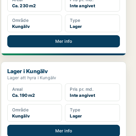
Ca. 230 m2
Inte angivet
Område
Type
Kungälv
Lager
Mer info
Lager i Kungälv
Lager i Kungälv
Lager att hyra i Kungälv
Areal
Pris pr. md.
Ca. 190 m2
Inte angivet
Område
Type
Kungälv
Lager
Mer info