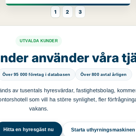
1
2
3
UTVALDA KUNDER
nder använder våra tj
Över 95 000 företag i databasen
Över 800 avtal årligen
nds av tusentals hyresvärdar, fastighetsbolag, kommer
ntorshotell som vill ha större synlighet, fler förfrågnin
vakans.
Hitta en hyresgäst nu
Starta uthyrningsmaskine