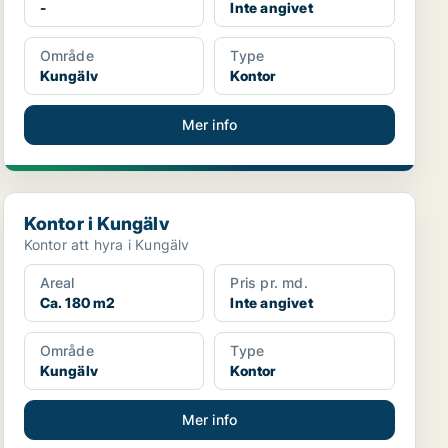
-
Inte angivet
Område
Type
Kungälv
Kontor
Mer info
Kontor i Kungälv
Kontor i Kungälv
Kontor att hyra i Kungälv
Areal
Pris pr. md.
Ca. 180 m2
Inte angivet
Område
Type
Kungälv
Kontor
Mer info