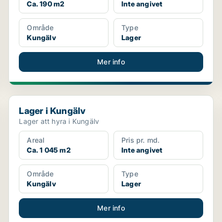
Ca. 190 m2
Inte angivet
Område
Type
Kungälv
Lager
Mer info
Lager i Kungälv
Lager i Kungälv
Lager att hyra i Kungälv
Areal
Pris pr. md.
Ca. 1 045 m2
Inte angivet
Område
Type
Kungälv
Lager
Mer info