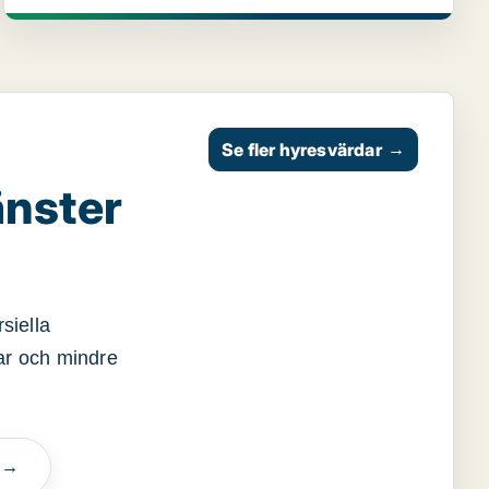
Se fler hyresvärdar
→
änster
siella
gar och mindre
n →