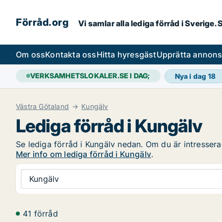
Förråd.org
Vi samlar alla lediga förråd i Sverige
Om oss
Kontakta oss
Hitta hyresgäst
Upprätta annon
VERKSAMHETSLOKALER.SE I DAG;
Nya i dag
18
Västra Götaland
Kungälv
Lediga förråd i Kungälv
Se lediga förråd i Kungälv nedan. Om du är intresserad
Mer info om lediga förråd i Kungälv
.
Kungälv
41 förråd