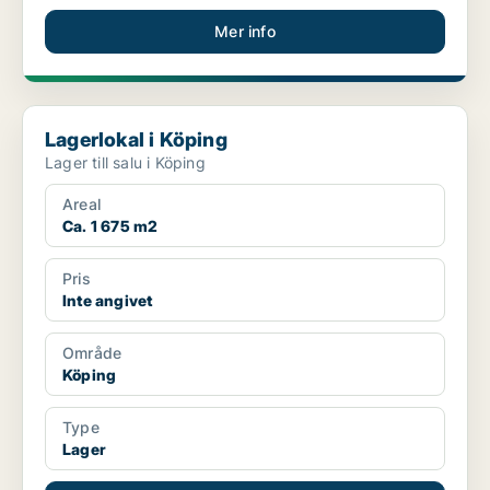
Mer info
Lagerlokal i Köping
Lagerlokal i Köping
Lager till salu i Köping
Areal
Ca. 1 675 m2
Pris
Inte angivet
Område
Köping
Type
Lager