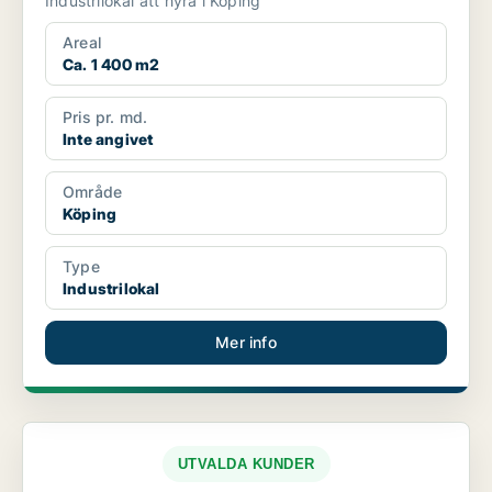
Industrilokal att hyra i Köping
Areal
Ca. 1 400 m2
Pris pr. md.
Inte angivet
Område
Köping
Type
Industrilokal
Mer info
UTVALDA KUNDER