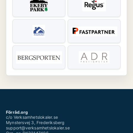
Förråd.org
c/o Verksamhetslokaler.se
Mynstersvej 3, Frederiksberg
support@verksamhetslokaler.se