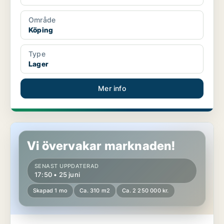
Område
Köping
Type
Lager
Mer info
Lagerlokal i Köping, Kolsva
Vi övervakar marknaden!
SENAST UPPDATERAD
17:50 • 25 juni
Skapad 1 mo
Ca. 310 m2
Ca. 2 250 000 kr.