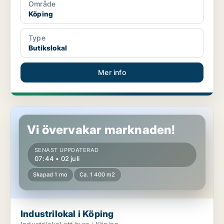
Område
Köping
Type
Butikslokal
Mer info
Industrilokal i Köping
Vi övervakar marknaden!
SENAST UPPDATERAD
07:44 • 02 juli
Skapad 1 mo
Ca. 1 400 m2
Industrilokal i Köping