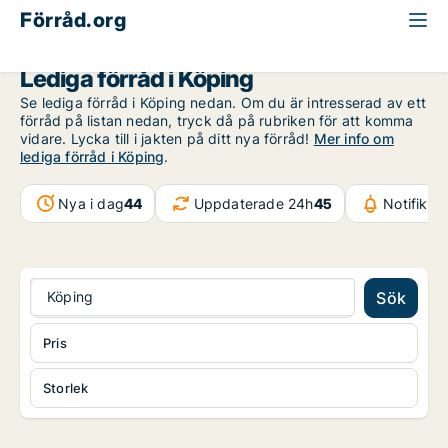
Förråd.org
Västmanland
Köping
Lediga förråd i Köping
Se lediga förråd i Köping nedan. Om du är intresserad av ett
förråd på listan nedan, tryck då på rubriken för att komma
vidare. Lycka till i jakten på ditt nya förråd!
Mer info om
lediga förråd i Köping
.
Nya i dag
44
Uppdaterade 24h
45
Notifikat
Köping
Sök
Pris
Storlek