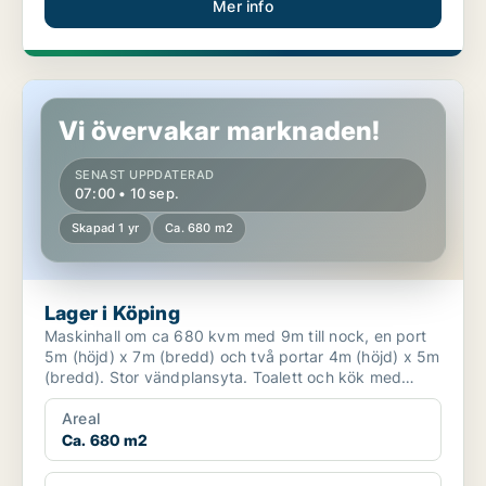
Mer info
Lager i Köping
Vi övervakar marknaden!
SENAST UPPDATERAD
07:00 • 10 sep.
Skapad 1 yr
Ca. 680 m2
Lager i Köping
Maskinhall om ca 680 kvm med 9m till nock, en port
5m (höjd) x 7m (bredd) och två portar 4m (höjd) x 5m
(bredd). Stor vändplansyta. Toalett och kök med
matpl...
Areal
Ca. 680 m2