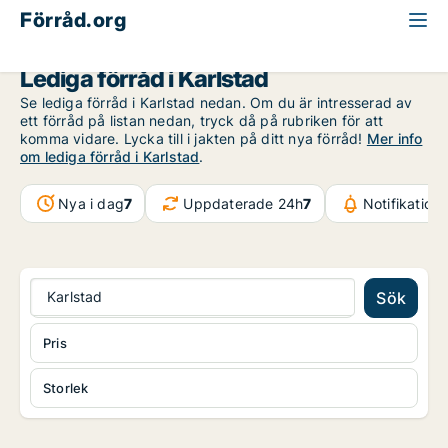
Förråd.org
Värmland
Karlstad
Lediga förråd i Karlstad
Se lediga förråd i Karlstad nedan. Om du är intresserad av
ett förråd på listan nedan, tryck då på rubriken för att
komma vidare. Lycka till i jakten på ditt nya förråd!
Mer info
om lediga förråd i Karlstad
.
Nya i dag
7
Uppdaterade 24h
7
Notifikation
Karlstad
Sök
Pris
Storlek