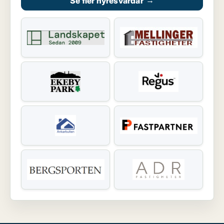
Se fler hyresvärdar
→