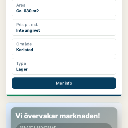
Areal
Ca. 630 m2
Pris pr. md.
Inte angivet
Område
Karlstad
Type
Lager
Mer info
Kontor i Karlstad
Vi övervakar marknaden!
SENAST UPPDATERAD