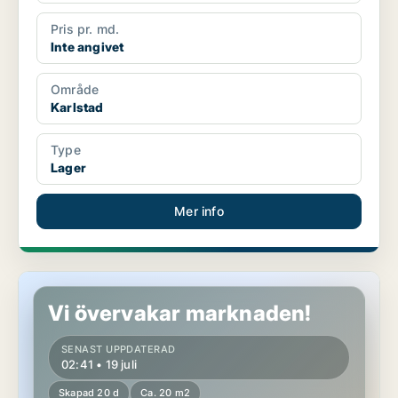
Pris pr. md.
Inte angivet
Område
Karlstad
Type
Lager
Mer info
Lager i Karlstad
Vi övervakar marknaden!
SENAST UPPDATERAD
02:41 • 19 juli
Skapad 20 d
Ca. 20 m2