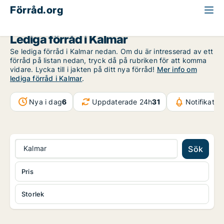
Förråd.org
Kalmar län
Kalmar
Lediga förråd i Kalmar
Se lediga förråd i Kalmar nedan. Om du är intresserad av ett
förråd på listan nedan, tryck då på rubriken för att komma
vidare. Lycka till i jakten på ditt nya förråd!
Mer info om
lediga förråd i Kalmar
.
Nya i dag
6
Uppdaterade 24h
31
Notifikatio
Kalmar
Sök
Pris
Storlek