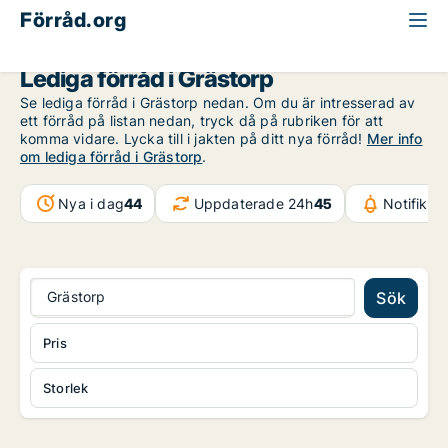
Förråd.org
Västra Götaland
Grästorp
Lediga förråd i Grästorp
Se lediga förråd i Grästorp nedan. Om du är intresserad av
ett förråd på listan nedan, tryck då på rubriken för att
komma vidare. Lycka till i jakten på ditt nya förråd!
Mer info
om lediga förråd i Grästorp
.
Nya i dag
44
Uppdaterade 24h
45
Notifikat
Grästorp
Sök
Pris
Storlek