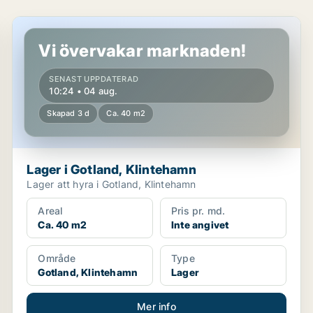
Lager i Gotland, Klintehamn
Vi övervakar marknaden!
SENAST UPPDATERAD
10:24 • 04 aug.
Skapad 3 d
Ca. 40 m2
Lager i Gotland, Klintehamn
Lager att hyra i Gotland, Klintehamn
Areal
Pris pr. md.
Ca. 40 m2
Inte angivet
Område
Type
Gotland, Klintehamn
Lager
Mer info