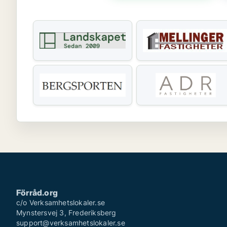
Förråd.org
c/o Verksamhetslokaler.se
Mynstersvej 3, Frederiksberg
support@verksamhetslokaler.se