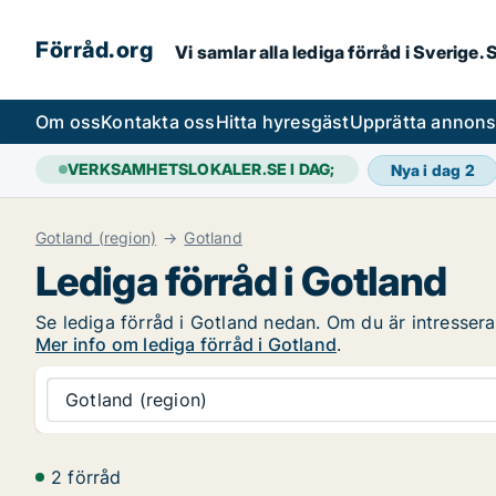
Förråd.org
Vi samlar alla lediga förråd i Sverige
Om oss
Kontakta oss
Hitta hyresgäst
Upprätta annon
VERKSAMHETSLOKALER.SE I DAG;
Nya i dag
2
Gotland (region)
Gotland
Lediga förråd i Gotland
Se lediga förråd i Gotland nedan. Om du är intresserad
Mer info om lediga förråd i Gotland
.
Gotland (region)
2 förråd