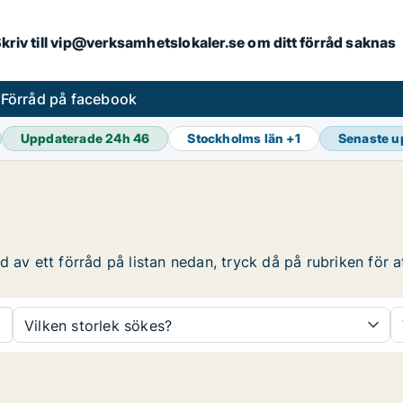
. Skriv till vip@verksamhetslokaler.se om ditt förråd saknas
s
Förråd på facebook
Uppdaterade 24h
46
Stockholms län
+
1
Senaste u
 av ett förråd på listan nedan, tryck då på rubriken för at
Vilken storlek sökes?