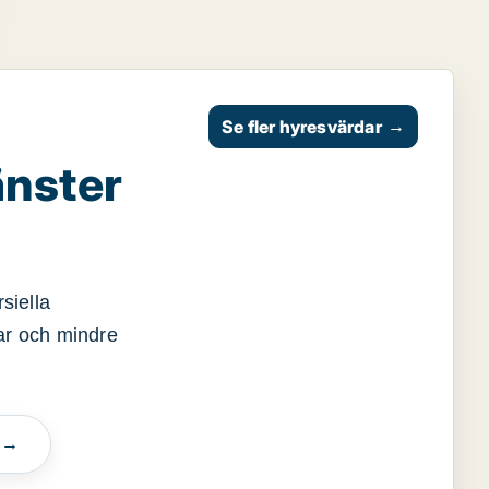
Se fler hyresvärdar
→
änster
siella
gar och mindre
n →