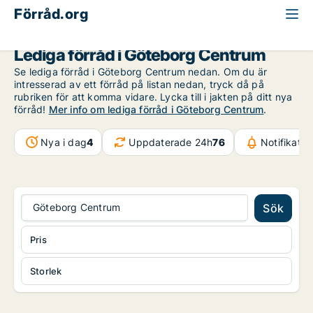
Förråd.org
Göteborg
Göteborg Centrum
Lediga förråd i Göteborg Centrum
Se lediga förråd i Göteborg Centrum nedan. Om du är
intresserad av ett förråd på listan nedan, tryck då på
rubriken för att komma vidare. Lycka till i jakten på ditt nya
förråd!
Mer info om lediga förråd i Göteborg Centrum
.
Nya i dag
4
Uppdaterade 24h
76
Notifikati
Göteborg Centrum
Sök
Pris
Storlek