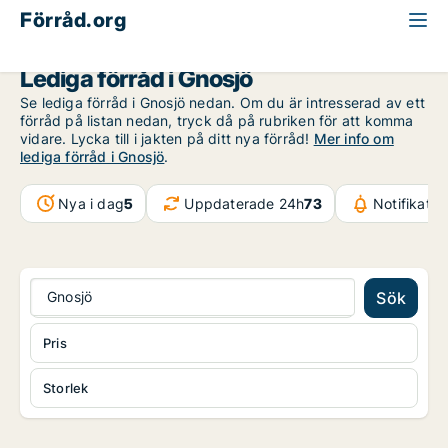
Förråd.org
Jönköpings län
Gnosjö
Lediga förråd i Gnosjö
Se lediga förråd i Gnosjö nedan. Om du är intresserad av ett
förråd på listan nedan, tryck då på rubriken för att komma
vidare. Lycka till i jakten på ditt nya förråd!
Mer info om
lediga förråd i Gnosjö
.
Nya i dag
5
Uppdaterade 24h
73
Notifikati
Gnosjö
Sök
Pris
Storlek