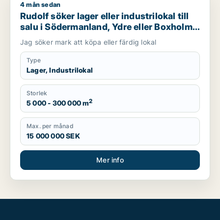
4 mån sedan
Rudolf söker lager eller industrilokal till salu i Södermanland,
Rudolf söker lager eller industrilokal till
salu i Södermanland, Ydre eller Boxholm
m.fl.
Jag söker mark att köpa eller färdig lokal
Type
Lager, Industrilokal
Storlek
2
5 000 - 300 000 m
Max. per månad
15 000 000 SEK
Mer info