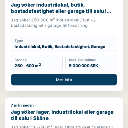
Jag söker industrilokal, butik,
bostadsfastighet eller garage till salu i
Skåne
Jag söker 250-600 m² industrilokal / butik /
bostadsfastighet / garage till försäljning
Type
Industrilokal, Butik, Bostadsfastighet, Garage
Storlek
Max. per månad
2
250 - 600 m
5 000 000 SEK
Mer info
7 mån sedan
p, Kävlinge eller Lomma m.fl.
Jag söker lager, industrilokal eller garage till salu i 
Jag söker lager, industrilokal eller garage
till salu i Skåne
Jag söker 50-250 m² lager / industrilokal / garage till