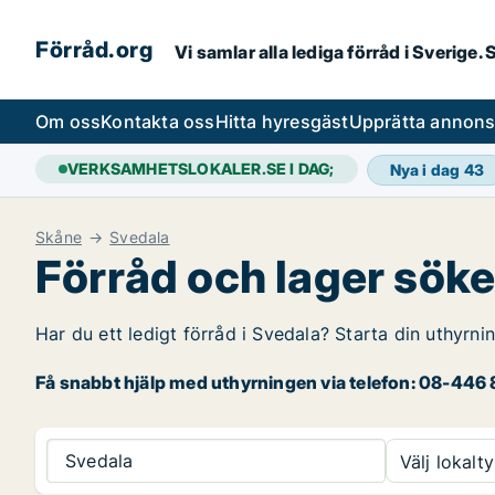
Förråd.org
Vi samlar alla lediga förråd i Sverige
Om oss
Kontakta oss
Hitta hyresgäst
Upprätta annon
VERKSAMHETSLOKALER.SE I DAG;
Nya i dag
43
Skåne
Svedala
Förråd och lager söke
Har du ett ledigt förråd i Svedala? Starta din uthyrni
Få snabbt hjälp med uthyrningen via telefon: 08-446 8
Svedala
Välj lokalty