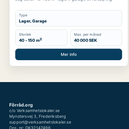
Type
Lager, Garage
Storlek
Max. per månad
2
40 - 150 m
40 000 SEK
Mer info
Förråd.org
c/o Verksamhetslokaler.se
Mynstersvej 3, Frederiksberg
support@verksamhetslokaler.se
Org. nr: DK32147496