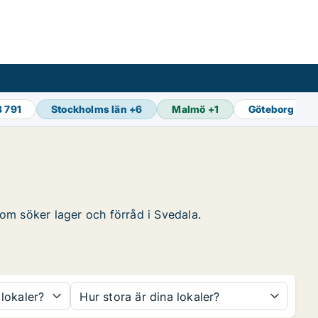
8 791
Stockholms län
+
6
Malmö
+
1
Göteborg
+
1
 som söker lager och förråd i Svedala.
 lokaler?
Hur stora är dina lokaler?