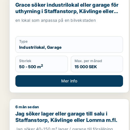
Grace söker industrilokal eller garage för
uthyrning i Staffanstorp, Kävlinge eller
Lomma m.fl.
en lokal som anpassa på en bilvekstaden
Type
Industrilokal, Garage
Storlek
Max. per månad
2
50 - 500 m
15 000 SEK
Mer info
6 mån sedan
Jag söker lager eller garage till salu i Staffanstor
Jag söker lager eller garage till salu i
Staffanstorp, Kävlinge eller Lomma m.fl.
Jag söker 40-150 m² lager / garage till försäljning