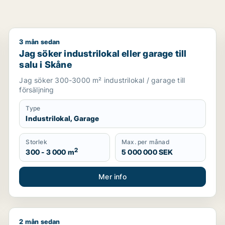
3 mån sedan
öv, Staffanstorp eller Burlöv m.fl.
Jag söker industrilokal eller garage till salu i Skåne
Jag söker industrilokal eller garage till
salu i Skåne
Jag söker 300-3000 m² industrilokal / garage till
försäljning
Type
Industrilokal, Garage
Storlek
Max. per månad
2
300 - 3 000 m
5 000 000 SEK
Mer info
2 mån sedan
g i Staffanstorp, Kävlinge eller Lomma m.fl.
Jag söker industrilokal, butik, bostadsfastighet eller 