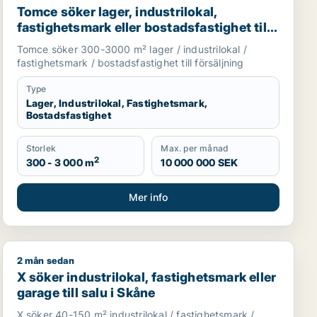
Tomce söker lager, industrilokal,
fastighetsmark eller bostadsfastighet till
salu i Staffanstorp, Burlöv eller Vellinge
Tomce söker 300-3000 m² lager / industrilokal /
m.fl.
fastighetsmark / bostadsfastighet till försäljning
Type
Lager, Industrilokal, Fastighetsmark,
Bostadsfastighet
Storlek
Max. per månad
2
300 - 3 000 m
10 000 000 SEK
Mer info
2 mån sedan
Skåne
X söker industrilokal, fastighetsmark eller garage till s
X söker industrilokal, fastighetsmark eller
garage till salu i Skåne
X söker 40-150 m² industrilokal / fastighetsmark /