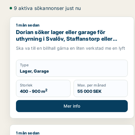
9 aktiva sökannonser just nu
1 mån sedan
Dorian söker lager eller garage för uthyrning i Sval
Dorian söker lager eller garage för
uthyrning i Svalöv, Staffanstorp eller
Burlöv m.fl.
Ska va till en billhall gärna en liten verkstad me en lyft
Type
Lager, Garage
Storlek
Max. per månad
2
400 - 900 m
55 000 SEK
Mer info
1 mån sedan
Grace söker industrilokal eller garage för uthyrnin