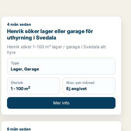
4 mån sedan
Henrik söker lager eller garage för uthyrning i Svedala
Henrik söker lager eller garage för
uthyrning i Svedala
Henrik söker 1-100 m² lager / garage i Svedala att
hyra
Type
Lager, Garage
Storlek
Max. per månad
2
1 - 100 m
Ej angivet
Mer info
6 mån sedan
garage till salu i Skåne
Tomce söker lager, industrilokal, fastighetsmark eller bo