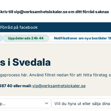
. Skriv till vip@verksamhetslokaler.se om ditt förråd saknas
s
Förråd på facebook
Uppdaterade 24h
44
Notifikationer om nya bostäder
1
s i Svedala
ngsprocess här. Använd filtret nedan för att hitta företag
87 40 eller mail:
vip@verksamhetslokaler.se
p...
Vill du hyra ut eller sälja dina