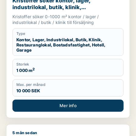
Kristoffer söker kontor, lager,
industrilokal, butik, klinik,
restauranglokal, bostadsfastighet, hotell
Kristoffer söker 0-1000 m² kontor / lager /
eller garage till salu i Sotenäs, Vårgårda
industrilokal / butik / klinik till försäljning
eller Grästorp m.fl.
Type
Kontor, Lager, Industrilokal, Butik, Klinik,
Restauranglokal, Bostadsfastighet, Hotell,
Garage
Storlek
2
1 000 m
Max. per månad
10 000 SEK
Mer info
5 mån sedan
Joakim söker lager, bostadsfastighet eller garage till salu i Hä