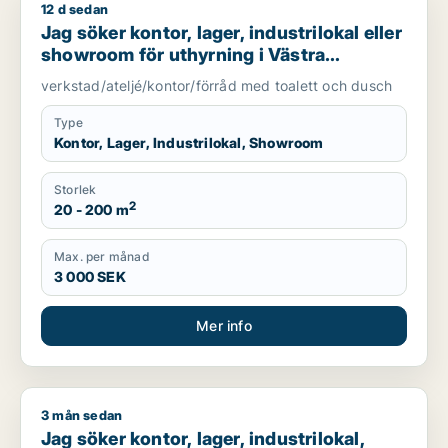
12 d sedan
Jag söker kontor, lager, industrilokal eller showroom för uth
Jag söker kontor, lager, industrilokal eller
showroom för uthyrning i Västra
Götaland
verkstad/ateljé/kontor/förråd med toalett och dusch
Type
Kontor, Lager, Industrilokal, Showroom
Storlek
2
20 - 200 m
Max. per månad
3 000 SEK
Mer info
3 mån sedan
Jag söker kontor, lager, industrilokal, butik, klinik, restauran
Jag söker kontor, lager, industrilokal,