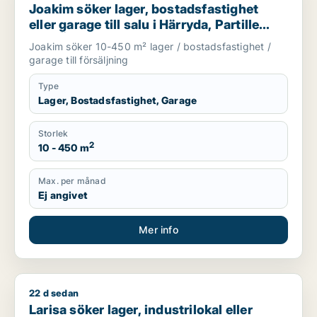
Joakim söker lager, bostadsfastighet
eller garage till salu i Härryda, Partille
eller Öckerö m.fl.
Joakim söker 10-450 m² lager / bostadsfastighet /
garage till försäljning
Type
Lager, Bostadsfastighet, Garage
Storlek
2
10 - 450 m
Max. per månad
Ej angivet
Mer info
22 d sedan
Larisa söker lager, industrilokal eller garage för uthyrning i 
Larisa söker lager, industrilokal eller