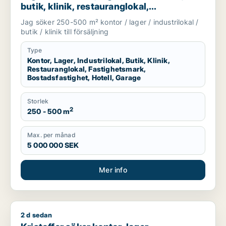
butik, klinik, restauranglokal,
fastighetsmark, bostadsfastighet, hotell
Jag söker 250-500 m² kontor / lager / industrilokal /
eller garage till salu i Grästorp, Vara eller
butik / klinik till försäljning
Götene m.fl.
Type
Kontor, Lager, Industrilokal, Butik, Klinik,
Restauranglokal, Fastighetsmark,
Bostadsfastighet, Hotell, Garage
Storlek
2
250 - 500 m
Max. per månad
5 000 000 SEK
Mer info
2 d sedan
Kristoffer söker kontor, lager, industrilokal, butik, klinik, res