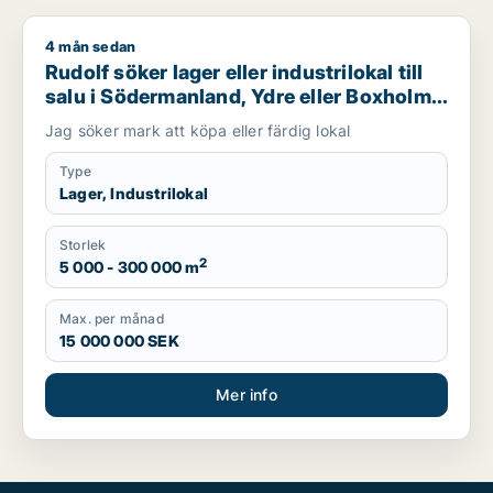
4 mån sedan
Rudolf söker lager eller industrilokal till salu i Södermanland,
Rudolf söker lager eller industrilokal till
salu i Södermanland, Ydre eller Boxholm
m.fl.
Jag söker mark att köpa eller färdig lokal
Type
Lager, Industrilokal
Storlek
2
5 000 - 300 000 m
Max. per månad
15 000 000 SEK
Mer info