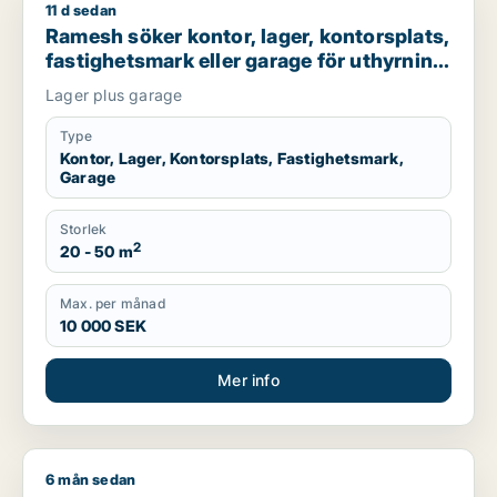
11 d sedan
Ramesh söker kontor, lager, kontorsplats, fastighetsmark ell
Ramesh söker kontor, lager, kontorsplats,
fastighetsmark eller garage för uthyrning
i Umeå
Lager plus garage
Type
Kontor, Lager, Kontorsplats, Fastighetsmark,
Garage
Storlek
2
20 - 50 m
Max. per månad
10 000 SEK
Mer info
6 mån sedan
Fredrik söker lager, industrilokal eller garage till salu i Umeå