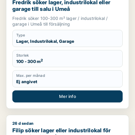
Fredrik söker lager, industrilokal eller
garage till salu i Umeå
Fredrik söker 100-300 m² lager / industrilokal /
garage i Umeå till försäljning
Type
Lager, Industrilokal, Garage
Storlek
2
100 - 300 m
Max. per månad
Ej angivet
Mer info
26 d sedan
Filip söker lager eller industrilokal för uthyrning i Umeå
Filip söker lager eller industrilokal för