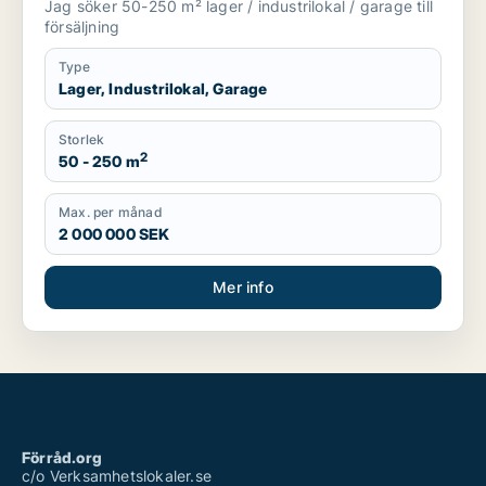
Jag söker 50-250 m² lager / industrilokal / garage till
försäljning
Type
Lager, Industrilokal, Garage
Storlek
2
50 - 250 m
Max. per månad
2 000 000 SEK
Mer info
Förråd.org
c/o Verksamhetslokaler.se