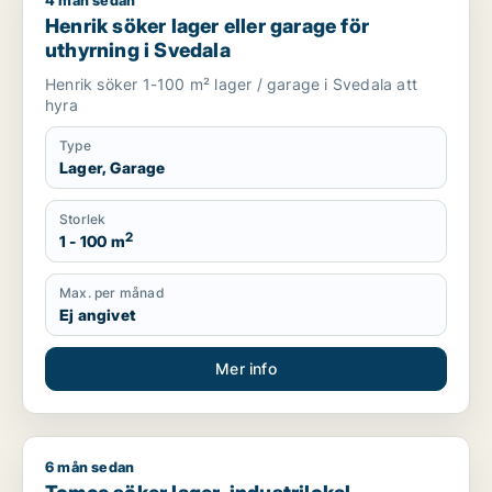
4 mån sedan
Henrik söker lager eller garage för uthyrning i Svedala
Henrik söker lager eller garage för
uthyrning i Svedala
Henrik söker 1-100 m² lager / garage i Svedala att
hyra
Type
Lager, Garage
Storlek
2
1 - 100 m
Max. per månad
Ej angivet
Mer info
6 mån sedan
Tomce söker lager, industrilokal, fastighetsmark eller bostadsfa