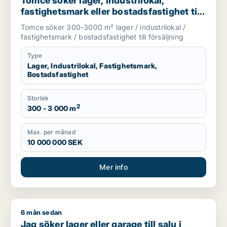
Tomce söker lager, industrilokal,
fastighetsmark eller bostadsfastighet till
salu i Staffanstorp, Burlöv eller Vellinge
Tomce söker 300-3000 m² lager / industrilokal /
m.fl.
fastighetsmark / bostadsfastighet till försäljning
Type
Lager, Industrilokal, Fastighetsmark,
Bostadsfastighet
Storlek
2
300 - 3 000 m
Max. per månad
10 000 000 SEK
Mer info
6 mån sedan
Jag söker lager eller garage till salu i Staffanstorp, Kävlinge
Jag söker lager eller garage till salu i