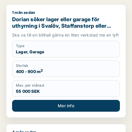
1 mån sedan
Dorian söker lager eller garage för uthyrning i Svalöv, Staffan
Dorian söker lager eller garage för
uthyrning i Svalöv, Staffanstorp eller
Burlöv m.fl.
Ska va till en billhall gärna en liten verkstad me en lyft
Type
Lager, Garage
Storlek
2
400 - 900 m
Max. per månad
55 000 SEK
Mer info