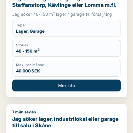
Staffanstorp, Kävlinge eller Lomma m.fl.
Jag söker 40-150 m² lager / garage till försäljning
Type
Lager, Garage
Storlek
2
40 - 150 m
Max. per månad
40 000 SEK
Mer info
7 mån sedan
Jag söker lager, industrilokal eller garage till salu i Skåne
Jag söker lager, industrilokal eller garage
till salu i Skåne