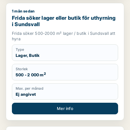
1 mån sedan
Frida söker lager eller butik för uthyrning i Sundsvall
Frida söker lager eller butik för uthyrning
i Sundsvall
Frida söker 500-2000 m² lager / butik i Sundsvall att
hyra
Type
Lager, Butik
Storlek
2
500 - 2 000 m
Max. per månad
Ej angivet
Mer info