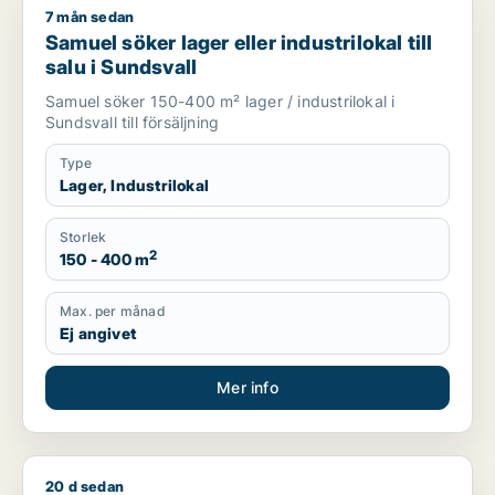
7 mån sedan
Samuel söker lager eller industrilokal till salu i Sundsvall
Samuel söker lager eller industrilokal till
salu i Sundsvall
Samuel söker 150-400 m² lager / industrilokal i
Sundsvall till försäljning
Type
Lager, Industrilokal
Storlek
2
150 - 400 m
Max. per månad
Ej angivet
Mer info
20 d sedan
Jag söker lager, industrilokal eller garage till salu i Sundsvall