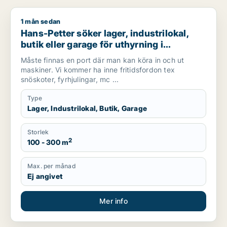
1 mån sedan
Hans-Petter söker lager, industrilokal, butik eller garage för
Hans-Petter söker lager, industrilokal,
butik eller garage för uthyrning i
Sundsvall
Måste finnas en port där man kan köra in och ut
maskiner. Vi kommer ha inne fritidsfordon tex
snöskoter, fyrhjulingar, mc ...
Type
Lager, Industrilokal, Butik, Garage
Storlek
2
100 - 300 m
Max. per månad
Ej angivet
Mer info