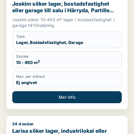
Joakim söker lager, bostadsfastighet
eller garage till salu i Härryda, Partille
eller Öckerö m.fl.
Joakim söker 10-450 m² lager / bostadsfastighet /
garage till försäljning
Type
Lager, Bostadsfastighet, Garage
Storlek
2
10 - 450 m
Max. per månad
Ej angivet
Mer info
24 d sedan
Larisa söker lager, industrilokal eller garage för uthyrning i 
Larisa söker lager, industrilokal eller