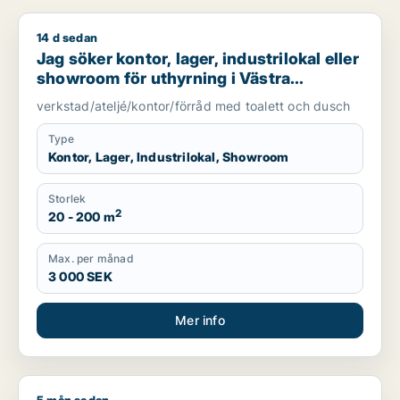
14 d sedan
Jag söker kontor, lager, industrilokal eller showroom för uth
Jag söker kontor, lager, industrilokal eller
showroom för uthyrning i Västra
Götaland
verkstad/ateljé/kontor/förråd med toalett och dusch
Type
Kontor, Lager, Industrilokal, Showroom
Storlek
2
20 - 200 m
Max. per månad
3 000 SEK
Mer info