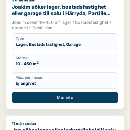
5 mån sedan
Joakim söker lager, bostadsfastighet eller garage till salu i Hä
Joakim söker lager, bostadsfastighet
eller garage till salu i Härryda, Partille
eller Öckerö m.fl.
Joakim söker 10-450 m² lager / bostadsfastighet /
garage till försäljning
Type
Lager, Bostadsfastighet, Garage
Storlek
2
10 - 450 m
Max. per månad
Ej angivet
Mer info
11 mån sedan
Jag söker lager eller industrilokal till salu i Munkedal, Tanum