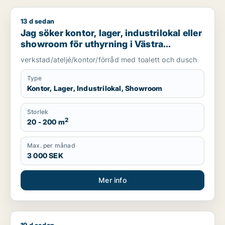
13 d sedan
Jag söker kontor, lager, industrilokal eller showroom för uth
Jag söker kontor, lager, industrilokal eller
showroom för uthyrning i Västra
Götaland
verkstad/ateljé/kontor/förråd med toalett och dusch
Type
Kontor, Lager, Industrilokal, Showroom
Storlek
2
20 - 200 m
Max. per månad
3 000 SEK
Mer info