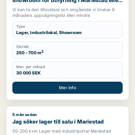
showroom för uthyrning i Mariestad eller
Göteborg
Vi kan ta den tillsvidare och omgående vi önskar 6
månaders uppsägningstid eller mindre
Type
Lager, Industrilokal, Showroom
Storlek
2
250 - 700 m
Max. per månad
30 000 SEK
Mer info
5 mån sedan
Jag söker lager till salu i Mariestad
Jag söker lager till salu i Mariestad
50-200 kvm Lager med industriportar Mariestad