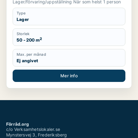
Lager/förvaring/uppställning När som helst 1 person
Type
Lager
Storlek
2
50 - 200 m
Max. per månad
Ej angivet
Mer info
Förråd.org
c/o Verksamhetslokaler.se
Mynstersvej 3, Frederiksberg