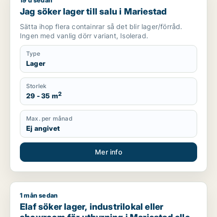
19 d sedan
Jag söker lager till salu i Mariestad
Jag söker lager till salu i Mariestad
Sätta ihop flera containrar så det blir lager/förråd.
Ingen med vanlig dörr variant, Isolerad.
Type
Lager
Storlek
2
29 - 35 m
Max. per månad
Ej angivet
Mer info
1 mån sedan
Elaf söker lager, industrilokal eller showroom för uthyrning i
Elaf söker lager, industrilokal eller