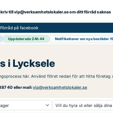
. Skriv till vip@verksamhetslokaler.se om ditt förråd saknas
s
Förråd på facebook
Uppdaterade 24h
44
Notifikationer om nya bostäder
1
s i Lycksele
ingsprocess här. Använd filtret nedan för att hitta företag
87 40 eller mail:
vip@verksamhetslokaler.se
ager
Vill du hyra ut eller sälja dina