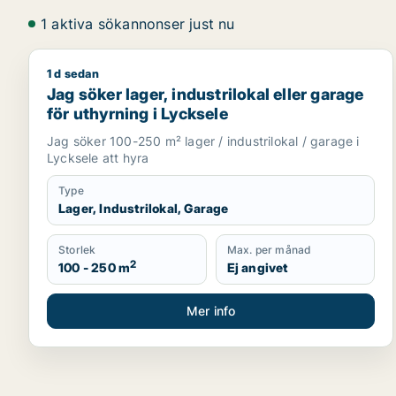
1 aktiva sökannonser just nu
1 d sedan
Jag söker lager, industrilokal eller garage för uthy
Jag söker lager, industrilokal eller garage
för uthyrning i Lycksele
Jag söker 100-250 m² lager / industrilokal / garage i
Lycksele att hyra
Type
Lager, Industrilokal, Garage
Storlek
Max. per månad
2
100 - 250 m
Ej angivet
Mer info