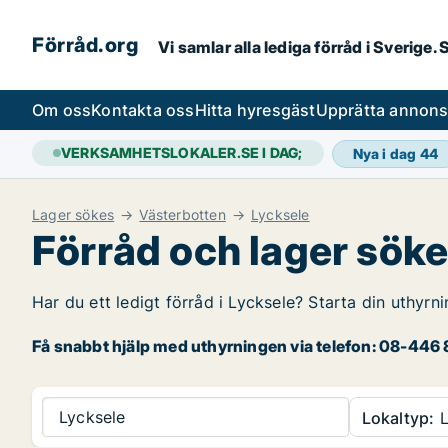
Förråd.org
Vi samlar alla lediga förråd i Sverige
Om oss
Kontakta oss
Hitta hyresgäst
Upprätta annon
VERKSAMHETSLOKALER.SE I DAG;
Nya i dag
44
Lager sökes
Västerbotten
Lycksele
Förråd och lager söke
Har du ett ledigt förråd i Lycksele? Starta din uthyrn
Få snabbt hjälp med uthyrningen via telefon: 08-446 8
Lycksele
Lokaltyp:
L