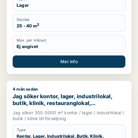
Lager
Storlek
2
25 - 40 m
Max. per månad
Ej angivet
Mer info
4 mån sedan
Jag söker kontor, lager, industrilokal, butik, klinik, restauran
Jag söker kontor, lager, industrilokal,
butik, klinik, restauranglokal,
fastighetsmark, bostadsfastighet, hotell
Jag söker 300-5000 m² kontor / lager / industrilokal /
eller garage till salu i Malmö
butik / klinik till försäljning
Type
Kontor, Lager, Industrilokal, Butik, Klinik,