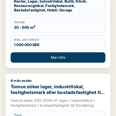
Kontor, Lager, Industrilokal, Butik, Klinik,
Restauranglokal, Fastighetsmark,
Bostadsfastighet, Hotell, Garage
Storlek
2
20 - 500 m
Max. per månad
1 000 000 SEK
Mer info
6 mån sedan
Tomce söker lager, industrilokal, fastighetsmark eller bostadsfa
Tomce söker lager, industrilokal,
fastighetsmark eller bostadsfastighet till
salu i Staffanstorp, Burlöv eller Vellinge
Tomce söker 300-3000 m² lager / industrilokal /
m.fl.
fastighetsmark / bostadsfastighet till försäljning
Type