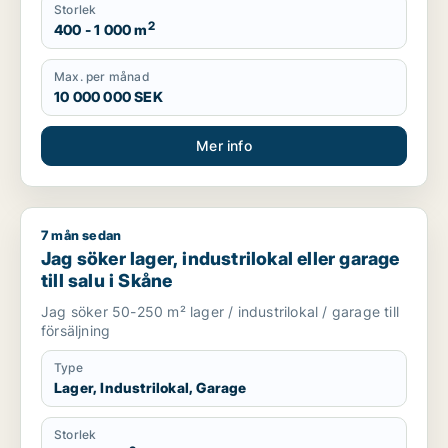
Storlek
2
400 - 1 000 m
Max. per månad
10 000 000 SEK
Mer info
7 mån sedan
Jag söker lager, industrilokal eller garage till salu i Skåne
Jag söker lager, industrilokal eller garage
till salu i Skåne
Jag söker 50-250 m² lager / industrilokal / garage till
försäljning
Type
Lager, Industrilokal, Garage
Storlek