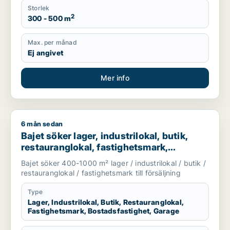
Storlek
2
300 - 500 m
Max. per månad
Ej angivet
Mer info
6 mån sedan
Bajet söker lager, industrilokal, butik, restauranglokal, fast
Bajet söker lager, industrilokal, butik,
restauranglokal, fastighetsmark,
bostadsfastighet eller garage till salu i
Bajet söker 400-1000 m² lager / industrilokal / butik /
Lomma, Lund eller Malmö Centrum m.fl.
restauranglokal / fastighetsmark till försäljning
Type
Lager, Industrilokal, Butik, Restauranglokal,
Fastighetsmark, Bostadsfastighet, Garage