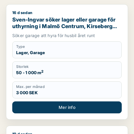
16 d sedan
Sven-Ingvar söker lager eller garage för uthyrning i Malmö C
Sven-Ingvar söker lager eller garage för
uthyrning i Malmö Centrum, Kirseberg
eller Husie m.fl.
Söker garage att hyra för husbil året runt
Type
Lager, Garage
Storlek
2
50 - 1 000 m
Max. per månad
3 000 SEK
Mer info