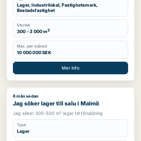
Lager, Industrilokal, Fastighetsmark,
Bostadsfastighet
Storlek
2
300 - 3 000 m
Max. per månad
10 000 000 SEK
Mer info
6 mån sedan
Jag söker lager till salu i Malmö
Jag söker lager till salu i Malmö
Jag söker 300-500 m² lager till försäljning
Type
Lager