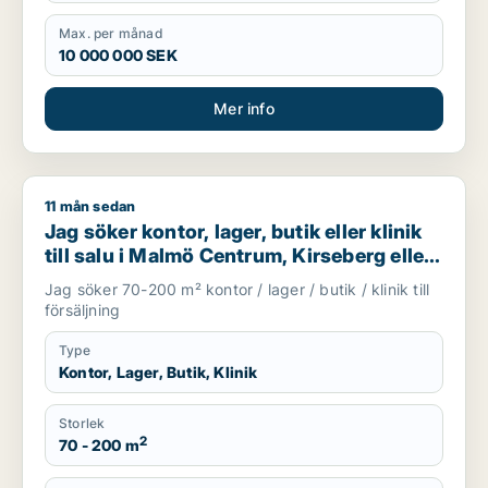
Max. per månad
10 000 000 SEK
Mer info
11 mån sedan
Jag söker kontor, lager, butik eller klinik till salu i Malmö Ce
Jag söker kontor, lager, butik eller klinik
till salu i Malmö Centrum, Kirseberg eller
Husie m.fl.
Jag söker 70-200 m² kontor / lager / butik / klinik till
försäljning
Type
Kontor, Lager, Butik, Klinik
Storlek
2
70 - 200 m