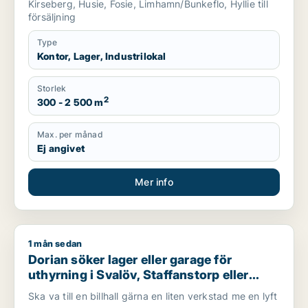
Kirseberg, Husie, Fosie, Limhamn/Bunkeflo, Hyllie till
försäljning
Type
Kontor, Lager, Industrilokal
Storlek
2
300 - 2 500 m
Max. per månad
Ej angivet
Mer info
1 mån sedan
Dorian söker lager eller garage för uthyrning i Svalöv, Staffan
Dorian söker lager eller garage för
uthyrning i Svalöv, Staffanstorp eller
Burlöv m.fl.
Ska va till en billhall gärna en liten verkstad me en lyft