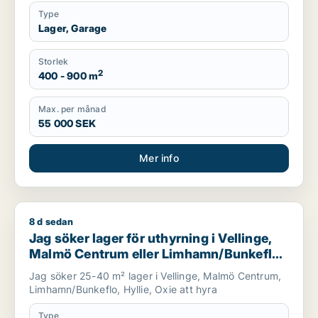
Type
Lager, Garage
Storlek
2
400 - 900 m
Max. per månad
55 000 SEK
Mer info
8 d sedan
Jag söker lager för uthyrning i Vellinge, Malmö Centrum elle
Jag söker lager för uthyrning i Vellinge,
Malmö Centrum eller Limhamn/Bunkeflo
m.fl.
Jag söker 25-40 m² lager i Vellinge, Malmö Centrum,
Limhamn/Bunkeflo, Hyllie, Oxie att hyra
Type