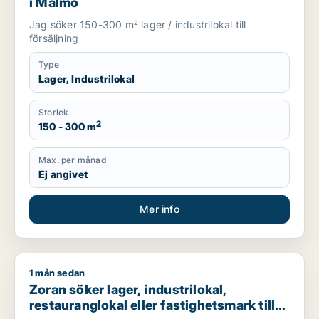
i Malmö
Jag söker 150-300 m² lager / industrilokal till
försäljning
Type
Lager, Industrilokal
Storlek
2
150 - 300 m
Max. per månad
Ej angivet
Mer info
1 mån sedan
Zoran söker lager, industrilokal, restauranglokal eller fastigh
Zoran söker lager, industrilokal,
restauranglokal eller fastighetsmark till