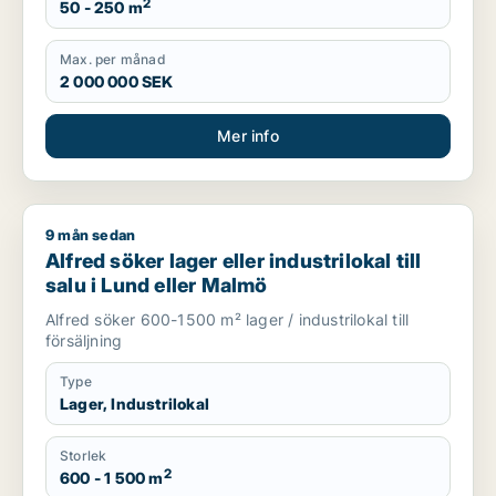
2
50 - 250 m
Max. per månad
2 000 000 SEK
Mer info
9 mån sedan
Alfred söker lager eller industrilokal till salu i Lund eller Malm
Alfred söker lager eller industrilokal till
salu i Lund eller Malmö
Alfred söker 600-1500 m² lager / industrilokal till
försäljning
Type
Lager, Industrilokal
Storlek
2
600 - 1 500 m