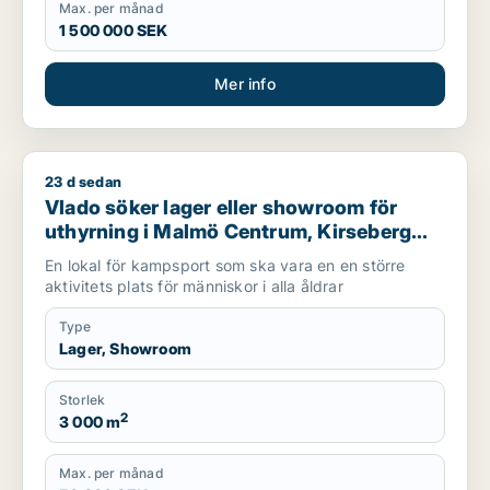
Max. per månad
1 500 000 SEK
Mer info
23 d sedan
Vlado söker lager eller showroom för uthyrning i Malmö Centr
Vlado söker lager eller showroom för
uthyrning i Malmö Centrum, Kirseberg
eller Husie m.fl.
En lokal för kampsport som ska vara en en större
aktivitets plats för människor i alla åldrar
Type
Lager, Showroom
Storlek
2
3 000 m
Max. per månad