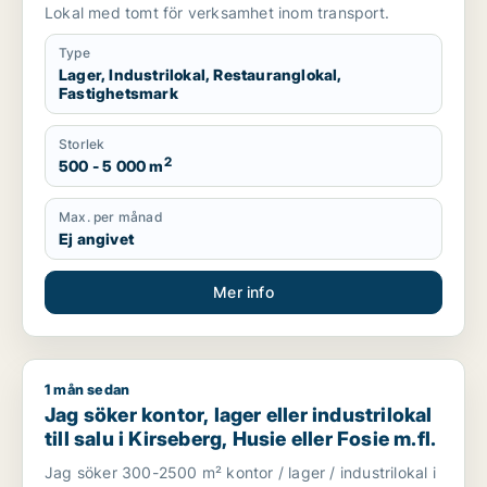
salu i Malmö
Lokal med tomt för verksamhet inom transport.
Type
Lager, Industrilokal, Restauranglokal,
Fastighetsmark
Storlek
2
500 - 5 000 m
Max. per månad
Ej angivet
Mer info
1 mån sedan
Jag söker kontor, lager eller industrilokal till salu i Kirseberg,
Jag söker kontor, lager eller industrilokal
till salu i Kirseberg, Husie eller Fosie m.fl.
Jag söker 300-2500 m² kontor / lager / industrilokal i