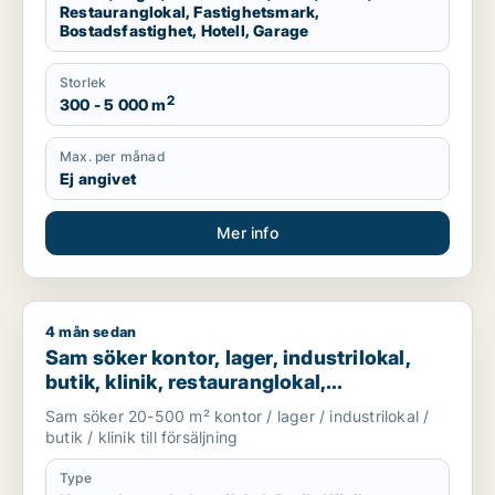
Restauranglokal, Fastighetsmark,
Bostadsfastighet, Hotell, Garage
Storlek
2
300 - 5 000 m
Max. per månad
Ej angivet
Mer info
4 mån sedan
Sam söker kontor, lager, industrilokal, butik, klinik, restaura
Sam söker kontor, lager, industrilokal,
butik, klinik, restauranglokal,
fastighetsmark, bostadsfastighet, hotell
Sam söker 20-500 m² kontor / lager / industrilokal /
eller garage till salu i Malmö
butik / klinik till försäljning
Type