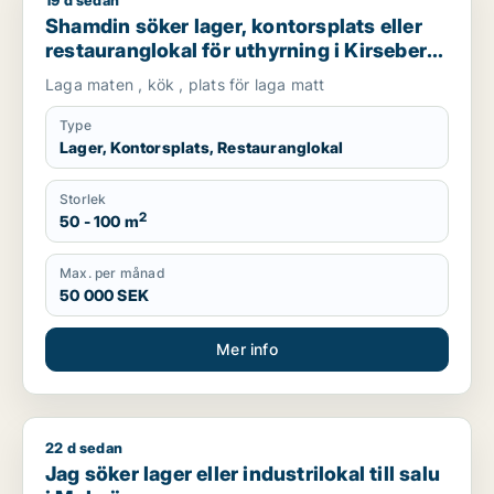
19 d sedan
Shamdin söker lager, kontorsplats eller restauranglokal för ut
Shamdin söker lager, kontorsplats eller
restauranglokal för uthyrning i Kirseberg,
Husie eller Fosie m.fl.
Laga maten , kök , plats för laga matt
Type
Lager, Kontorsplats, Restauranglokal
Storlek
2
50 - 100 m
Max. per månad
50 000 SEK
Mer info
22 d sedan
Jag söker lager eller industrilokal till salu i Malmö
Jag söker lager eller industrilokal till salu