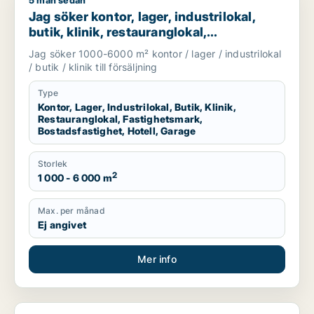
5 mån sedan
Jag söker kontor, lager, industrilokal, butik, klinik, restauran
Jag söker kontor, lager, industrilokal,
butik, klinik, restauranglokal,
fastighetsmark, bostadsfastighet, hotell
Jag söker 1000-6000 m² kontor / lager / industrilokal
eller garage till salu i Härryda, Partille
/ butik / klinik till försäljning
eller Öckerö m.fl.
Type
Kontor, Lager, Industrilokal, Butik, Klinik,
Restauranglokal, Fastighetsmark,
Bostadsfastighet, Hotell, Garage
Storlek
2
1 000 - 6 000 m
Max. per månad
Ej angivet
Mer info