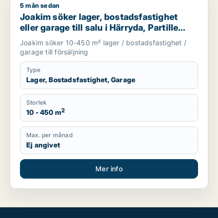
5 mån sedan
Joakim söker lager, bostadsfastighet eller garage till salu i Hä
Joakim söker lager, bostadsfastighet
eller garage till salu i Härryda, Partille
eller Öckerö m.fl.
Joakim söker 10-450 m² lager / bostadsfastighet /
garage till försäljning
Type
Lager, Bostadsfastighet, Garage
Storlek
2
10 - 450 m
Max. per månad
Ej angivet
Mer info