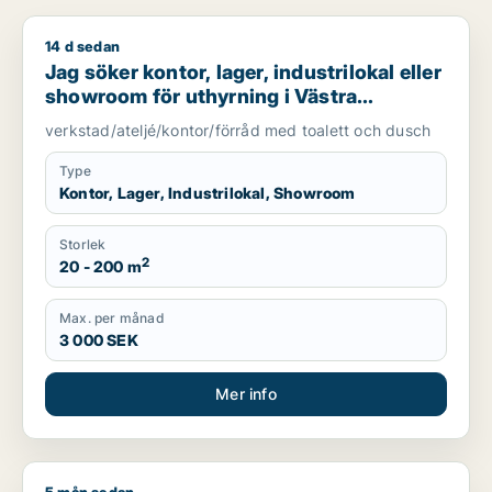
14 d sedan
Jag söker kontor, lager, industrilokal eller showroom för uth
Jag söker kontor, lager, industrilokal eller
showroom för uthyrning i Västra
Götaland
verkstad/ateljé/kontor/förråd med toalett och dusch
Type
Kontor, Lager, Industrilokal, Showroom
Storlek
2
20 - 200 m
Max. per månad
3 000 SEK
Mer info