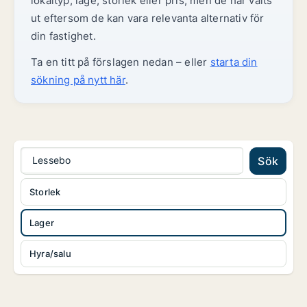
lokaltyp, läge, storlek eller pris, men de har valts
ut eftersom de kan vara relevanta alternativ för
din fastighet.
Ta en titt på förslagen nedan – eller
starta din
sökning på nytt här
.
Lessebo
Sök
Storlek
Lager
Hyra/salu