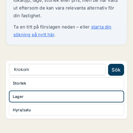
lokaltyp, läge, storlek eller pris, men de har valts
ut eftersom de kan vara relevanta alternativ för
din fastighet.
Ta en titt på förslagen nedan – eller
starta din
sökning på nytt här
.
Krokom
Sök
Storlek
Lager
Hyra/salu