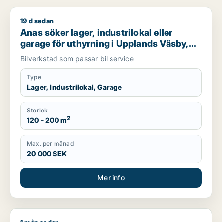
19 d sedan
Anas söker lager, industrilokal eller garage för uthyrning i 
Anas söker lager, industrilokal eller
garage för uthyrning i Upplands Väsby,
Vallentuna eller Upplands-Bro m.fl.
Bilverkstad som passar bil service
Type
Lager, Industrilokal, Garage
Storlek
2
120 - 200 m
Max. per månad
20 000 SEK
Mer info