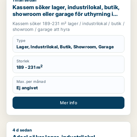
1 mån sedan
Kassem söker lager, industrilokal, butik, showroom eller gar
Kassem söker lager, industrilokal, butik,
showroom eller garage för uthyrning i
Upplands Väsby, Vallentuna eller
Kassem söker 189-231 m² lager / industrilokal / butik /
Upplands-Bro m.fl.
showroom / garage att hyra
Type
Lager, Industrilokal, Butik, Showroom, Garage
Storlek
2
189 - 231 m
Max. per månad
Ej angivet
Mer info
4 d sedan
Adeel söker lager, industrilokal, showroom eller garage för u