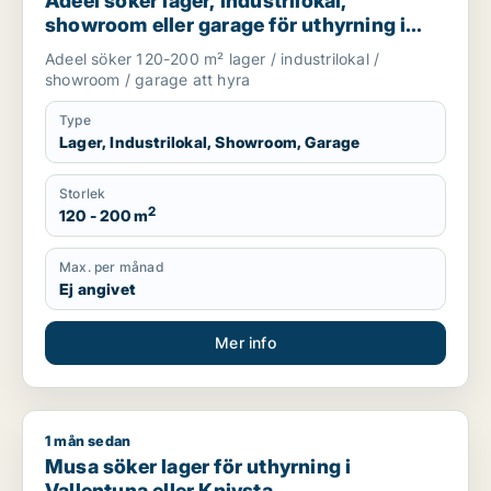
Adeel söker lager, industrilokal,
showroom eller garage för uthyrning i
Upplands Väsby, Vallentuna eller
Adeel söker 120-200 m² lager / industrilokal /
Upplands-Bro m.fl.
showroom / garage att hyra
Type
Lager, Industrilokal, Showroom, Garage
Storlek
2
120 - 200 m
Max. per månad
Ej angivet
Mer info
1 mån sedan
Musa söker lager för uthyrning i Vallentuna eller Knivsta
Musa söker lager för uthyrning i
Vallentuna eller Knivsta