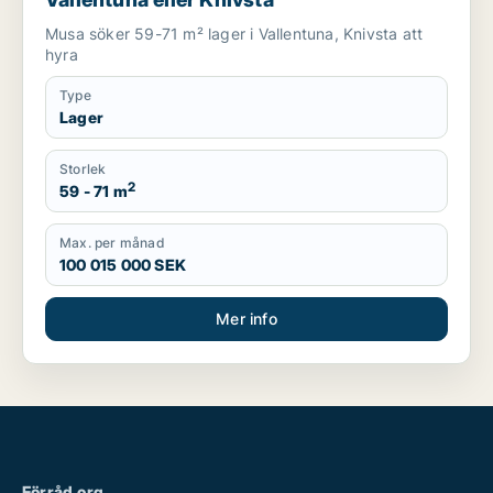
Musa söker 59-71 m² lager i Vallentuna, Knivsta att
hyra
Type
Lager
Storlek
2
59 - 71 m
Max. per månad
100 015 000 SEK
Mer info
Förråd.org