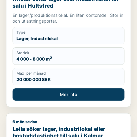
salu i Hultsfred
En lager/produktionsslokal. En liten kontorsdel. Stor in
och utlastningsportar.
Type
Lager, Industrilokal
Storlek
2
4 000 - 8 000 m
Max. per månad
20 000 000 SEK
Mer info
6 mån sedan
Leila söker lager, industrilokal eller bostadsfastighet till salu
Leila söker lager, industrilokal eller
bostadsfastighet till salu i Kalmar