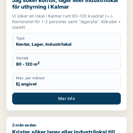
Jag söker kontor, lager eller industrilokal
för uthyrning i Kalmar
Vi söker en lokal i Kalmar runt 80-120 kvadrat (+-).
Kontorsdel för 1-2 personer samt "lageryta". Köksdel +
toalett.
Type
Kontor, Lager, Industrilokal
Storlek
2
80 - 120 m
Max. per månad
Ej angivet
Mer info
2 mån sedan
Krister söker lager eller industrilokal till salu i Hultsfred
Krister söker lager eller industrilokal till