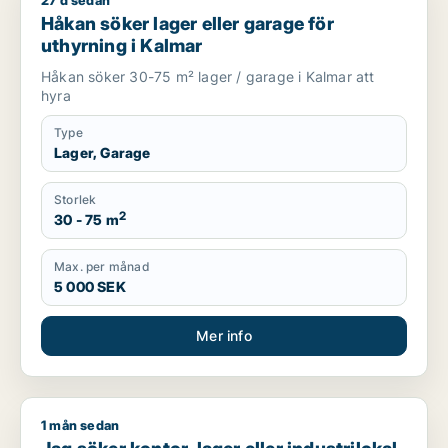
27 d sedan
Håkan söker lager eller garage för uthyrning i Kalmar
Håkan söker lager eller garage för
uthyrning i Kalmar
Håkan söker 30-75 m² lager / garage i Kalmar att
hyra
Type
Lager, Garage
Storlek
2
30 - 75 m
Max. per månad
5 000 SEK
Mer info
1 mån sedan
Jag söker kontor, lager eller industrilokal för uthyrning i Kal