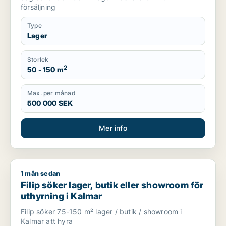
försäljning
Type
Lager
Storlek
2
50 - 150 m
Max. per månad
500 000 SEK
Mer info
1 mån sedan
Filip söker lager, butik eller showroom för uthyrning i Kalmar
Filip söker lager, butik eller showroom för
uthyrning i Kalmar
Filip söker 75-150 m² lager / butik / showroom i
Kalmar att hyra