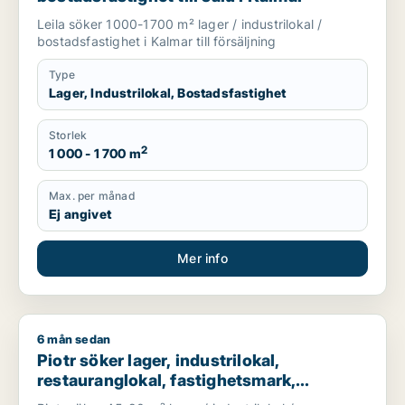
Leila söker 1000-1700 m² lager / industrilokal /
bostadsfastighet i Kalmar till försäljning
Type
Lager, Industrilokal, Bostadsfastighet
Storlek
2
1 000 - 1 700 m
Max. per månad
Ej angivet
Mer info
6 mån sedan
Piotr söker lager, industrilokal, restauranglokal, fastighetsma
Piotr söker lager, industrilokal,
restauranglokal, fastighetsmark,
bostadsfastighet eller hotell till salu i