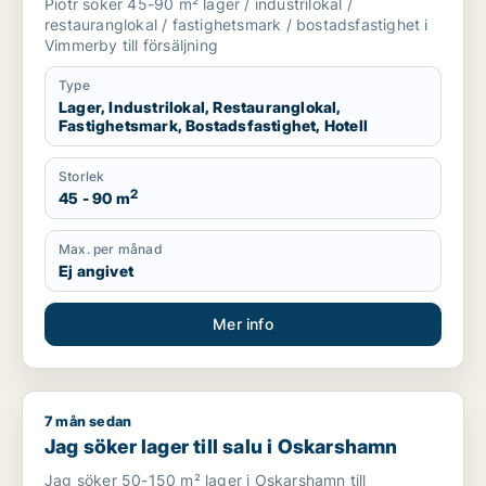
Piotr söker 45-90 m² lager / industrilokal /
Vimmerby
restauranglokal / fastighetsmark / bostadsfastighet i
Vimmerby till försäljning
Type
Lager, Industrilokal, Restauranglokal,
Fastighetsmark, Bostadsfastighet, Hotell
Storlek
2
45 - 90 m
Max. per månad
Ej angivet
Mer info
7 mån sedan
Jag söker lager till salu i Oskarshamn
Jag söker lager till salu i Oskarshamn
Jag söker 50-150 m² lager i Oskarshamn till