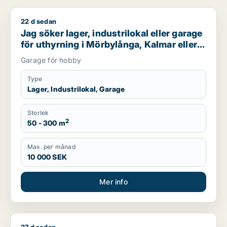
22 d sedan
Jag söker lager, industrilokal eller garage för uthyrning i M
Jag söker lager, industrilokal eller garage
för uthyrning i Mörbylånga, Kalmar eller
Borgholm
Garage för hobby
Type
Lager, Industrilokal, Garage
Storlek
2
50 - 300 m
Max. per månad
10 000 SEK
Mer info