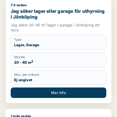
7 d sedan
Jag söker lager eller garage för uthyrning i Jönköping
Jag söker lager eller garage för uthyrning
i Jönköping
Jag söker 20-40 m² lager / garage i Jönköping att
hyra
Type
Lager, Garage
Storlek
2
20 - 40 m
Max. per månad
Ej angivet
Mer info
1 mån sedan
Jag söker lager, industrilokal, butik eller garage för uthyrnin