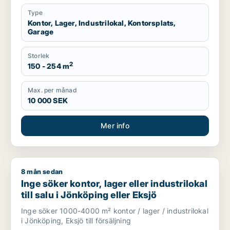
Type
Kontor, Lager, Industrilokal, Kontorsplats,
Garage
Storlek
2
150 - 254 m
Max. per månad
10 000 SEK
Mer info
8 mån sedan
Inge söker kontor, lager eller industrilokal till salu i Jönköping
Inge söker kontor, lager eller industrilokal
till salu i Jönköping eller Eksjö
Inge söker 1000-4000 m² kontor / lager / industrilokal
i Jönköping, Eksjö till försäljning