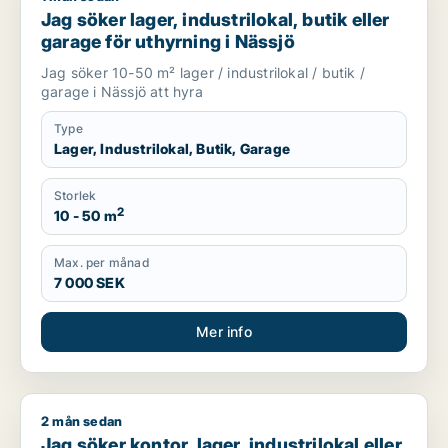
Jag söker lager, industrilokal, butik eller
garage för uthyrning i Nässjö
Jag söker 10-50 m² lager / industrilokal / butik /
garage i Nässjö att hyra
Type
Lager, Industrilokal, Butik, Garage
Storlek
2
10 - 50 m
Max. per månad
7 000 SEK
Mer info
2 mån sedan
Jag söker kontor, lager, industrilokal eller butik till salu i Jö
Jag söker kontor, lager, industrilokal eller