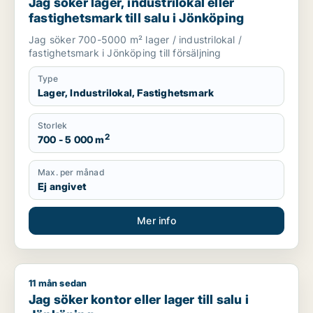
Jag söker lager, industrilokal eller
fastighetsmark till salu i Jönköping
Jag söker 700-5000 m² lager / industrilokal /
fastighetsmark i Jönköping till försäljning
Type
Lager, Industrilokal, Fastighetsmark
Storlek
2
700 - 5 000 m
Max. per månad
Ej angivet
Mer info
11 mån sedan
Jag söker kontor eller lager till salu i Jönköping
Jag söker kontor eller lager till salu i