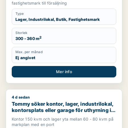
fastighetsmark till försäljning
Type
Lager, Industrilokal, Butik, Fastighetsmark
Storlek
2
300 - 360 m
Max. per månad
Ej angivet
Mer info
4 d sedan
Tommy söker kontor, lager, industrilokal, kontorsplats eller 
Tommy söker kontor, lager, industrilokal,
kontorsplats eller garage för uthyrning i
Värnamo
Kontor 150 kvm och lager yta mellan 60 - 80 kvm på
markplan med en port