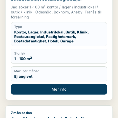
fastighetsmark, bostadsfastighet, hotell
Jag söker 1-100 m² kontor / lager / industrilokal /
eller garage till salu i Ödeshög, Boxholm
butik / klinik i Ödeshög, Boxholm, Aneby, Tranås till
eller Aneby m.fl.
försäljning
Type
Kontor, Lager, Industrilokal, Butik, Klinik,
Restauranglokal, Fastighetsmark,
Bostadsfastighet, Hotell, Garage
Storlek
2
1 - 100 m
Max. per månad
Ej angivet
Mer info
7 mån sedan
Jag söker lager, industrilokal eller fastighetsmark till salu i 