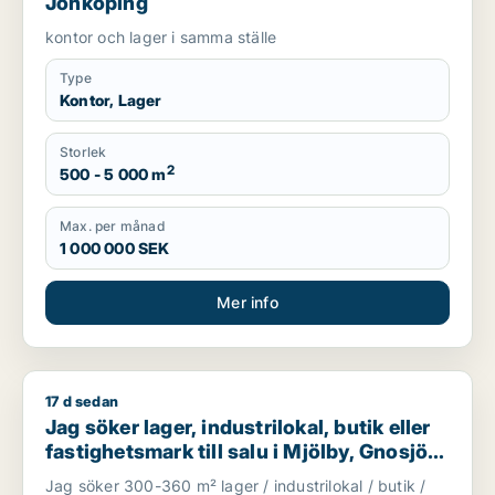
Jönköping
kontor och lager i samma ställe
Type
Kontor, Lager
Storlek
2
500 - 5 000 m
Max. per månad
1 000 000 SEK
Mer info
17 d sedan
Jag söker lager, industrilokal, butik eller fastighetsmark till sa
Jag söker lager, industrilokal, butik eller
fastighetsmark till salu i Mjölby, Gnosjö
eller Mullsjö m.fl.
Jag söker 300-360 m² lager / industrilokal / butik /