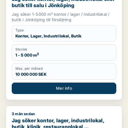
butik till salu i Jönköping
Jag söker 1-5000 m² kontor / lager / industrilokal /
butik i Jönköping till försäljning
Type
Kontor, Lager, Industrilokal, Butik
Storlek
2
1 - 5 000 m
Max. per månad
10 000 000 SEK
Mer info
3 mån sedan
Jag söker kontor, lager, industrilokal, butik, klinik, restaura
Jag söker kontor, lager, industrilokal,
butik, klinik, restauranglokal,