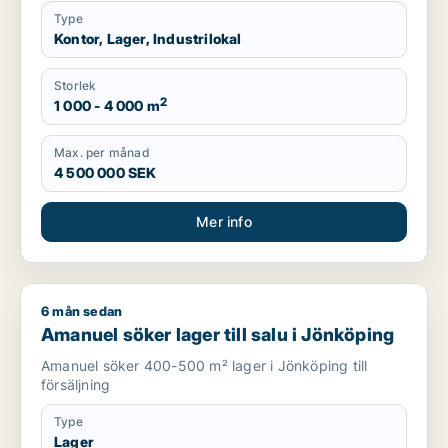
Type
Kontor, Lager, Industrilokal
Storlek
2
1 000 - 4 000 m
Max. per månad
4 500 000 SEK
Mer info
6 mån sedan
Amanuel söker lager till salu i Jönköping
Amanuel söker lager till salu i Jönköping
Amanuel söker 400-500 m² lager i Jönköping till
försäljning
Type
Lager