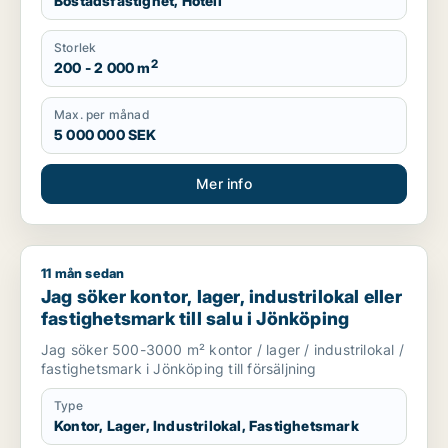
Bostadsfastighet, Hotell
Storlek
2
200 - 2 000 m
Max. per månad
5 000 000 SEK
Mer info
11 mån sedan
Jag söker kontor, lager, industrilokal eller fastighetsmark till
Jag söker kontor, lager, industrilokal eller
fastighetsmark till salu i Jönköping
Jag söker 500-3000 m² kontor / lager / industrilokal /
fastighetsmark i Jönköping till försäljning
Type
Kontor, Lager, Industrilokal, Fastighetsmark