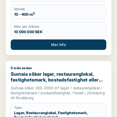
Storlek
2
10 - 400 m
Max. per månad
10 000 000 SEK
Mer info
5 mån sedan
Sumaia söker lager, restauranglokal, fastighetsmark, bostadsfa
Sumaia söker lager, restauranglokal,
fastighetsmark, bostadsfastighet eller
hotell till salu i Jönköping
Sumaia söker 200-2000 m² lager / restauranglokal /
fastighetsmark / bostadsfastighet / hotell i Jönköping
till försäljning
Type
Lager, Restauranglokal, Fastighetsmark,