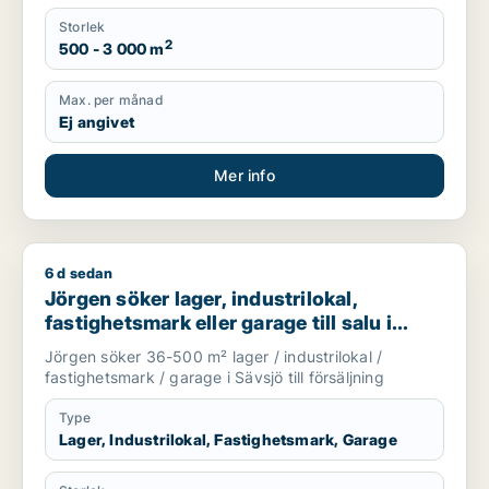
Storlek
2
500 - 3 000 m
Max. per månad
Ej angivet
Mer info
6 d sedan
Jörgen söker lager, industrilokal, fastighetsmark eller garage t
Jörgen söker lager, industrilokal,
fastighetsmark eller garage till salu i
Sävsjö
Jörgen söker 36-500 m² lager / industrilokal /
fastighetsmark / garage i Sävsjö till försäljning
Type
Lager, Industrilokal, Fastighetsmark, Garage