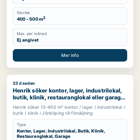
Storlek
2
400 - 500 m
Max. per månad
Ej angivet
Mer info
23 d sedan
Henrik söker kontor, lager, industrilokal, butik, klinik, restaur
Henrik söker kontor, lager, industrilokal,
butik, klinik, restauranglokal eller garage
till salu i Jönköping
Henrik söker 10-400 m² kontor / lager / industrilokal /
butik / klinik i Jönköping till försäljning
Type
Kontor, Lager, Industrilokal, Butik, Klinik,
Restauranglokal, Garage