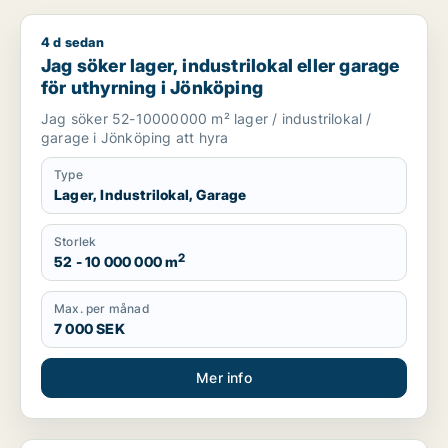
4 d sedan
Jag söker lager, industrilokal eller garage för uthyrning i Jö
Jag söker lager, industrilokal eller garage
för uthyrning i Jönköping
Jag söker 52-10000000 m² lager / industrilokal /
garage i Jönköping att hyra
Type
Lager, Industrilokal, Garage
Storlek
2
52 - 10 000 000 m
Max. per månad
7 000 SEK
Mer info