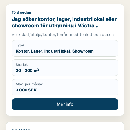
15 d sedan
Jag söker kontor, lager, industrilokal eller showroom för uth
Jag söker kontor, lager, industrilokal eller
showroom för uthyrning i Västra
Götaland
verkstad/ateljé/kontor/förråd med toalett och dusch
Type
Kontor, Lager, Industrilokal, Showroom
Storlek
2
20 - 200 m
Max. per månad
3 000 SEK
Mer info