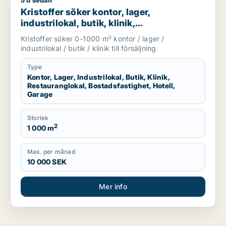
5 d sedan
Kristoffer söker kontor, lager, industrilokal, butik, klinik, res
Kristoffer söker kontor, lager,
industrilokal, butik, klinik,
restauranglokal, bostadsfastighet, hotell
Kristoffer söker 0-1000 m² kontor / lager /
eller garage till salu i Sotenäs, Vårgårda
industrilokal / butik / klinik till försäljning
eller Grästorp m.fl.
Type
Kontor, Lager, Industrilokal, Butik, Klinik,
Restauranglokal, Bostadsfastighet, Hotell,
Garage
Storlek
2
1 000 m
Max. per månad
10 000 SEK
Mer info