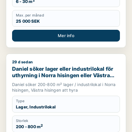
2
6 - 30 m
Max. per månad
25 000 SEK
Mer info
29 d sedan
Daniel söker lager eller industrilokal för uthyrning i Norra his
Daniel söker lager eller industrilokal för
uthyrning i Norra hisingen eller Västra
hisingen
Daniel söker 200-800 m² lager / industrilokal i Norra
hisingen, Västra hisingen att hyra
Type
Lager, Industrilokal
Storlek
2
200 - 800 m