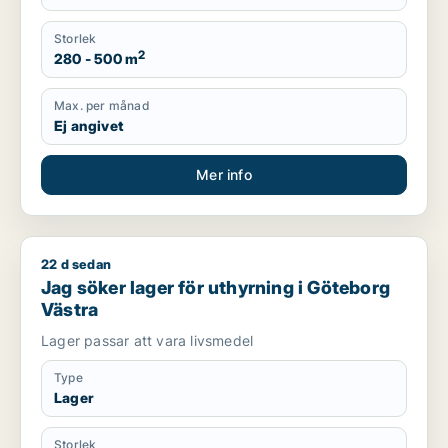
Storlek
2
280 - 500 m
Max. per månad
Ej angivet
Mer info
22 d sedan
Jag söker lager för uthyrning i Göteborg Västra
Jag söker lager för uthyrning i Göteborg
Västra
Lager passar att vara livsmedel
Type
Lager
Storlek