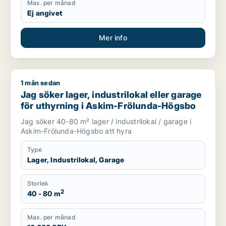
Max. per månad
Ej angivet
Mer info
1 mån sedan
Jag söker lager, industrilokal eller garage för uthyrning i 
Jag söker lager, industrilokal eller garage
för uthyrning i Askim-Frölunda-Högsbo
Jag söker 40-80 m² lager / industrilokal / garage i
Askim-Frölunda-Högsbo att hyra
Type
Lager, Industrilokal, Garage
Storlek
2
40 - 80 m
Max. per månad