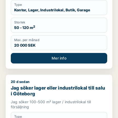
Type
Kontor, Lager, Industrilokal, Butik, Garage
Storlek
2
50 - 120 m
Max. per månad
20 000 SEK
Mer info
20 d sedan
Jag söker lager eller industrilokal till salu i Göteborg
Jag söker lager eller industrilokal till salu
i Göteborg
Jag söker 100-500 m² lager / industrilokal till
försäljning
Type