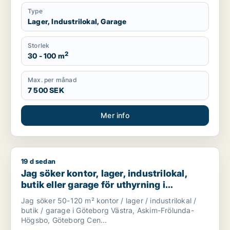
Type
Lager, Industrilokal, Garage
Storlek
2
30 - 100 m
Max. per månad
7 500 SEK
Mer info
19 d sedan
Jag söker kontor, lager, industrilokal, butik eller garage f
Jag söker kontor, lager, industrilokal,
butik eller garage för uthyrning i
Göteborg Västra, Askim-Frölunda-
Jag söker 50-120 m² kontor / lager / industrilokal /
Högsbo eller Göteborg Centrum m.fl.
butik / garage i Göteborg Västra, Askim-Frölunda-
Högsbo, Göteborg Cen...