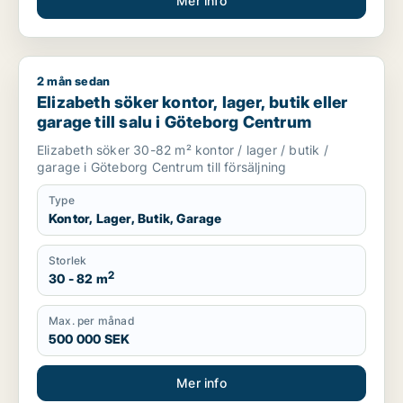
Mer info
2 mån sedan
Elizabeth söker kontor, lager, butik eller garage till salu i 
Elizabeth söker kontor, lager, butik eller
garage till salu i Göteborg Centrum
Elizabeth söker 30-82 m² kontor / lager / butik /
garage i Göteborg Centrum till försäljning
Type
Kontor, Lager, Butik, Garage
Storlek
2
30 - 82 m
Max. per månad
500 000 SEK
Mer info