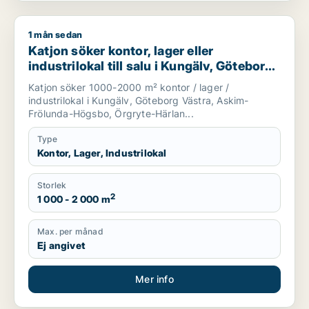
1 mån sedan
Katjon söker kontor, lager eller industrilokal till salu i Kun
Katjon söker kontor, lager eller
industrilokal till salu i Kungälv, Göteborg
Västra eller Askim-Frölunda-Högsbo m.fl.
Katjon söker 1000-2000 m² kontor / lager /
industrilokal i Kungälv, Göteborg Västra, Askim-
Frölunda-Högsbo, Örgryte-Härlan...
Type
Kontor, Lager, Industrilokal
Storlek
2
1 000 - 2 000 m
Max. per månad
Ej angivet
Mer info