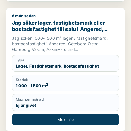
6 mån sedan
Jag söker lager, fastighetsmark eller bostadsfastighet till 
Jag söker lager, fastighetsmark eller
bostadsfastighet till salu i Angered,
Göteborg eller Askim-Frölunda-Högsbo
Jag söker 1000-1500 m² lager / fastighetsmark /
bostadsfastighet i Angered, Göteborg Östra,
Göteborg Västra, Askim-Frölund...
Type
Lager, Fastighetsmark, Bostadsfastighet
Storlek
2
1 000 - 1 500 m
Max. per månad
Ej angivet
Mer info