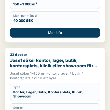
2
150 - 1 000 m
Max. per månad
40 000 SEK
Mer info
23 d sedan
Josef söker kontor, lager, butik, kontorsplats, klinik eller s
Josef söker kontor, lager, butik,
kontorsplats, klinik eller showroom för
uthyrning i Göteborg
Josef söker 1-150 m² kontor / lager / butik /
kontorsplats / klinik att hyra
Type
Kontor, Lager, Butik, Kontorsplats, Klinik,
Showroom
Storlek