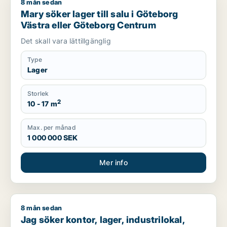
8 mån sedan
Mary söker lager till salu i Göteborg Västra eller Göteborg C
Mary söker lager till salu i Göteborg
Västra eller Göteborg Centrum
Det skall vara lättillgänglig
Type
Lager
Storlek
2
10 - 17 m
Max. per månad
1 000 000 SEK
Mer info
8 mån sedan
Jag söker kontor, lager, industrilokal, klinik eller fastighetsma
Jag söker kontor, lager, industrilokal,