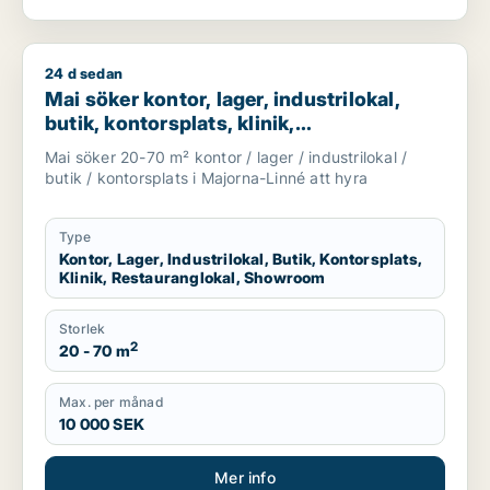
24 d sedan
Mai söker kontor, lager, industrilokal, butik, kontorsplats, k
Mai söker kontor, lager, industrilokal,
butik, kontorsplats, klinik,
restauranglokal eller showroom för
Mai söker 20-70 m² kontor / lager / industrilokal /
uthyrning i Majorna-Linné
butik / kontorsplats i Majorna-Linné att hyra
Type
Kontor, Lager, Industrilokal, Butik, Kontorsplats,
Klinik, Restauranglokal, Showroom
Storlek
2
20 - 70 m
Max. per månad
10 000 SEK
Mer info