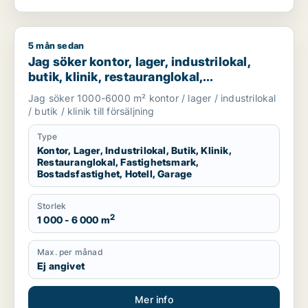
5 mån sedan
Jag söker kontor, lager, industrilokal, butik, klinik, restauran
Jag söker kontor, lager, industrilokal,
butik, klinik, restauranglokal,
fastighetsmark, bostadsfastighet, hotell
Jag söker 1000-6000 m² kontor / lager / industrilokal
eller garage till salu i Härryda, Partille
/ butik / klinik till försäljning
eller Öckerö m.fl.
Type
Kontor, Lager, Industrilokal, Butik, Klinik,
Restauranglokal, Fastighetsmark,
Bostadsfastighet, Hotell, Garage
Storlek
2
1 000 - 6 000 m
Max. per månad
Ej angivet
Mer info