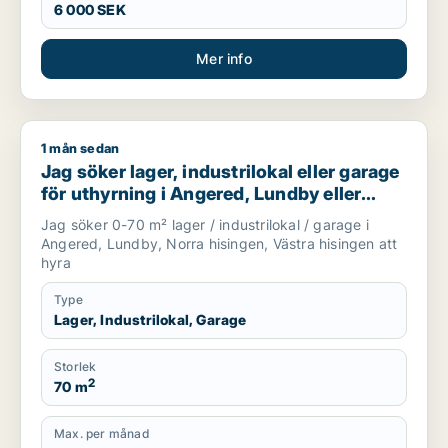
6 000 SEK
Mer info
1 mån sedan
Jag söker lager, industrilokal eller garage för uthyrning i An
Jag söker lager, industrilokal eller garage
för uthyrning i Angered, Lundby eller
Norra hisingen m.fl.
Jag söker 0-70 m² lager / industrilokal / garage i
Angered, Lundby, Norra hisingen, Västra hisingen att
hyra
Type
Lager, Industrilokal, Garage
Storlek
2
70 m
Max. per månad