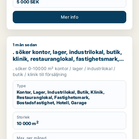
5 000 SEK
Mer info
1 mån sedan
. söker kontor, lager, industrilokal, butik, klinik, restaurangl
. söker kontor, lager, industrilokal, butik,
klinik, restauranglokal, fastighetsmark,
bostadsfastighet, hotell eller garage till
. söker 0-10000 m² kontor / lager / industrilokal /
salu i Göteborg
butik / klinik till försäljning
Type
Kontor, Lager, Industrilokal, Butik, Klinik,
Restauranglokal, Fastighetsmark,
Bostadsfastighet, Hotell, Garage
Storlek
2
10 000 m
Max. per månad