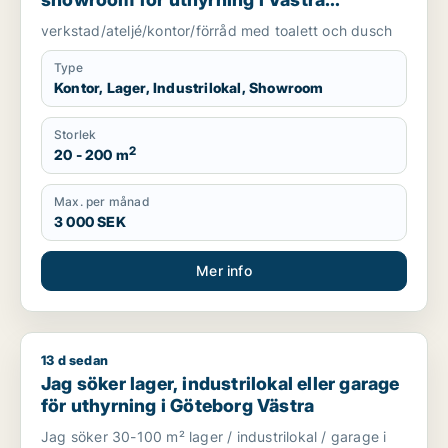
Götaland
verkstad/ateljé/kontor/förråd med toalett och dusch
Type
Kontor, Lager, Industrilokal, Showroom
Storlek
2
20 - 200 m
Max. per månad
3 000 SEK
Mer info
13 d sedan
Jag söker lager, industrilokal eller garage för uthyrning i Gö
Jag söker lager, industrilokal eller garage
för uthyrning i Göteborg Västra
Jag söker 30-100 m² lager / industrilokal / garage i