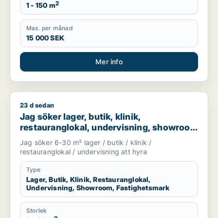
2
1 - 150 m
Max. per månad
15 000 SEK
Mer info
23 d sedan
Jag söker lager, butik, klinik, restauranglokal, undervisnin
Jag söker lager, butik, klinik,
restauranglokal, undervisning, showroom
eller fastighetsmark för uthyrning i
Jag söker 6-30 m² lager / butik / klinik /
Lundby, Göteborg eller Askim-Frölunda-
restauranglokal / undervisning att hyra
Högsbo m.fl.
Type
Lager, Butik, Klinik, Restauranglokal,
Undervisning, Showroom, Fastighetsmark
Storlek