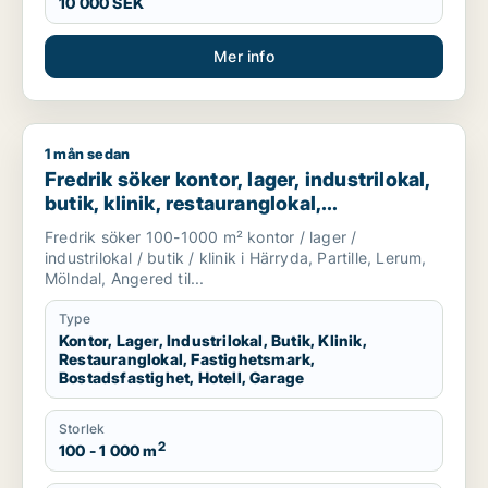
10 000 SEK
Mer info
1 mån sedan
Fredrik söker kontor, lager, industrilokal, butik, klinik, restau
Fredrik söker kontor, lager, industrilokal,
butik, klinik, restauranglokal,
fastighetsmark, bostadsfastighet, hotell
Fredrik söker 100-1000 m² kontor / lager /
eller garage till salu i Härryda, Partille
industrilokal / butik / klinik i Härryda, Partille, Lerum,
eller Lerum m.fl.
Mölndal, Angered til...
Type
Kontor, Lager, Industrilokal, Butik, Klinik,
Restauranglokal, Fastighetsmark,
Bostadsfastighet, Hotell, Garage
Storlek
2
100 - 1 000 m