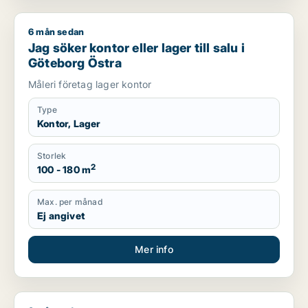
6 mån sedan
Jag söker kontor eller lager till salu i Göteborg Östra
Jag söker kontor eller lager till salu i
Göteborg Östra
Måleri företag lager kontor
Type
Kontor, Lager
Storlek
2
100 - 180 m
Max. per månad
Ej angivet
Mer info