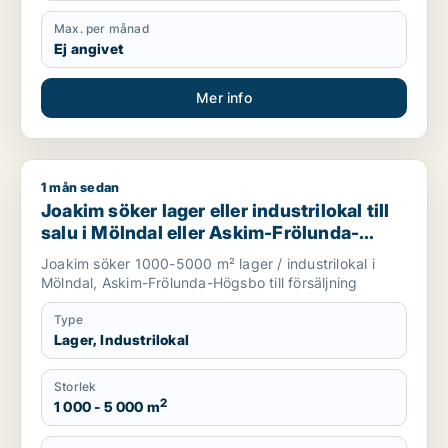
Max. per månad
Ej angivet
Mer info
1 mån sedan
Joakim söker lager eller industrilokal till salu i Mölndal ell
Joakim söker lager eller industrilokal till
salu i Mölndal eller Askim-Frölunda-
Högsbo
Joakim söker 1000-5000 m² lager / industrilokal i
Mölndal, Askim-Frölunda-Högsbo till försäljning
Type
Lager, Industrilokal
Storlek
2
1 000 - 5 000 m