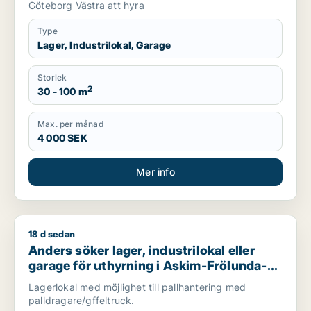
Göteborg Västra att hyra
Type
Lager, Industrilokal, Garage
Storlek
2
30 - 100 m
Max. per månad
4 000 SEK
Mer info
18 d sedan
Anders söker lager, industrilokal eller garage för uthyrning
Anders söker lager, industrilokal eller
garage för uthyrning i Askim-Frölunda-
Högsbo
Lagerlokal med möjlighet till pallhantering med
palldragare/gffeltruck.