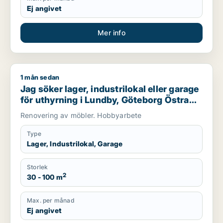
Ej angivet
Mer info
1 mån sedan
Jag söker lager, industrilokal eller garage för uthyrning i Lu
Jag söker lager, industrilokal eller garage
för uthyrning i Lundby, Göteborg Östra
eller Västra hisingen m.fl.
Renovering av möbler. Hobbyarbete
Type
Lager, Industrilokal, Garage
Storlek
2
30 - 100 m
Max. per månad
Ej angivet