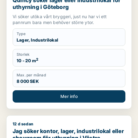
Quincy söker lager eller industrilokal för
uthyrning i Göteborg
Vi söker utöka vårt bryggeri, just nu har vi ett
pannrum bara men behöver större ytor.
Type
Lager, Industrilokal
Storlek
2
10 - 20 m
Max. per månad
8 000 SEK
Mer info
12 d sedan
Jag söker kontor, lager, industrilokal eller showroom för uth
Jag söker kontor, lager, industrilokal eller
showroom för uthyrning i Västra