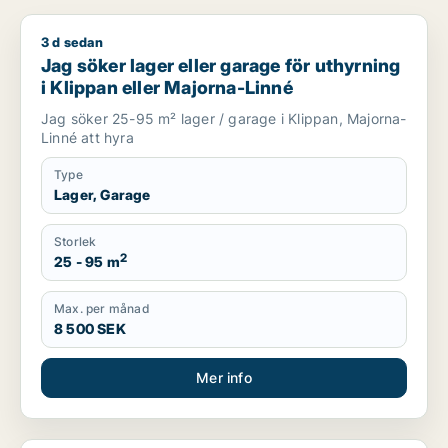
3 d sedan
Jag söker lager eller garage för uthyrning i Klippan eller Ma
Jag söker lager eller garage för uthyrning
i Klippan eller Majorna-Linné
Jag söker 25-95 m² lager / garage i Klippan, Majorna-
Linné att hyra
Type
Lager, Garage
Storlek
2
25 - 95 m
Max. per månad
8 500 SEK
Mer info