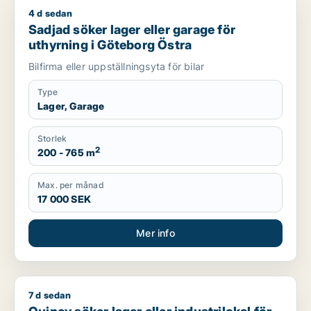
4 d sedan
Sadjad söker lager eller garage för uthyrning i Göteborg Öst
Sadjad söker lager eller garage för
uthyrning i Göteborg Östra
Bilfirma eller uppställningsyta för bilar
Type
Lager, Garage
Storlek
2
200 - 765 m
Max. per månad
17 000 SEK
Mer info
7 d sedan
Quincy söker lager eller industrilokal för uthyrning i Götebor