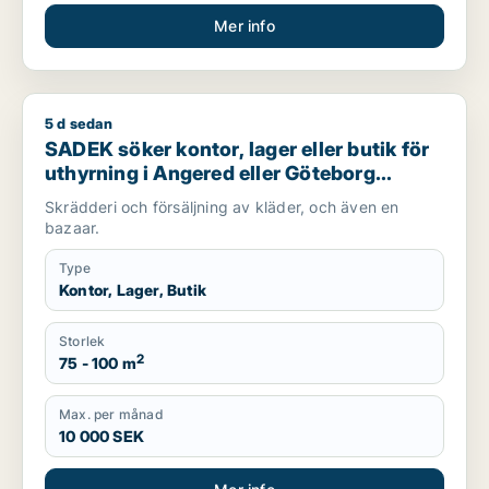
Mer info
5 d sedan
SADEK söker kontor, lager eller butik för uthyrning i Angere
SADEK söker kontor, lager eller butik för
uthyrning i Angered eller Göteborg
Centrum
Skrädderi och försäljning av kläder, och även en
bazaar.
Type
Kontor, Lager, Butik
Storlek
2
75 - 100 m
Max. per månad
10 000 SEK