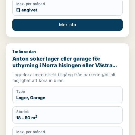
Max. per månad
Ej angivet
Mer info
1 mån sedan
Anton söker lager eller garage för uthyrning i Norra hisingen 
Anton söker lager eller garage för
uthyrning i Norra hisingen eller Västra
hisingen
Lagerlokal med direkt tillgång från parkering/bil alt
möjlighet att köra in bilen.
Type
Lager, Garage
Storlek
2
18 - 80 m
Max. per månad