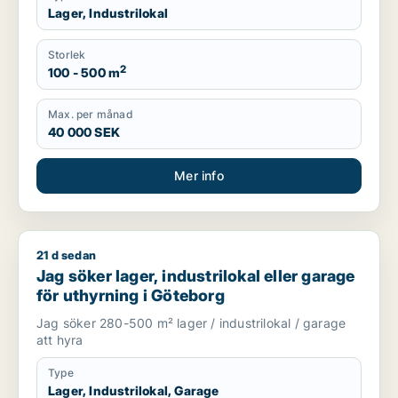
Lager, Industrilokal
Storlek
2
100 - 500 m
Max. per månad
40 000 SEK
Mer info
21 d sedan
Jag söker lager, industrilokal eller garage för uthyrning i Gö
Jag söker lager, industrilokal eller garage
för uthyrning i Göteborg
Jag söker 280-500 m² lager / industrilokal / garage
att hyra
Type
Lager, Industrilokal, Garage