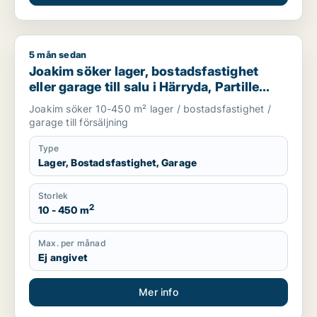
5 mån sedan
Joakim söker lager, bostadsfastighet eller garage till salu i Hä
Joakim söker lager, bostadsfastighet
eller garage till salu i Härryda, Partille
eller Öckerö m.fl.
Joakim söker 10-450 m² lager / bostadsfastighet /
garage till försäljning
Type
Lager, Bostadsfastighet, Garage
Storlek
2
10 - 450 m
Max. per månad
Ej angivet
Mer info