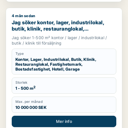
4 mån sedan
Jag söker kontor, lager, industrilokal, butik, klinik, restauran
Jag söker kontor, lager, industrilokal,
butik, klinik, restauranglokal,
fastighetsmark, bostadsfastighet, hotell
Jag söker 1-500 m² kontor / lager / industrilokal /
eller garage till salu i Linköping,
butik / klinik till försäljning
Falkenberg eller Varberg m.fl.
Type
Kontor, Lager, Industrilokal, Butik, Klinik,
Restauranglokal, Fastighetsmark,
Bostadsfastighet, Hotell, Garage
Storlek
2
1 - 500 m
Max. per månad
10 000 000 SEK
Mer info