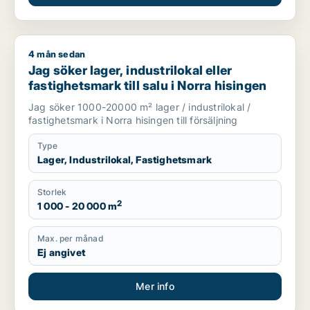
4 mån sedan
Jag söker lager, industrilokal eller fastighetsmark till salu i 
Jag söker lager, industrilokal eller
fastighetsmark till salu i Norra hisingen
Jag söker 1000-20000 m² lager / industrilokal /
fastighetsmark i Norra hisingen till försäljning
Type
Lager, Industrilokal, Fastighetsmark
Storlek
2
1 000 - 20 000 m
Max. per månad
Ej angivet
Mer info