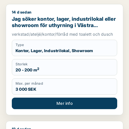
14 d sedan
Jag söker kontor, lager, industrilokal eller showroom för uth
Jag söker kontor, lager, industrilokal eller
showroom för uthyrning i Västra
Götaland
verkstad/ateljé/kontor/förråd med toalett och dusch
Type
Kontor, Lager, Industrilokal, Showroom
Storlek
2
20 - 200 m
Max. per månad
3 000 SEK
Mer info