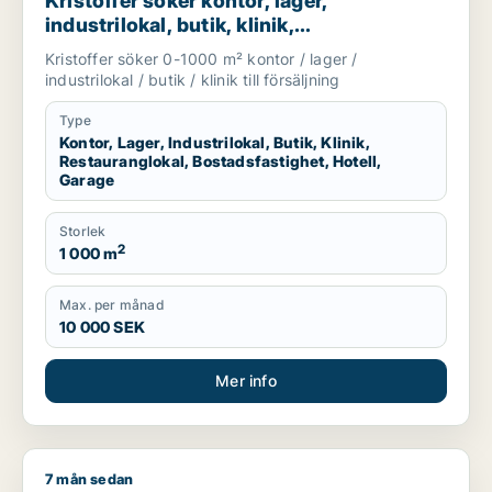
Kristoffer söker kontor, lager,
industrilokal, butik, klinik,
restauranglokal, bostadsfastighet, hotell
Kristoffer söker 0-1000 m² kontor / lager /
eller garage till salu i Sotenäs, Vårgårda
industrilokal / butik / klinik till försäljning
eller Grästorp m.fl.
Type
Kontor, Lager, Industrilokal, Butik, Klinik,
Restauranglokal, Bostadsfastighet, Hotell,
Garage
Storlek
2
1 000 m
Max. per månad
10 000 SEK
Mer info
7 mån sedan
Emil söker lager, industrilokal, fastighetsmark, bostadsfastigh