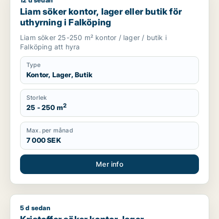
12 d sedan
Liam söker kontor, lager eller butik för uthyrning i Falköping
Liam söker kontor, lager eller butik för
uthyrning i Falköping
Liam söker 25-250 m² kontor / lager / butik i
Falköping att hyra
Type
Kontor, Lager, Butik
Storlek
2
25 - 250 m
Max. per månad
7 000 SEK
Mer info
5 d sedan
Kristoffer söker kontor, lager, industrilokal, butik, klinik, res