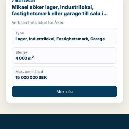
7 mån sedan
Mikael söker lager, industrilokal, fastighetsmark eller garage t
Mikael söker lager, industrilokal,
fastighetsmark eller garage till salu i
Falköping
Verksamhets lokal för Åkeri
Type
Lager, Industrilokal, Fastighetsmark, Garage
Storlek
2
4 000 m
Max. per månad
15 000 000 SEK
Mer info