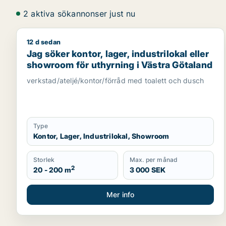
2 aktiva sökannonser just nu
12 d sedan
Jag söker kontor, lager, industrilokal eller showro
Jag söker kontor, lager, industrilokal eller
showroom för uthyrning i Västra Götaland
verkstad/ateljé/kontor/förråd med toalett och dusch
Type
Kontor, Lager, Industrilokal, Showroom
Storlek
Max. per månad
2
20 - 200 m
3 000 SEK
Mer info