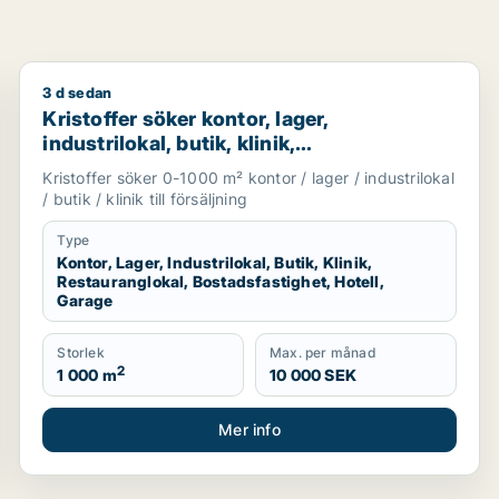
3 d sedan
om för uthyrning i Västra Götaland
Kristoffer söker kontor, lager, industrilokal, butik, kl
Kristoffer söker kontor, lager,
industrilokal, butik, klinik,
restauranglokal, bostadsfastighet, hotell
Kristoffer söker 0-1000 m² kontor / lager / industrilokal
eller garage till salu i Sotenäs, Vårgårda
/ butik / klinik till försäljning
eller Grästorp m.fl.
Type
Kontor, Lager, Industrilokal, Butik, Klinik,
Restauranglokal, Bostadsfastighet, Hotell,
Garage
Storlek
Max. per månad
2
1 000 m
10 000 SEK
Mer info