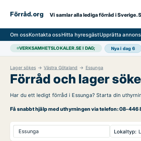
Förråd.org
Vi samlar alla lediga förråd i Sverige
Om oss
Kontakta oss
Hitta hyresgäst
Upprätta annon
VERKSAMHETSLOKALER.SE I DAG;
Nya i dag
6
Lager sökes
Västra Götaland
Essunga
Förråd och lager söke
Har du ett ledigt förråd i Essunga? Starta din uthyrni
Få snabbt hjälp med uthyrningen via telefon: 08-446 8
Essunga
Lokaltyp:
L