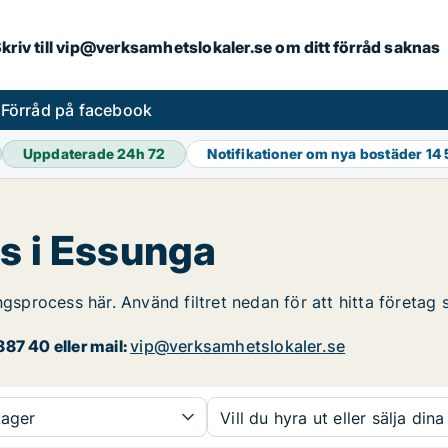
. Skriv till vip@verksamhetslokaler.se om ditt förråd saknas
s
Förråd på facebook
Uppdaterade 24h
72
Notifikationer om nya bostäder
14 
s i Essunga
ngsprocess här. Använd filtret nedan för att hitta företag
87 40 eller mail:
vip@verksamhetslokaler.se
ager
Vill du hyra ut eller sälja dina