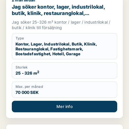
2 mån sedan
Jag söker kontor, lager, industrilokal, butik, klinik, restaura
Jag söker kontor, lager, industrilokal,
butik, klinik, restauranglokal,
fastighetsmark, bostadsfastighet, hotell
Jag söker 25-326 m² kontor / lager / industrilokal /
eller garage till salu i Falkenberg, Varberg
butik / klinik till försäljning
eller Kungsbacka m.fl.
Type
Kontor, Lager, Industrilokal, Butik, Klinik,
Restauranglokal, Fastighetsmark,
Bostadsfastighet, Hotell, Garage
Storlek
2
25 - 326 m
Max. per månad
70 000 SEK
Mer info