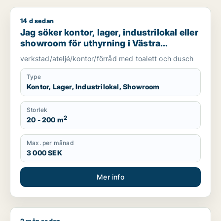
14 d sedan
Jag söker kontor, lager, industrilokal eller showroom för uth
Jag söker kontor, lager, industrilokal eller
showroom för uthyrning i Västra
Götaland
verkstad/ateljé/kontor/förråd med toalett och dusch
Type
Kontor, Lager, Industrilokal, Showroom
Storlek
2
20 - 200 m
Max. per månad
3 000 SEK
Mer info