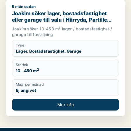
5 mån sedan
Joakim söker lager, bostadsfastighet eller garage till salu i Hä
Joakim söker lager, bostadsfastighet
eller garage till salu i Härryda, Partille
eller Öckerö m.fl.
Joakim söker 10-450 m² lager / bostadsfastighet /
garage till försäljning
Type
Lager, Bostadsfastighet, Garage
Storlek
2
10 - 450 m
Max. per månad
Ej angivet
Mer info