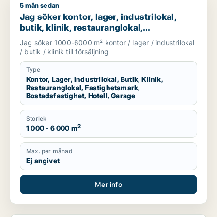
5 mån sedan
Jag söker kontor, lager, industrilokal, butik, klinik, restauran
Jag söker kontor, lager, industrilokal,
butik, klinik, restauranglokal,
fastighetsmark, bostadsfastighet, hotell
Jag söker 1000-6000 m² kontor / lager / industrilokal
eller garage till salu i Härryda, Partille
/ butik / klinik till försäljning
eller Öckerö m.fl.
Type
Kontor, Lager, Industrilokal, Butik, Klinik,
Restauranglokal, Fastighetsmark,
Bostadsfastighet, Hotell, Garage
Storlek
2
1 000 - 6 000 m
Max. per månad
Ej angivet
Mer info