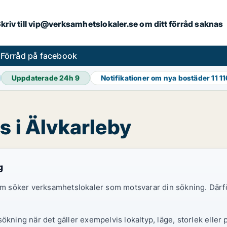
. Skriv till vip@verksamhetslokaler.se om ditt förråd saknas
s
Förråd på facebook
Uppdaterade 24h
9
Notifikationer om nya bostäder
11 1
s i Älvkarleby
g
 som söker verksamhetslokaler som motsvarar din sökning. Därf
ökning när det gäller exempelvis lokaltyp, läge, storlek eller 