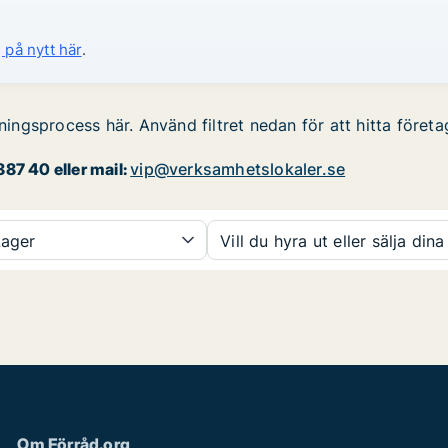
 på nytt här
.
rningsprocess här. Använd filtret nedan för att hitta föret
87 40 eller mail:
vip@verksamhetslokaler.se
ager
Vill du hyra ut eller sälja dina
Om Förråd.org