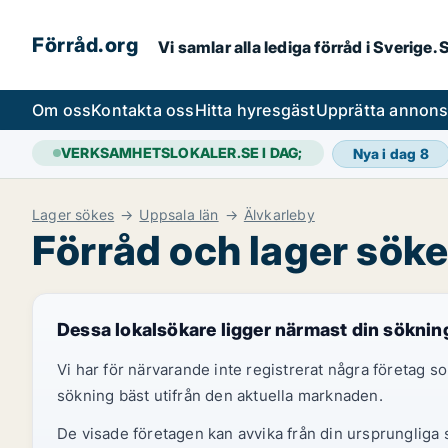
Förråd.org
Vi samlar alla lediga förråd i Sverige
Om oss
Kontakta oss
Hitta hyresgäst
Upprätta annon
VERKSAMHETSLOKALER.SE I DAG;
Nya i dag
8
Lager sökes
Uppsala län
Älvkarleby
Förråd och lager söke
Dessa lokalsökare ligger närmast din söknin
Vi har för närvarande inte registrerat några företag
sökning bäst utifrån den aktuella marknaden.
De visade företagen kan avvika från din ursprungliga s