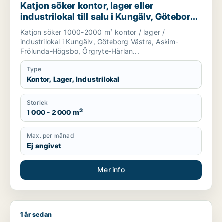
Katjon söker kontor, lager eller
industrilokal till salu i Kungälv, Göteborg
Västra eller Askim-Frölunda-Högsbo m.fl.
Katjon söker 1000-2000 m² kontor / lager /
industrilokal i Kungälv, Göteborg Västra, Askim-
Frölunda-Högsbo, Örgryte-Härlan...
Type
Kontor, Lager, Industrilokal
Storlek
2
1 000 - 2 000 m
Max. per månad
Ej angivet
Mer info
1 år sedan
Jag söker lager eller industrilokal till salu i Kungälv