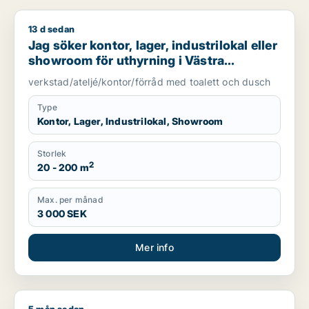
13 d sedan
Jag söker kontor, lager, industrilokal eller showroom för uth
Jag söker kontor, lager, industrilokal eller
showroom för uthyrning i Västra
Götaland
verkstad/ateljé/kontor/förråd med toalett och dusch
Type
Kontor, Lager, Industrilokal, Showroom
Storlek
2
20 - 200 m
Max. per månad
3 000 SEK
Mer info