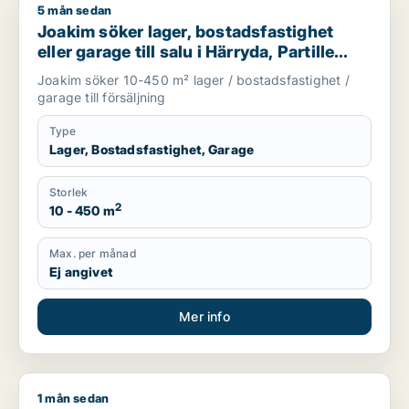
5 mån sedan
Joakim söker lager, bostadsfastighet eller garage till salu i Hä
Joakim söker lager, bostadsfastighet
eller garage till salu i Härryda, Partille
eller Öckerö m.fl.
Joakim söker 10-450 m² lager / bostadsfastighet /
garage till försäljning
Type
Lager, Bostadsfastighet, Garage
Storlek
2
10 - 450 m
Max. per månad
Ej angivet
Mer info
1 mån sedan
Katjon söker kontor, lager eller industrilokal till salu i Kun