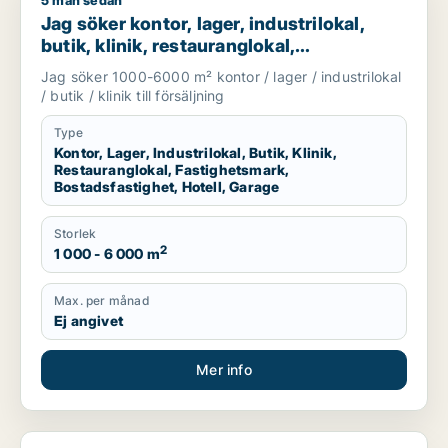
5 mån sedan
Jag söker kontor, lager, industrilokal, butik, klinik, restauran
Jag söker kontor, lager, industrilokal,
butik, klinik, restauranglokal,
fastighetsmark, bostadsfastighet, hotell
Jag söker 1000-6000 m² kontor / lager / industrilokal
eller garage till salu i Härryda, Partille
/ butik / klinik till försäljning
eller Öckerö m.fl.
Type
Kontor, Lager, Industrilokal, Butik, Klinik,
Restauranglokal, Fastighetsmark,
Bostadsfastighet, Hotell, Garage
Storlek
2
1 000 - 6 000 m
Max. per månad
Ej angivet
Mer info