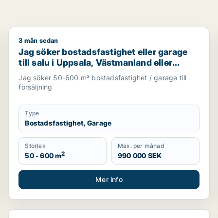
3 mån sedan
 bostadsfastighet till salu i Västmanland
Jag söker bostadsfastighet eller garage till salu i 
Jag söker bostadsfastighet eller garage
till salu i Uppsala, Västmanland eller
Gävleborg
Jag söker 50-600 m² bostadsfastighet / garage till
försäljning
Type
Bostadsfastighet, Garage
Storlek
Max. per månad
2
50 - 600 m
990 000 SEK
Mer info