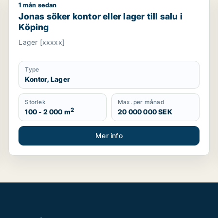
1 mån sedan
ping eller Arboga
Jonas söker kontor eller lager till salu i Köping
Jonas söker kontor eller lager till salu i
Köping
Lager [xxxxx]
Type
Kontor, Lager
Storlek
Max. per månad
2
100 - 2 000 m
20 000 000 SEK
Mer info