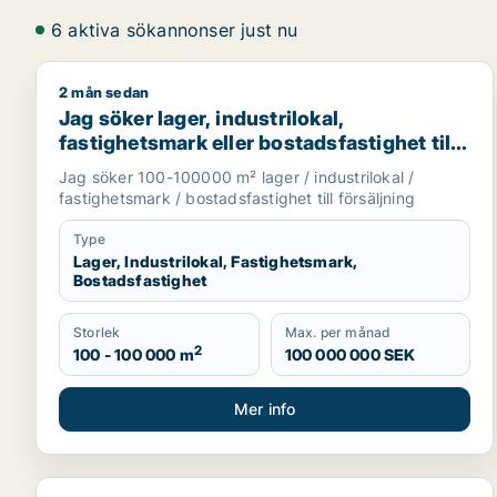
6 aktiva sökannonser just nu
2 mån sedan
Jag söker lager, industrilokal, fastighetsmark eller
Jag söker lager, industrilokal,
fastighetsmark eller bostadsfastighet till
salu i Västmanland
Jag söker 100-100000 m² lager / industrilokal /
fastighetsmark / bostadsfastighet till försäljning
Type
Lager, Industrilokal, Fastighetsmark,
Bostadsfastighet
Storlek
Max. per månad
2
100 - 100 000 m
100 000 000 SEK
Mer info