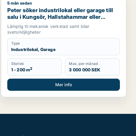
5 mån sedan
Peter söker industrilokal eller garage till salu i Kungs
Peter söker industrilokal eller garage till
salu i Kungsör, Hallstahammar eller
Köping
Lämplig til mekanisk verkstad samt bilar
svetsmöjligheter
Type
Industrilokal, Garage
Storlek
Max. per månad
2
1 - 200 m
3 000 000 SEK
Mer info