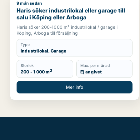
9 mån sedan
Haris söker industrilokal eller garage till salu i Kö
Haris söker industrilokal eller garage till
salu i Köping eller Arboga
Haris söker 200-1000 m² industrilokal / garage i
Köping, Arboga till försäljning
Type
Industrilokal, Garage
Storlek
Max. per månad
2
200 - 1 000 m
Ej angivet
Mer info