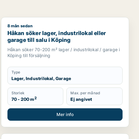
8 mån sedan
Uppsala, Västmanland eller Gävleborg
Håkan söker lager, industrilokal eller garage till salu i
Håkan söker lager, industrilokal eller
garage till salu i Köping
Håkan söker 70-200 m² lager / industrilokal / garage i
Köping till försäljning
Type
Lager, Industrilokal, Garage
Storlek
Max. per månad
2
70 - 200 m
Ej angivet
Mer info