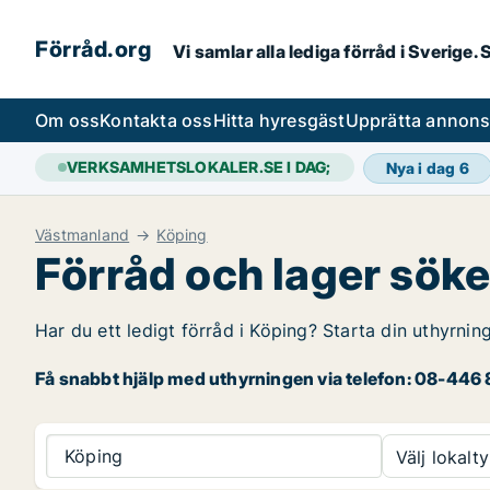
Förråd.org
Vi samlar alla lediga förråd i Sverige
Om oss
Kontakta oss
Hitta hyresgäst
Upprätta annon
VERKSAMHETSLOKALER.SE I DAG;
Nya i dag
6
Västmanland
Köping
Förråd och lager söke
Har du ett ledigt förråd i Köping? Starta din uthyrnin
Få snabbt hjälp med uthyrningen via telefon: 08-446 8
Köping
Välj lokalty