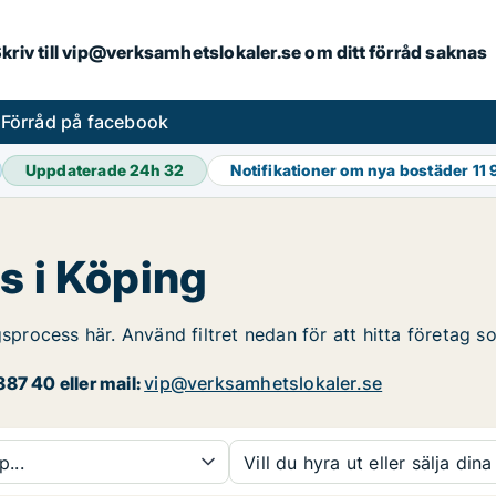
. Skriv till vip@verksamhetslokaler.se om ditt förråd saknas
s
Förråd på facebook
Uppdaterade 24h
32
Notifikationer om nya bostäder
11 
s i Köping
gsprocess här. Använd filtret nedan för att hitta företag s
87 40 eller mail:
vip@verksamhetslokaler.se
p...
Vill du hyra ut eller sälja dina