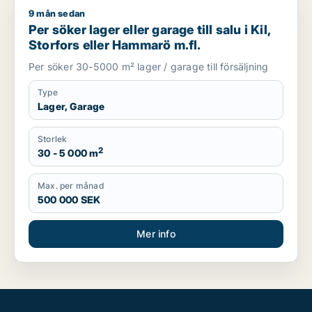
9 mån sedan
Per söker lager eller garage till salu i Kil, Storfors eller Hamm
Per söker lager eller garage till salu i Kil,
Storfors eller Hammarö m.fl.
Per söker 30-5000 m² lager / garage till försäljning
Type
Lager, Garage
Storlek
2
30 - 5 000 m
Max. per månad
500 000 SEK
Mer info