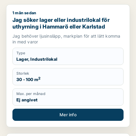
1 mån sedan
Jag söker lager eller industrilokal för uthyrning i Hammarö el
Jag söker lager eller industrilokal för
uthyrning i Hammarö eller Karlstad
Jag behöver ljusinsläpp, markplan för att lätt komma
in med varor
Type
Lager, Industrilokal
Storlek
2
30 - 100 m
Max. per månad
Ej angivet
Mer info