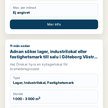
Max. per månad
Ej angivet
Mer info
11 mån sedan
Adnan söker lager, industrilokal eller fastighetsmark till salu
Adnan söker lager, industrilokal eller
fastighetsmark till salu i Göteborg Västra
eller Västra hisingen
Hej Önskar hyra en kyllagerlokal för
livsmedelsgrossist
Type
Lager, Industrilokal, Fastighetsmark
Storlek
2
1 000 - 3 000 m