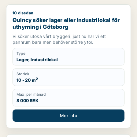
10 d sedan
Quincy söker lager eller industrilokal för uthyrning i Götebor
Quincy söker lager eller industrilokal för
uthyrning i Göteborg
Vi söker utöka vårt bryggeri, just nu har vi ett
pannrum bara men behöver större ytor.
Type
Lager, Industrilokal
Storlek
2
10 - 20 m
Max. per månad
8 000 SEK
Mer info