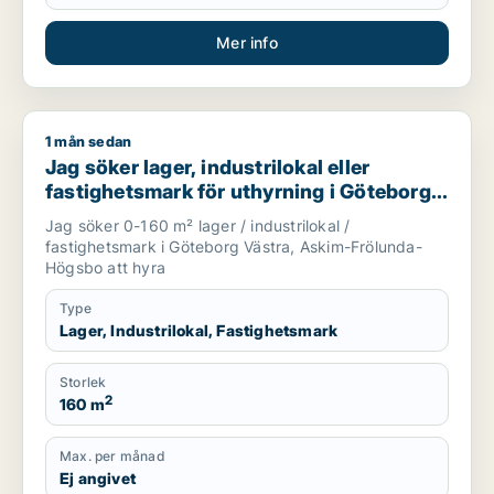
Mer info
1 mån sedan
Jag söker lager, industrilokal eller fastighetsmark för uthy
Jag söker lager, industrilokal eller
fastighetsmark för uthyrning i Göteborg
Västra eller Askim-Frölunda-Högsbo
Jag söker 0-160 m² lager / industrilokal /
fastighetsmark i Göteborg Västra, Askim-Frölunda-
Högsbo att hyra
Type
Lager, Industrilokal, Fastighetsmark
Storlek
2
160 m
Max. per månad
Ej angivet