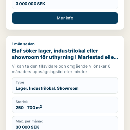
3 000 000 SEK
Mer info
1 mån sedan
Elaf söker lager, industrilokal eller showroom för uthyrning i
Elaf söker lager, industrilokal eller
showroom för uthyrning i Mariestad eller
Göteborg
Vi kan ta den tillsvidare och omgående vi önskar 6
månaders uppsägningstid eller mindre
Type
Lager, Industrilokal, Showroom
Storlek
2
250 - 700 m
Max. per månad
30 000 SEK