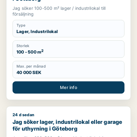
Jag söker 100-500 m² lager / industrilokal till
försäljning
Type
Lager, Industrilokal
Storlek
2
100 - 500 m
Max. per månad
40 000 SEK
Mer info
24 d sedan
Jag söker lager, industrilokal eller garage för uthyrning i Gö
Jag söker lager, industrilokal eller garage
för uthyrning i Göteborg