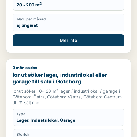
2
20 - 200 m
Max. per månad
Ej angivet
Mer info
9 mån sedan
Ionut söker lager, industrilokal eller garage till salu i Götebor
Ionut söker lager, industrilokal eller
garage till salu i Göteborg
Ionut söker 10-120 m² lager / industrilokal / garage i
Göteborg Östra, Göteborg Västra, Göteborg Centrum
till försäljning
Type
Lager, Industrilokal, Garage
Storlek