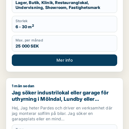
Lager, Butik, Klinik, Restauranglokal,
Undervisning, Showroom, Fastighetsmark
Storlek
2
6 - 30 m
Max. per månad
25 000 SEK
Mer info
1 mån sedan
Jag söker industrilokal eller garage för uthyrning i Mölndal, 
Jag söker industrilokal eller garage för
uthyrning i Mölndal, Lundby eller
Göteborg m.fl.
Hej, Jag heter Pardes och driver en verksamhet där
jag monterar solfilm på bilar. Jag söker en
garageplats eller en mind...