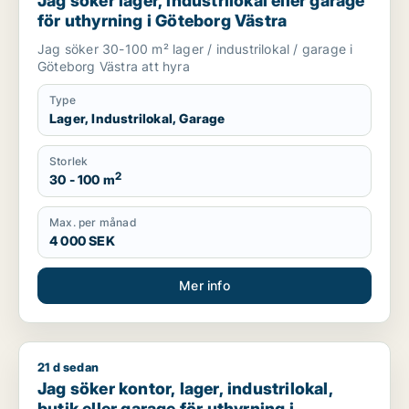
Jag söker lager, industrilokal eller garage
för uthyrning i Göteborg Västra
Jag söker 30-100 m² lager / industrilokal / garage i
Göteborg Västra att hyra
Type
Lager, Industrilokal, Garage
Storlek
2
30 - 100 m
Max. per månad
4 000 SEK
Mer info
21 d sedan
Jag söker kontor, lager, industrilokal, butik eller garage f
Jag söker kontor, lager, industrilokal,
butik eller garage för uthyrning i