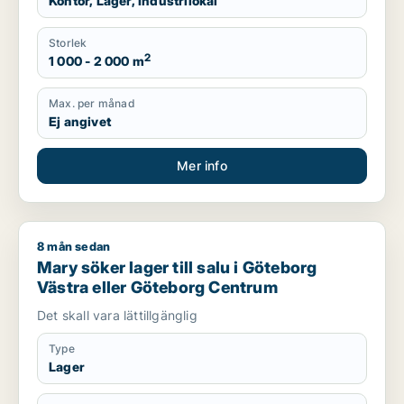
Kontor, Lager, Industrilokal
Storlek
2
1 000 - 2 000 m
Max. per månad
Ej angivet
Mer info
8 mån sedan
Mary söker lager till salu i Göteborg Västra eller Göteborg C
Mary söker lager till salu i Göteborg
Västra eller Göteborg Centrum
Det skall vara lättillgänglig
Type
Lager