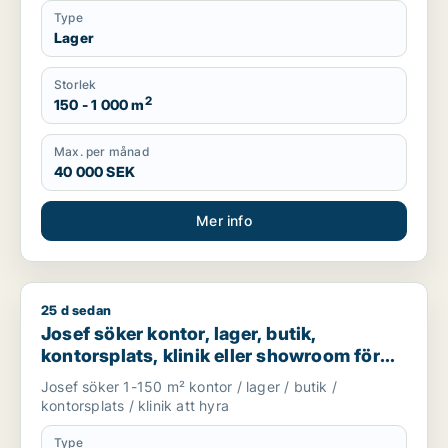
Type
Lager
Storlek
2
150 - 1 000 m
Max. per månad
40 000 SEK
Mer info
25 d sedan
Josef söker kontor, lager, butik, kontorsplats, klinik eller s
Josef söker kontor, lager, butik,
kontorsplats, klinik eller showroom för
uthyrning i Göteborg
Josef söker 1-150 m² kontor / lager / butik /
kontorsplats / klinik att hyra
Type