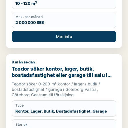
2
10 - 120 m
Max. per månad
2 000 000 SEK
Mer info
9 mån sedan
Teodor söker kontor, lager, butik, bostadsfastighet eller gar
Teodor söker kontor, lager, butik,
bostadsfastighet eller garage till salu i
Göteborg Västra eller Göteborg Centrum
Teodor söker 0-200 m² kontor / lager / butik /
bostadsfastighet / garage i Göteborg Västra,
Göteborg Centrum till försäljning
Type
Kontor, Lager, Butik, Bostadsfastighet, Garage
Storlek