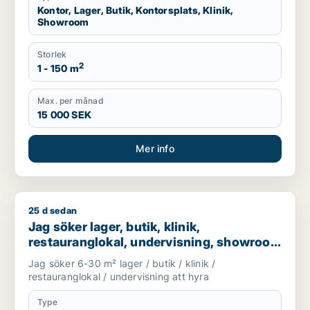
Kontor, Lager, Butik, Kontorsplats, Klinik,
Showroom
Storlek
2
1 - 150 m
Max. per månad
15 000 SEK
Mer info
25 d sedan
Jag söker lager, butik, klinik, restauranglokal, undervisnin
Jag söker lager, butik, klinik,
restauranglokal, undervisning, showroom
eller fastighetsmark för uthyrning i
Jag söker 6-30 m² lager / butik / klinik /
Lundby, Göteborg eller Askim-Frölunda-
restauranglokal / undervisning att hyra
Högsbo m.fl.
Type