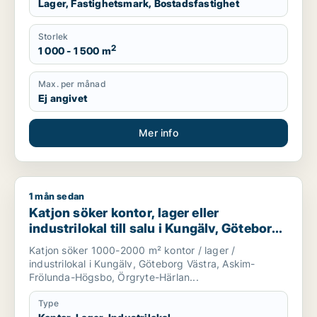
Lager, Fastighetsmark, Bostadsfastighet
Storlek
2
1 000 - 1 500 m
Max. per månad
Ej angivet
Mer info
1 mån sedan
Katjon söker kontor, lager eller industrilokal till salu i Kun
Katjon söker kontor, lager eller
industrilokal till salu i Kungälv, Göteborg
Västra eller Askim-Frölunda-Högsbo m.fl.
Katjon söker 1000-2000 m² kontor / lager /
industrilokal i Kungälv, Göteborg Västra, Askim-
Frölunda-Högsbo, Örgryte-Härlan...
Type