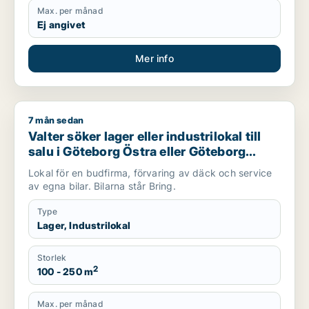
Max. per månad
Ej angivet
Mer info
7 mån sedan
Valter söker lager eller industrilokal till salu i Göteborg Östr
Valter söker lager eller industrilokal till
salu i Göteborg Östra eller Göteborg
Västra
Lokal för en budfirma, förvaring av däck och service
av egna bilar. Bilarna står Bring.
Type
Lager, Industrilokal
Storlek
2
100 - 250 m
Max. per månad