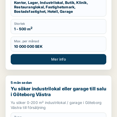
Kontor, Lager, Industrilokal, Butik, Klinik,
Restauranglokal, Fastighetsmark,
Bostadsfastighet, Hotell, Garage
Storlek
2
1 - 500 m
Max. per månad
10 000 000 SEK
Mer info
5 mån sedan
Yu söker industrilokal eller garage till salu i Göteborg Västra
Yu söker industrilokal eller garage till salu
i Göteborg Västra
Yu söker 0-200 m² industrilokal / garage i Göteborg
Västra till försäljning