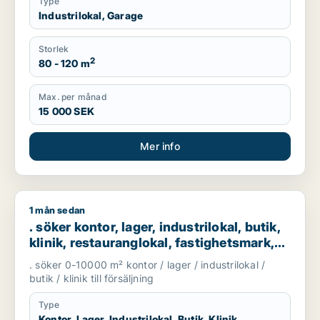
Type
Industrilokal, Garage
Storlek
2
80 - 120 m
Max. per månad
15 000 SEK
Mer info
1 mån sedan
. söker kontor, lager, industrilokal, butik, klinik, restaurangl
. söker kontor, lager, industrilokal, butik,
klinik, restauranglokal, fastighetsmark,
bostadsfastighet, hotell eller garage till
. söker 0-10000 m² kontor / lager / industrilokal /
salu i Göteborg
butik / klinik till försäljning
Type
Kontor, Lager, Industrilokal, Butik, Klinik,