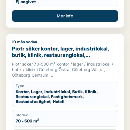
Ej angivet
Mer info
10 mån sedan
Piotr söker kontor, lager, industrilokal, butik, klinik, restaura
Piotr söker kontor, lager, industrilokal,
butik, klinik, restauranglokal,
fastighetsmark, bostadsfastighet eller
Piotr söker 70-500 m² kontor / lager / industrilokal /
hotell till salu i Göteborg
butik / klinik i Göteborg Östra, Göteborg Västra,
Göteborg Centrum ...
Type
Kontor, Lager, Industrilokal, Butik, Klinik,
Restauranglokal, Fastighetsmark,
Bostadsfastighet, Hotell
Storlek
2
70 - 500 m