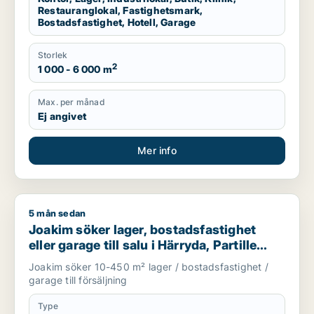
Restauranglokal, Fastighetsmark,
Bostadsfastighet, Hotell, Garage
Storlek
2
1 000 - 6 000 m
Max. per månad
Ej angivet
Mer info
5 mån sedan
Joakim söker lager, bostadsfastighet eller garage till salu i Hä
Joakim söker lager, bostadsfastighet
eller garage till salu i Härryda, Partille
eller Öckerö m.fl.
Joakim söker 10-450 m² lager / bostadsfastighet /
garage till försäljning
Type