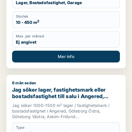
Lager, Bostadsfastighet, Garage
Storlek
2
10 - 450 m
Max. per månad
Ej angivet
Mer info
6 mån sedan
Jag söker lager, fastighetsmark eller bostadsfastighet till 
Jag söker lager, fastighetsmark eller
bostadsfastighet till salu i Angered,
Göteborg eller Askim-Frölunda-Högsbo
Jag söker 1000-1500 m² lager / fastighetsmark /
bostadsfastighet i Angered, Göteborg Östra,
Göteborg Västra, Askim-Frölund...
Type