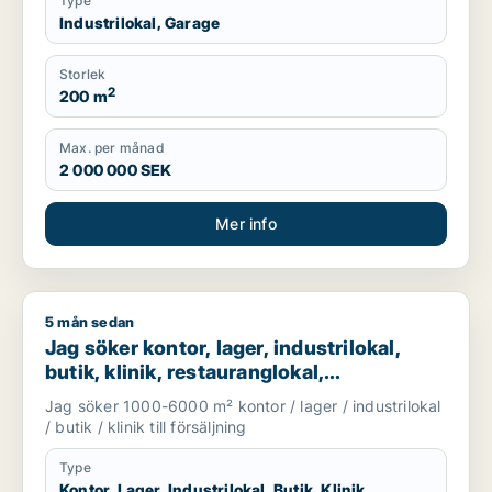
Type
Industrilokal, Garage
Storlek
2
200 m
Max. per månad
2 000 000 SEK
Mer info
5 mån sedan
Jag söker kontor, lager, industrilokal, butik, klinik, restauran
Jag söker kontor, lager, industrilokal,
butik, klinik, restauranglokal,
fastighetsmark, bostadsfastighet, hotell
Jag söker 1000-6000 m² kontor / lager / industrilokal
eller garage till salu i Härryda, Partille
/ butik / klinik till försäljning
eller Öckerö m.fl.
Type
Kontor, Lager, Industrilokal, Butik, Klinik,