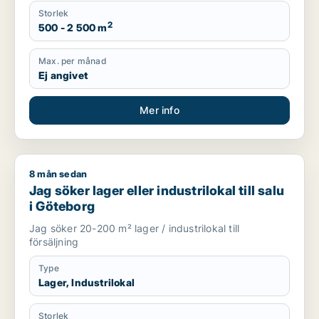
Storlek
2
500 - 2 500 m
Max. per månad
Ej angivet
Mer info
8 mån sedan
Jag söker lager eller industrilokal till salu i Göteborg
Jag söker lager eller industrilokal till salu
i Göteborg
Jag söker 20-200 m² lager / industrilokal till
försäljning
Type
Lager, Industrilokal
Storlek