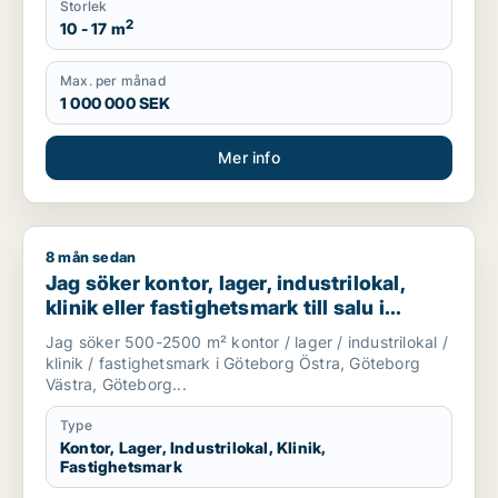
Storlek
2
10 - 17 m
Max. per månad
1 000 000 SEK
Mer info
8 mån sedan
Jag söker kontor, lager, industrilokal, klinik eller fastighetsma
Jag söker kontor, lager, industrilokal,
klinik eller fastighetsmark till salu i
Göteborg
Jag söker 500-2500 m² kontor / lager / industrilokal /
klinik / fastighetsmark i Göteborg Östra, Göteborg
Västra, Göteborg...
Type
Kontor, Lager, Industrilokal, Klinik,
Fastighetsmark