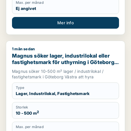
Max. per månad
Ej angivet
Mer info
1 mån sedan
Magnus söker lager, industrilokal eller fastighetsmark för ut
Magnus söker lager, industrilokal eller
fastighetsmark för uthyrning i Göteborg
Västra
Magnus söker 10-500 m² lager / industrilokal /
fastighetsmark i Göteborg Västra att hyra
Type
Lager, Industrilokal, Fastighetsmark
Storlek
2
10 - 500 m
Max. per månad