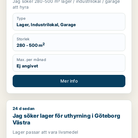
Jag söker 280-500 m² lager / industrilokal / garage
att hyra
Type
Lager, Industrilokal, Garage
Storlek
2
280 - 500 m
Max. per månad
Ej angivet
Mer info
24 d sedan
Jag söker lager för uthyrning i Göteborg Västra
Jag söker lager för uthyrning i Göteborg
Västra
Lager passar att vara livsmedel