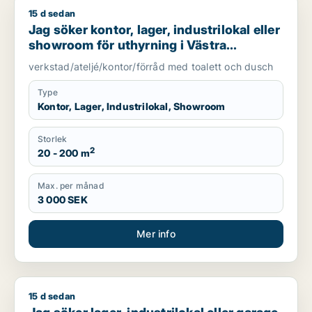
15 d sedan
Jag söker kontor, lager, industrilokal eller showroom för uth
Jag söker kontor, lager, industrilokal eller
showroom för uthyrning i Västra
Götaland
verkstad/ateljé/kontor/förråd med toalett och dusch
Type
Kontor, Lager, Industrilokal, Showroom
Storlek
2
20 - 200 m
Max. per månad
3 000 SEK
Mer info
15 d sedan
Jag söker lager, industrilokal eller garage för uthyrning i Gö