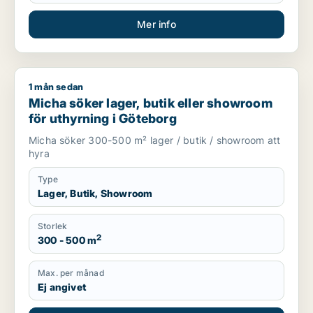
Mer info
1 mån sedan
Micha söker lager, butik eller showroom för uthyrning i Göte
Micha söker lager, butik eller showroom
för uthyrning i Göteborg
Micha söker 300-500 m² lager / butik / showroom att
hyra
Type
Lager, Butik, Showroom
Storlek
2
300 - 500 m
Max. per månad
Ej angivet