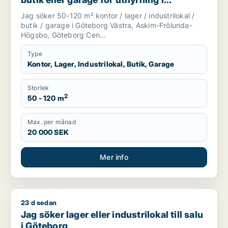
Göteborg Västra, Askim-Frölunda-
Jag söker 50-120 m² kontor / lager / industrilokal /
Högsbo eller Göteborg Centrum m.fl.
butik / garage i Göteborg Västra, Askim-Frölunda-
Högsbo, Göteborg Cen...
Type
Kontor, Lager, Industrilokal, Butik, Garage
Storlek
2
50 - 120 m
Max. per månad
20 000 SEK
Mer info
23 d sedan
Jag söker lager eller industrilokal till salu i Göteborg
Jag söker lager eller industrilokal till salu
i Göteborg