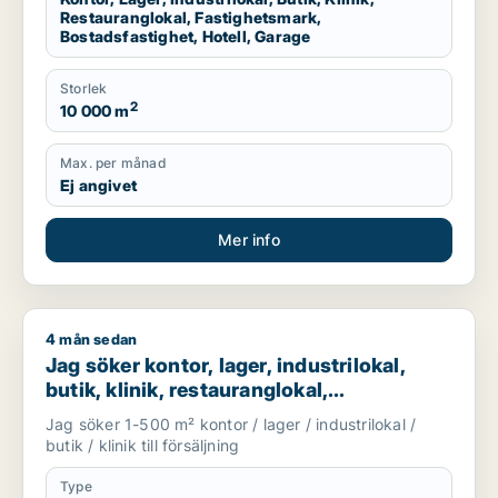
Restauranglokal, Fastighetsmark,
Bostadsfastighet, Hotell, Garage
Storlek
2
10 000 m
Max. per månad
Ej angivet
Mer info
4 mån sedan
Jag söker kontor, lager, industrilokal, butik, klinik, restauran
Jag söker kontor, lager, industrilokal,
butik, klinik, restauranglokal,
fastighetsmark, bostadsfastighet, hotell
Jag söker 1-500 m² kontor / lager / industrilokal /
eller garage till salu i Linköping,
butik / klinik till försäljning
Falkenberg eller Varberg m.fl.
Type