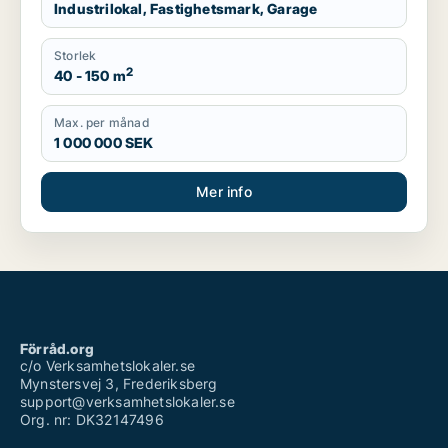
Industrilokal, Fastighetsmark, Garage
Storlek
2
40 - 150 m
Max. per månad
1 000 000 SEK
Mer info
Förråd.org
c/o Verksamhetslokaler.se
Mynstersvej 3, Frederiksberg
support@verksamhetslokaler.se
Org. nr: DK32147496