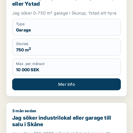
eller Ystad
Jag söker 0-750 m² garage i Skurup, Ystad att hyra
Type
Garage
Storlek
2
750 m
Max. per månad
10 000 SEK
Mer info
3 mån sedan
Jag söker industrilokal eller garage till salu i Skåne
Jag söker industrilokal eller garage till
salu i Skåne