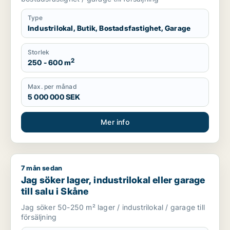
Type
Industrilokal, Butik, Bostadsfastighet, Garage
Storlek
2
250 - 600 m
Max. per månad
5 000 000 SEK
Mer info
7 mån sedan
Jag söker lager, industrilokal eller garage till salu i Skåne
Jag söker lager, industrilokal eller garage
till salu i Skåne
Jag söker 50-250 m² lager / industrilokal / garage till
försäljning