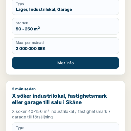
Type
Lager, Industrilokal, Garage
Storlek
2
50 - 250 m
Max. per månad
2 000 000 SEK
Mer info
2 mån sedan
X söker industrilokal, fastighetsmark eller garage till salu i 
X söker industrilokal, fastighetsmark
eller garage till salu i Skåne
X söker 40-150 m² industrilokal / fastighetsmark /
garage till försäljning
Type