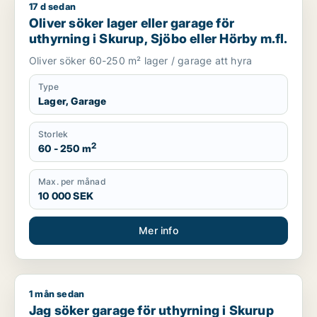
17 d sedan
Oliver söker lager eller garage för uthyrning i Skurup, Sjöbo 
Oliver söker lager eller garage för
uthyrning i Skurup, Sjöbo eller Hörby m.fl.
Oliver söker 60-250 m² lager / garage att hyra
Type
Lager, Garage
Storlek
2
60 - 250 m
Max. per månad
10 000 SEK
Mer info
1 mån sedan
Jag söker garage för uthyrning i Skurup eller Ystad
Jag söker garage för uthyrning i Skurup