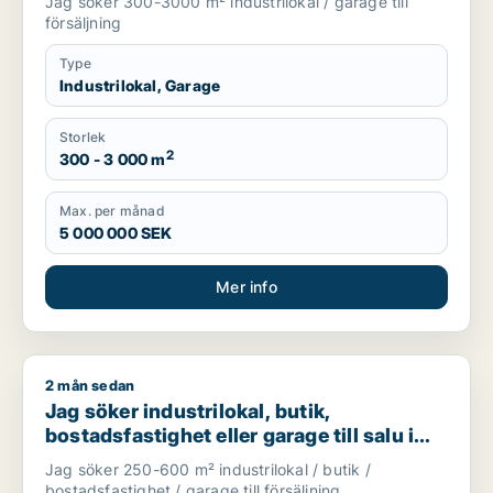
Jag söker 300-3000 m² industrilokal / garage till
försäljning
Type
Industrilokal, Garage
Storlek
2
300 - 3 000 m
Max. per månad
5 000 000 SEK
Mer info
2 mån sedan
Jag söker industrilokal, butik, bostadsfastighet eller garage t
Jag söker industrilokal, butik,
bostadsfastighet eller garage till salu i
Skåne
Jag söker 250-600 m² industrilokal / butik /
bostadsfastighet / garage till försäljning