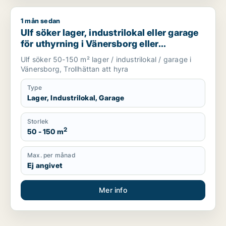
1 mån sedan
Ulf söker lager, industrilokal eller garage för uthyrning i Väne
Ulf söker lager, industrilokal eller garage
för uthyrning i Vänersborg eller
Trollhättan
Ulf söker 50-150 m² lager / industrilokal / garage i
Vänersborg, Trollhättan att hyra
Type
Lager, Industrilokal, Garage
Storlek
2
50 - 150 m
Max. per månad
Ej angivet
Mer info