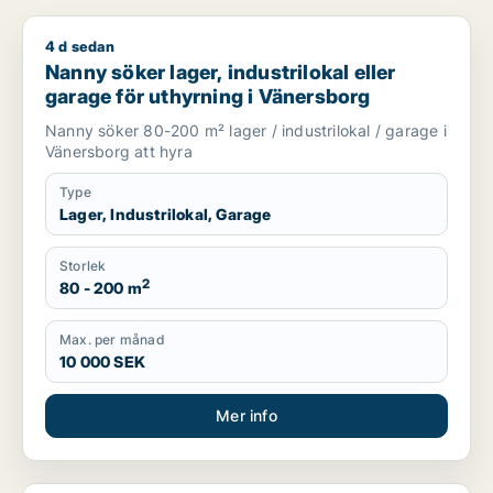
4 d sedan
Nanny söker lager, industrilokal eller garage för uthyrning i
Nanny söker lager, industrilokal eller
garage för uthyrning i Vänersborg
Nanny söker 80-200 m² lager / industrilokal / garage i
Vänersborg att hyra
Type
Lager, Industrilokal, Garage
Storlek
2
80 - 200 m
Max. per månad
10 000 SEK
Mer info