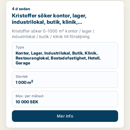
4 d sedan
Kristoffer söker kontor, lager, industrilokal, butik, klinik, res
Kristoffer söker kontor, lager,
industrilokal, butik, klinik,
restauranglokal, bostadsfastighet, hotell
Kristoffer söker 0-1000 m² kontor / lager /
eller garage till salu i Sotenäs, Vårgårda
industrilokal / butik / klinik till försäljning
eller Grästorp m.fl.
Type
Kontor, Lager, Industrilokal, Butik, Klinik,
Restauranglokal, Bostadsfastighet, Hotell,
Garage
Storlek
2
1 000 m
Max. per månad
10 000 SEK
Mer info