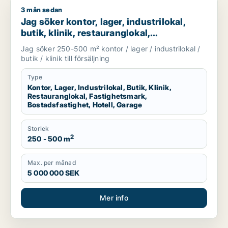
3 mån sedan
Jag söker kontor, lager, industrilokal, butik, klinik, restauran
Jag söker kontor, lager, industrilokal,
butik, klinik, restauranglokal,
fastighetsmark, bostadsfastighet, hotell
Jag söker 250-500 m² kontor / lager / industrilokal /
eller garage till salu i Grästorp, Vara eller
butik / klinik till försäljning
Götene m.fl.
Type
Kontor, Lager, Industrilokal, Butik, Klinik,
Restauranglokal, Fastighetsmark,
Bostadsfastighet, Hotell, Garage
Storlek
2
250 - 500 m
Max. per månad
5 000 000 SEK
Mer info