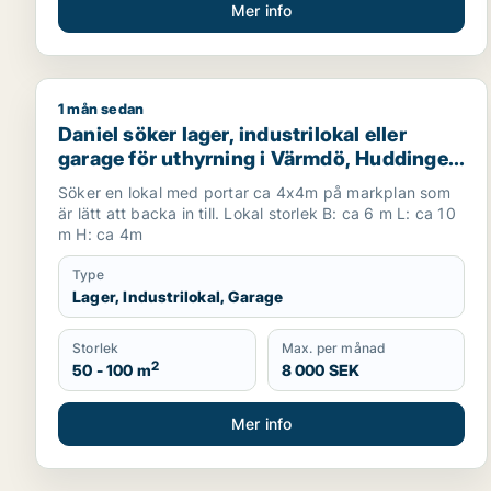
Mer info
1 mån sedan
Daniel söker lager, industrilokal eller garage för u
Daniel söker lager, industrilokal eller
garage för uthyrning i Värmdö, Huddinge
eller Botkyrka m.fl.
Söker en lokal med portar ca 4x4m på markplan som
är lätt att backa in till. Lokal storlek B: ca 6 m L: ca 10
m H: ca 4m
Type
Lager, Industrilokal, Garage
Storlek
Max. per månad
2
50 - 100 m
8 000 SEK
Mer info