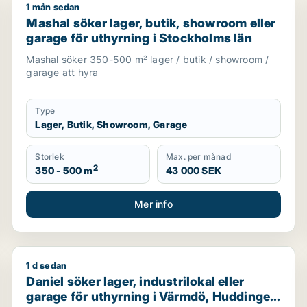
1 mån sedan
ör uthyrning i Haninge, Tyresö eller Nacka m.fl.
Mashal söker lager, butik, showroom eller garage för
Mashal söker lager, butik, showroom eller
garage för uthyrning i Stockholms län
Mashal söker 350-500 m² lager / butik / showroom /
garage att hyra
Type
Lager, Butik, Showroom, Garage
Storlek
Max. per månad
2
350 - 500 m
43 000 SEK
Mer info
1 d sedan
pplands Väsby, Vallentuna eller Österåker m.fl.
Daniel söker lager, industrilokal eller garage för uth
Daniel söker lager, industrilokal eller
garage för uthyrning i Värmdö, Huddinge