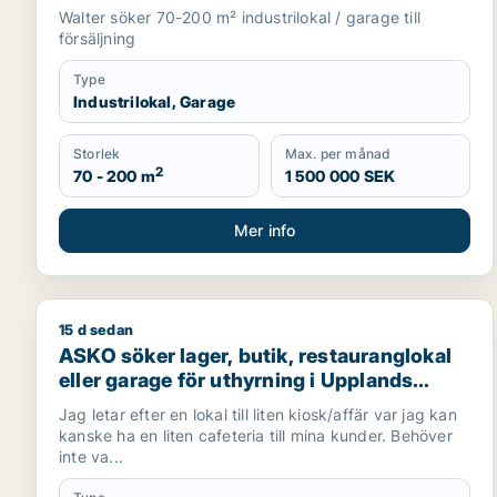
Österåker m.fl.
Walter söker 70-200 m² industrilokal / garage till
försäljning
Type
Industrilokal, Garage
Storlek
Max. per månad
2
70 - 200 m
1 500 000 SEK
Mer info
15 d sedan
ASKO söker lager, butik, restauranglokal eller garag
ASKO söker lager, butik, restauranglokal
eller garage för uthyrning i Upplands
Väsby, Vallentuna eller Järfälla m.fl.
Jag letar efter en lokal till liten kiosk/affär var jag kan
kanske ha en liten cafeteria till mina kunder. Behöver
inte va...