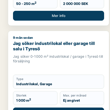
2
50 - 250 m
2 000 000 SEK
Mer info
9 mån sedan
Jag söker industrilokal eller garage till salu i Tyres
Jag söker industrilokal eller garage till
salu i Tyresö
Jag söker 0-1000 m² industrilokal / garage i Tyresö till
försäljning
Type
Industrilokal, Garage
Storlek
Max. per månad
2
1 000 m
Ej angivet