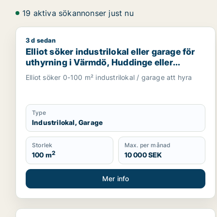
19 aktiva sökannonser just nu
3 d sedan
Elliot söker industrilokal eller garage för uthyrnin
Elliot söker industrilokal eller garage för
uthyrning i Värmdö, Huddinge eller
Botkyrka m.fl.
Elliot söker 0-100 m² industrilokal / garage att hyra
Type
Industrilokal, Garage
Storlek
Max. per månad
2
100 m
10 000 SEK
Mer info