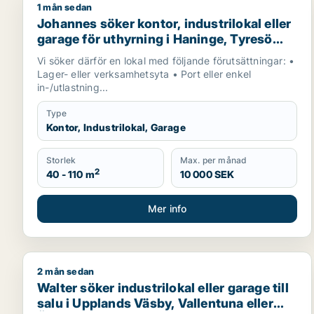
1 mån sedan
Johannes söker kontor, industrilokal eller garage f
Johannes söker kontor, industrilokal eller
garage för uthyrning i Haninge, Tyresö
eller Nacka m.fl.
Vi söker därför en lokal med följande förutsättningar: •
Lager- eller verksamhetsyta • Port eller enkel
in-/utlastning...
Type
Kontor, Industrilokal, Garage
Storlek
Max. per månad
2
40 - 110 m
10 000 SEK
Mer info
2 mån sedan
Walter söker industrilokal eller garage till salu i U
Walter söker industrilokal eller garage till
salu i Upplands Väsby, Vallentuna eller