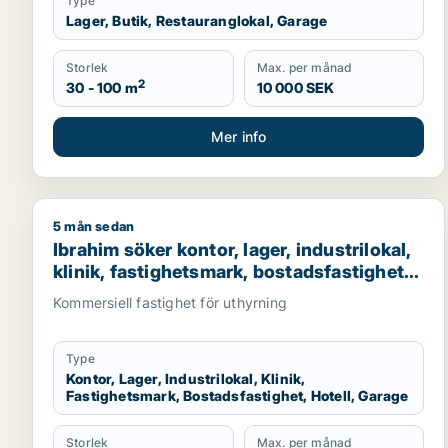
Type
Lager, Butik, Restauranglokal, Garage
Storlek
Max. per månad
2
30 - 100 m
10 000 SEK
Mer info
5 mån sedan
Ibrahim söker kontor, lager, industrilokal, klinik, f
Ibrahim söker kontor, lager, industrilokal,
klinik, fastighetsmark, bostadsfastighet,
hotell eller garage till salu i Stockholms
Kommersiell fastighet för uthyrning
län
Type
Kontor, Lager, Industrilokal, Klinik,
Fastighetsmark, Bostadsfastighet, Hotell, Garage
Storlek
Max. per månad