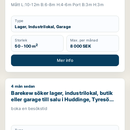
eller Botkyrka m.fl.
Mått L:10-12m B:6-8m H:4-6m Port B:3m H:3m
Type
Lager, Industrilokal, Garage
Storlek
Max. per månad
2
50 - 100 m
8 000 SEK
Mer info
4 mån sedan
e för uthyrning i Upplands Väsby, Vallentuna eller Järfälla
Barekew söker lager, industrilokal, butik eller garage 
Barekew söker lager, industrilokal, butik
eller garage till salu i Huddinge, Tyresö
eller Nacka m.fl.
boka en besökstid