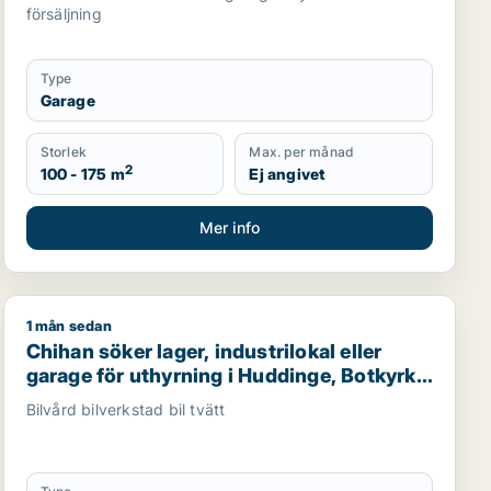
försäljning
Type
Garage
Storlek
Max. per månad
2
100 - 175 m
Ej angivet
Mer info
1 mån sedan
 m.fl.
till salu i Huddinge, Tyresö eller Nacka m.fl.
Chihan söker lager, industrilokal eller garage för uthyr
Chihan söker lager, industrilokal eller
garage för uthyrning i Huddinge, Botkyrka
eller Haninge m.fl.
Bilvård bilverkstad bil tvätt