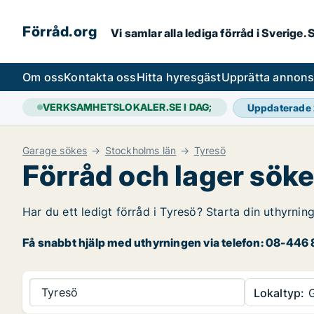
Förråd.org
Vi samlar alla lediga förråd i Sverige
Om oss
Kontakta oss
Hitta hyresgäst
Upprätta annon
VERKSAMHETSLOKALER.SE I DAG;
Uppdaterade
Garage sökes
Stockholms län
Tyresö
Förråd och lager söke
Har du ett ledigt förråd i Tyresö? Starta din uthyrnin
Få snabbt hjälp med uthyrningen via telefon: 08-446 8
Tyresö
Lokaltyp:
G