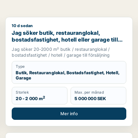
10 d sedan
g i Värmdö, Huddinge eller Botkyrka m.fl.
Jag söker butik, restauranglokal, bostadsfastighet, ho
Jag söker butik, restauranglokal,
bostadsfastighet, hotell eller garage till
salu i Stockholms län
Jag söker 20-2000 m² butik / restauranglokal /
bostadsfastighet / hotell / garage till försäljning
Type
Butik, Restauranglokal, Bostadsfastighet, Hotell,
Garage
Storlek
Max. per månad
2
20 - 2 000 m
5 000 000 SEK
Mer info