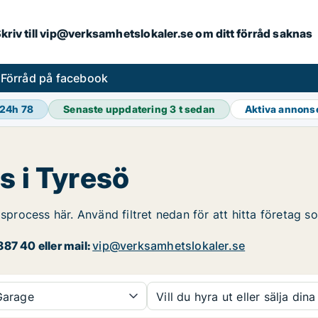
. Skriv till vip@verksamhetslokaler.se om ditt förråd saknas
s
Förråd på facebook
 24h
78
Senaste uppdatering
3 t sedan
Aktiva annons
s i Tyresö
gsprocess här. Använd filtret nedan för att hitta företag s
87 40 eller mail:
vip@verksamhetslokaler.se
arage
Vill du hyra ut eller sälja dina