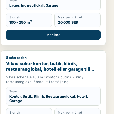
Type
Lager, Industrilokal, Garage
Storlek
Max. per månad
2
100 - 250 m
20 000 SEK
Mer info
8 mån sedan
u i Stockholms län
Huddinge, Botkyrka eller Haninge m.fl.
Vikas söker kontor, butik, klinik, restauranglokal, hotel
Vikas söker kontor, butik, klinik,
restauranglokal, hotell eller garage till
salu i Upplands Väsby, Vallentuna eller
Vikas söker 10-100 m² kontor / butik / klinik /
Österåker m.fl.
restauranglokal / hotell till försäljning
Type
Kontor, Butik, Klinik, Restauranglokal, Hotell,
Garage
Storlek
Max. per månad