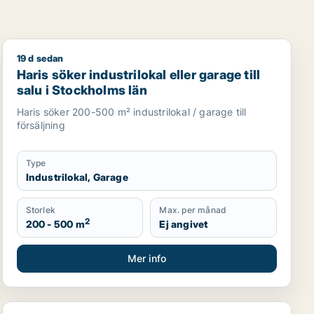
19 d sedan
tell eller garage till salu i Stockholms län
Haris söker industrilokal eller garage till salu i Stockh
Haris söker industrilokal eller garage till
salu i Stockholms län
Haris söker 200-500 m² industrilokal / garage till
försäljning
Type
Industrilokal, Garage
Storlek
Max. per månad
2
200 - 500 m
Ej angivet
Mer info