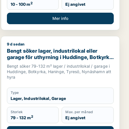
2
10 - 100 m
Ej angivet
Mer info
9 d sedan
, hotell eller garage till salu i Tyresö
Bengt söker lager, industrilokal eller garage för uthyrn
Bengt söker lager, industrilokal eller
garage för uthyrning i Huddinge, Botkyrka
eller Haninge m.fl.
Bengt söker 79-132 m² lager / industrilokal / garage i
Huddinge, Botkyrka, Haninge, Tyresö, Nynäshamn att
hyra
Type
Lager, Industrilokal, Garage
Storlek
Max. per månad
2
79 - 132 m
Ej angivet