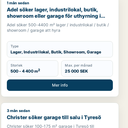
1 mån sedan
 uthyrning i Stockholms län
Adel söker lager, industrilokal, butik, showroom eller 
Adel söker lager, industrilokal, butik,
showroom eller garage för uthyrning i
Huddinge, Tyresö eller Nacka m.fl.
Adel söker 500-4400 m² lager / industrilokal / butik /
showroom / garage att hyra
Type
Lager, Industrilokal, Butik, Showroom, Garage
Storlek
Max. per månad
2
500 - 4 400 m
25 000 SEK
Mer info
3 mån sedan
yrning i Värmdö, Huddinge eller Botkyrka m.fl.
Christer söker garage till salu i Tyresö
Christer söker garage till salu i Tyresö
Christer söker 100-175 m² garage i Tyresö till