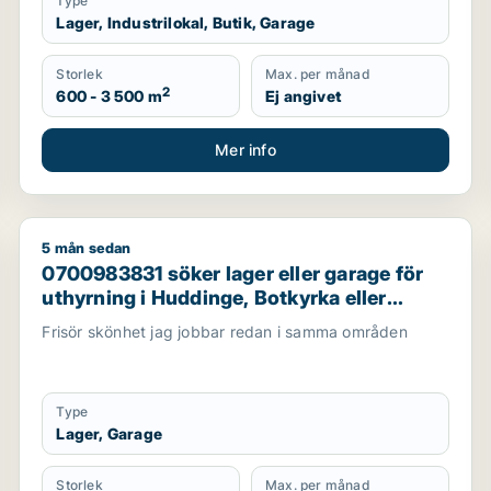
Type
Lager, Industrilokal, Butik, Garage
Storlek
Max. per månad
2
600 - 3 500 m
Ej angivet
Mer info
5 mån sedan
astighetsmark, bostadsfastighet, hotell eller garage till sal
0700983831 söker lager eller garage för uthyrning i 
0700983831 söker lager eller garage för
uthyrning i Huddinge, Botkyrka eller
Haninge m.fl.
Frisör skönhet jag jobbar redan i samma områden
Type
Lager, Garage
Storlek
Max. per månad