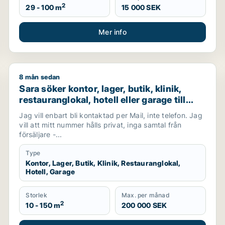
2
29 - 100 m
15 000 SEK
Mer info
8 mån sedan
ö
Sara söker kontor, lager, butik, klinik, restauranglokal
Sara söker kontor, lager, butik, klinik,
restauranglokal, hotell eller garage till
salu i Tyresö
Jag vill enbart bli kontaktad per Mail, inte telefon. Jag
vill att mitt nummer hålls privat, inga samtal från
försäljare -...
Type
Kontor, Lager, Butik, Klinik, Restauranglokal,
Hotell, Garage
Storlek
Max. per månad
2
10 - 150 m
200 000 SEK