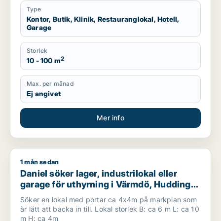
Type
Kontor, Butik, Klinik, Restauranglokal, Hotell,
Garage
Storlek
2
10 - 100 m
Max. per månad
Ej angivet
Mer info
1 mån sedan
Daniel söker lager, industrilokal eller garage för uthyrning i
Daniel söker lager, industrilokal eller
garage för uthyrning i Värmdö, Huddinge
eller Botkyrka m.fl.
Söker en lokal med portar ca 4x4m på markplan som
är lätt att backa in till. Lokal storlek B: ca 6 m L: ca 10
m H: ca 4m