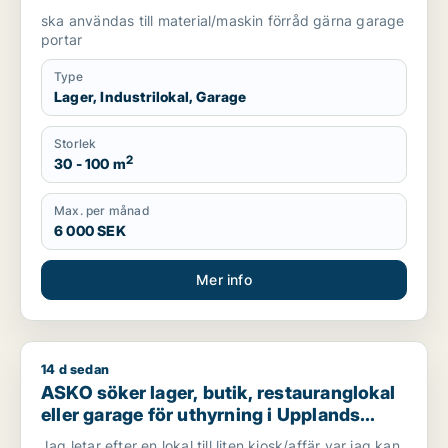
Södertälje
ska användas till material/maskin förråd gärna garage
portar
Type
Lager, Industrilokal, Garage
Storlek
2
30 - 100 m
Max. per månad
6 000 SEK
Mer info
14 d sedan
ASKO söker lager, butik, restauranglokal eller garage för uthy
ASKO söker lager, butik, restauranglokal
eller garage för uthyrning i Upplands
Väsby, Vallentuna eller Järfälla m.fl.
Jag letar efter en lokal till liten kiosk/affär var jag kan