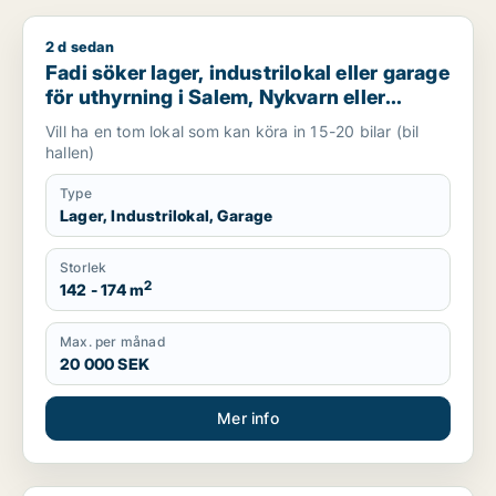
2 d sedan
Fadi söker lager, industrilokal eller garage för uthyrning i Sa
Fadi söker lager, industrilokal eller garage
för uthyrning i Salem, Nykvarn eller
Södertälje m.fl.
Vill ha en tom lokal som kan köra in 15-20 bilar (bil
hallen)
Type
Lager, Industrilokal, Garage
Storlek
2
142 - 174 m
Max. per månad
20 000 SEK
Mer info