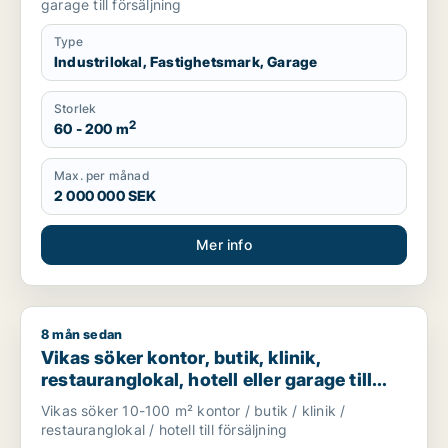
garage till försäljning
Type
Industrilokal, Fastighetsmark, Garage
Storlek
2
60 - 200 m
Max. per månad
2 000 000 SEK
Mer info
8 mån sedan
Vikas söker kontor, butik, klinik, restauranglokal, hotell eller
Vikas söker kontor, butik, klinik,
restauranglokal, hotell eller garage till
salu i Upplands Väsby, Vallentuna eller
Vikas söker 10-100 m² kontor / butik / klinik /
Österåker m.fl.
restauranglokal / hotell till försäljning