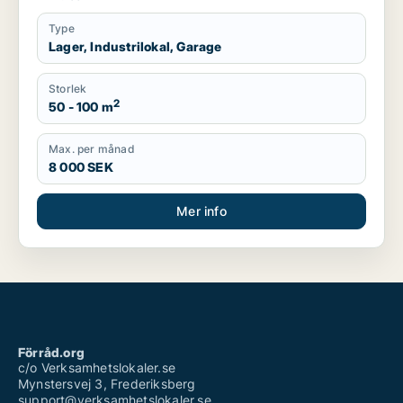
Type
Lager, Industrilokal, Garage
Storlek
2
50 - 100 m
Max. per månad
8 000 SEK
Mer info
Förråd.org
c/o Verksamhetslokaler.se
Mynstersvej 3, Frederiksberg
support@verksamhetslokaler.se