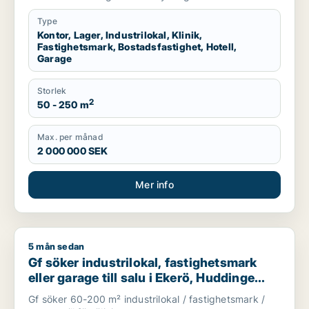
län
Type
Kontor, Lager, Industrilokal, Klinik,
Fastighetsmark, Bostadsfastighet, Hotell,
Garage
Storlek
2
50 - 250 m
Max. per månad
2 000 000 SEK
Mer info
5 mån sedan
Gf söker industrilokal, fastighetsmark eller garage till salu i
Gf söker industrilokal, fastighetsmark
eller garage till salu i Ekerö, Huddinge
eller Botkyrka m.fl.
Gf söker 60-200 m² industrilokal / fastighetsmark /