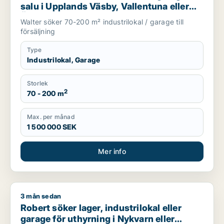
salu i Upplands Väsby, Vallentuna eller
Österåker m.fl.
Walter söker 70-200 m² industrilokal / garage till
försäljning
Type
Industrilokal, Garage
Storlek
2
70 - 200 m
Max. per månad
1 500 000 SEK
Mer info
3 mån sedan
Robert söker lager, industrilokal eller garage för uthyrning i 
Robert söker lager, industrilokal eller
garage för uthyrning i Nykvarn eller