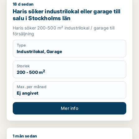
18 d sedan
Haris söker industrilokal eller garage till salu i Stockholms lä
Haris söker industrilokal eller garage till
salu i Stockholms län
Haris söker 200-500 m² industrilokal / garage till
försäljning
Type
Industrilokal, Garage
Storlek
2
200 - 500 m
Max. per månad
Ej angivet
Mer info
1 mån sedan
Mashal söker lager, butik, showroom eller garage för uthyrni