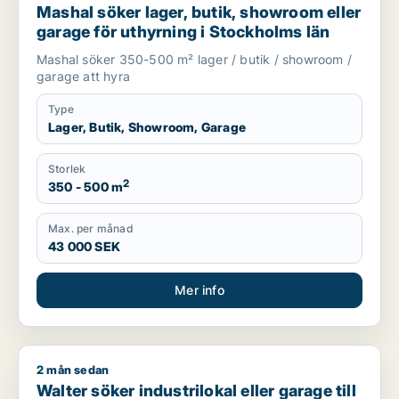
Mashal söker lager, butik, showroom eller
garage för uthyrning i Stockholms län
Mashal söker 350-500 m² lager / butik / showroom /
garage att hyra
Type
Lager, Butik, Showroom, Garage
Storlek
2
350 - 500 m
Max. per månad
43 000 SEK
Mer info
2 mån sedan
Walter söker industrilokal eller garage till salu i Upplands Vä
Walter söker industrilokal eller garage till