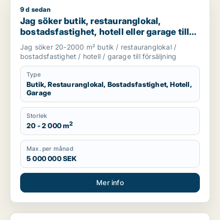
9 d sedan
Jag söker butik, restauranglokal, bostadsfastighet, hotell elle
Jag söker butik, restauranglokal,
bostadsfastighet, hotell eller garage till
salu i Stockholms län
Jag söker 20-2000 m² butik / restauranglokal /
bostadsfastighet / hotell / garage till försäljning
Type
Butik, Restauranglokal, Bostadsfastighet, Hotell,
Garage
Storlek
2
20 - 2 000 m
Max. per månad
5 000 000 SEK
Mer info