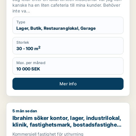
kanske ha en liten cafeteria till mina kunder. Behöver
inte va...
Type
Lager, Butik, Restauranglokal, Garage
Storlek
2
30 - 100 m
Max. per månad
10 000 SEK
Mer info
5 mån sedan
Ibrahim söker kontor, lager, industrilokal, klinik, fastighetsma
Ibrahim söker kontor, lager, industrilokal,
klinik, fastighetsmark, bostadsfastighet,
hotell eller garage till salu i Stockholms
Kommersiell fastighet för uthyrning