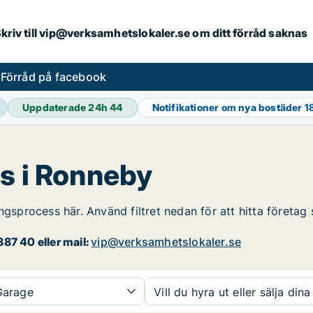
. Skriv till vip@verksamhetslokaler.se om ditt förråd saknas
s
Förråd på facebook
Uppdaterade 24h
44
Notifikationer om nya bostäder
1
es i Ronneby
ingsprocess här. Använd filtret nedan för att hitta företa
87 40 eller mail:
vip@verksamhetslokaler.se
arage
Vill du hyra ut eller sälja dina