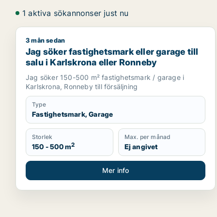
1 aktiva sökannonser just nu
3 mån sedan
Jag söker fastighetsmark eller garage till salu i K
Jag söker fastighetsmark eller garage till
salu i Karlskrona eller Ronneby
Jag söker 150-500 m² fastighetsmark / garage i
Karlskrona, Ronneby till försäljning
Type
Fastighetsmark, Garage
Storlek
Max. per månad
2
150 - 500 m
Ej angivet
Mer info