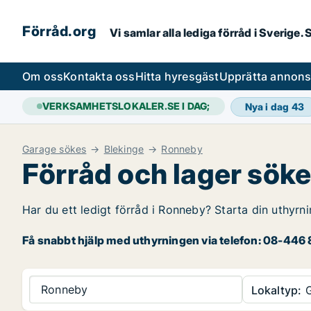
Förråd.org
Vi samlar alla lediga förråd i Sverige
Om oss
Kontakta oss
Hitta hyresgäst
Upprätta annon
VERKSAMHETSLOKALER.SE I DAG;
Nya i dag
43
Garage sökes
Blekinge
Ronneby
Förråd och lager sök
Har du ett ledigt förråd i Ronneby? Starta din uthyrn
Få snabbt hjälp med uthyrningen via telefon: 08-446 8
Ronneby
Lokaltyp:
G