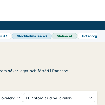
8 817
Stockholms län
+
6
Malmö
+
1
Göteborg
+
1
g som söker lager och förråd i Ronneby.
 lokaler?
Hur stora är dina lokaler?