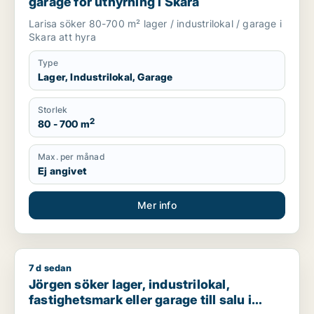
garage för uthyrning i Skara
Larisa söker 80-700 m² lager / industrilokal / garage i
Skara att hyra
Type
Lager, Industrilokal, Garage
Storlek
2
80 - 700 m
Max. per månad
Ej angivet
Mer info
7 d sedan
Jörgen söker lager, industrilokal, fastighetsmark eller garage t
Jörgen söker lager, industrilokal,
fastighetsmark eller garage till salu i