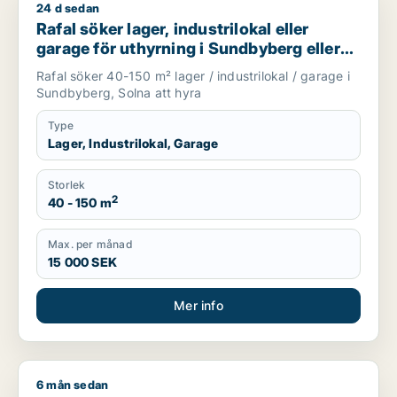
24 d sedan
Rafal söker lager, industrilokal eller garage för uthyrning i 
Rafal söker lager, industrilokal eller
garage för uthyrning i Sundbyberg eller
Solna
Rafal söker 40-150 m² lager / industrilokal / garage i
Sundbyberg, Solna att hyra
Type
Lager, Industrilokal, Garage
Storlek
2
40 - 150 m
Max. per månad
15 000 SEK
Mer info
6 mån sedan
Jag söker lager, industrilokal eller garage till salu i Lidköping