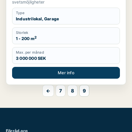
svetsmöjligheter
Type
Industrilokal, Garage
Storlek
2
1 - 200 m
Max. per månad
3 000 000 SEK
Mer info
←
7
8
9
Förråd.org