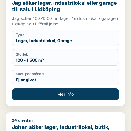
Jag söker lager, industrilokal eller garage
till salu i Lidköping
Jag söker 100-1500 m² lager / industrilokal / garage i
Lidköping till försäljning
Type
Lager, Industrilokal, Garage
Storlek
2
100 - 1 500 m
Max. per månad
Ej angivet
Mer info
24 d sedan
Johan söker lager, industrilokal, butik, klinik, showroom elle
Johan söker lager, industrilokal, butik,