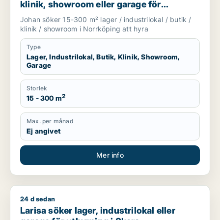
klinik, showroom eller garage för
uthyrning i Norrköping
Johan söker 15-300 m² lager / industrilokal / butik /
klinik / showroom i Norrköping att hyra
Type
Lager, Industrilokal, Butik, Klinik, Showroom,
Garage
Storlek
2
15 - 300 m
Max. per månad
Ej angivet
Mer info
24 d sedan
Larisa söker lager, industrilokal eller garage för uthyrning i 
Larisa söker lager, industrilokal eller