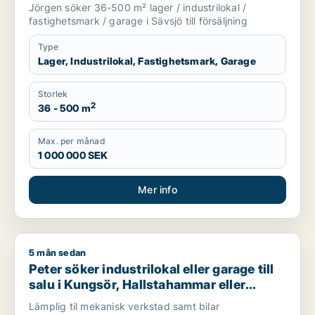
Sävsjö
Jörgen söker 36-500 m² lager / industrilokal /
fastighetsmark / garage i Sävsjö till försäljning
Type
Lager, Industrilokal, Fastighetsmark, Garage
Storlek
2
36 - 500 m
Max. per månad
1 000 000 SEK
Mer info
5 mån sedan
Peter söker industrilokal eller garage till salu i Kungsör, Hal
Peter söker industrilokal eller garage till
salu i Kungsör, Hallstahammar eller
Köping
Lämplig til mekanisk verkstad samt bilar