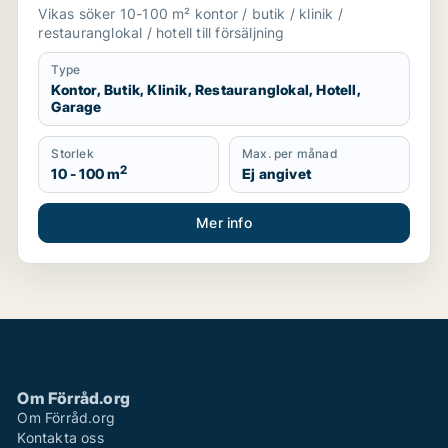
salu i Upplands Väsby, Vallentuna eller
Vikas söker 10-100 m² kontor / butik / klinik /
Österåker m.fl.
restauranglokal / hotell till försäljning
Type
Kontor, Butik, Klinik, Restauranglokal, Hotell,
Garage
Storlek
Max. per månad
2
10 - 100 m
Ej angivet
Mer info
Om Förråd.org
Om Förråd.org
Kontakta oss