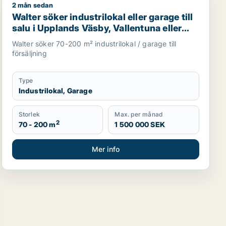
2 mån sedan
ärfälla m.fl.
 uthyrning i Stockholms län
Walter söker industrilokal eller garage till salu i Uppla
Walter söker industrilokal eller garage till
salu i Upplands Väsby, Vallentuna eller
Österåker m.fl.
Walter söker 70-200 m² industrilokal / garage till
försäljning
Type
Industrilokal, Garage
Storlek
Max. per månad
2
70 - 200 m
1 500 000 SEK
Mer info
u i Stockholms län
ell eller garage till salu i Upplands Väsby, Vallentuna eller