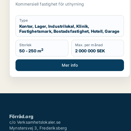
hotell eller garage till salu i Stockholms
Kommersiell fastighet för uthyrning
län
Type
Kontor, Lager, Industrilokal, Klinik,
Fastighetsmark, Bostadsfastighet, Hotell, Garage
Storlek
Max. per månad
2
50 - 250 m
2 000 000 SEK
Mer info
Förråd.org
c/o Verksamhetslokaler.se
Mynstersvej 3, Frederiksberg