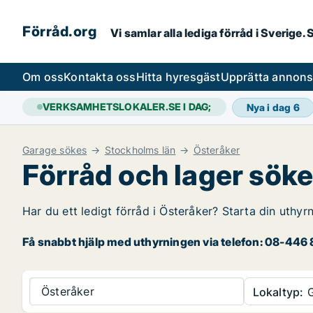
Förråd.org
Vi samlar alla lediga förråd i Sverige
Om oss
Kontakta oss
Hitta hyresgäst
Upprätta annon
VERKSAMHETSLOKALER.SE I DAG;
Nya i dag
6
Garage sökes
Stockholms län
Österåker
Förråd och lager söke
Har du ett ledigt förråd i Österåker? Starta din uthyr
Få snabbt hjälp med uthyrningen via telefon: 08-446 8
Österåker
Lokaltyp:
G