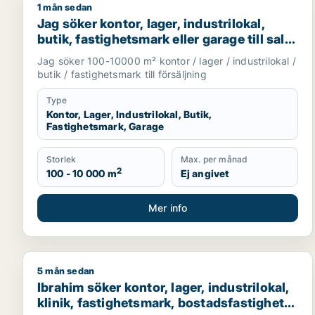
1 mån sedan
Jag söker kontor, lager, industrilokal, butik, fastigh
Jag söker kontor, lager, industrilokal,
butik, fastighetsmark eller garage till salu
i Vallentuna, Österåker eller Järfälla m.fl.
Jag söker 100-10000 m² kontor / lager / industrilokal /
butik / fastighetsmark till försäljning
Type
Kontor, Lager, Industrilokal, Butik,
Fastighetsmark, Garage
Storlek
Max. per månad
2
100 - 10 000 m
Ej angivet
Mer info
5 mån sedan
Ibrahim söker kontor, lager, industrilokal, klinik, f
Ibrahim söker kontor, lager, industrilokal,
klinik, fastighetsmark, bostadsfastighet,