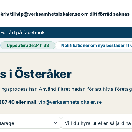
. Skriv till vip@verksamhetslokaler.se om ditt förråd saknas
s
Förråd på facebook
Uppdaterade 24h
33
Notifikationer om nya bostäder
11 
s i Österåker
ningsprocess här. Använd filtret nedan för att hitta företa
87 40 eller mail:
vip@verksamhetslokaler.se
arage
Vill du hyra ut eller sälja dina