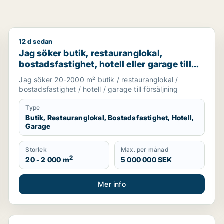
12 d sedan
ing i Upplands Väsby, Vallentuna eller Österåker m.fl.
Jag söker butik, restauranglokal, bostadsfastighet, ho
Jag söker butik, restauranglokal,
bostadsfastighet, hotell eller garage till
salu i Stockholms län
Jag söker 20-2000 m² butik / restauranglokal /
bostadsfastighet / hotell / garage till försäljning
Type
Butik, Restauranglokal, Bostadsfastighet, Hotell,
Garage
Storlek
Max. per månad
2
20 - 2 000 m
5 000 000 SEK
Mer info