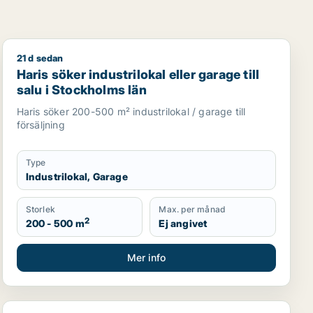
21 d sedan
tell eller garage till salu i Stockholms län
Haris söker industrilokal eller garage till salu i Stockh
Haris söker industrilokal eller garage till
salu i Stockholms län
Haris söker 200-500 m² industrilokal / garage till
försäljning
Type
Industrilokal, Garage
Storlek
Max. per månad
2
200 - 500 m
Ej angivet
Mer info