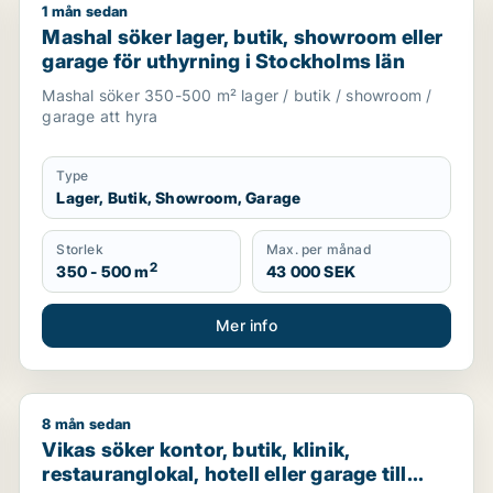
1 mån sedan
etsmark eller garage till salu i Vallentuna, Österåker eller J
Mashal söker lager, butik, showroom eller garage för
Mashal söker lager, butik, showroom eller
garage för uthyrning i Stockholms län
Mashal söker 350-500 m² lager / butik / showroom /
garage att hyra
Type
Lager, Butik, Showroom, Garage
Storlek
Max. per månad
2
350 - 500 m
43 000 SEK
Mer info
8 mån sedan
astighetsmark, bostadsfastighet, hotell eller garage till sal
Vikas söker kontor, butik, klinik, restauranglokal, hot
Vikas söker kontor, butik, klinik,
restauranglokal, hotell eller garage till