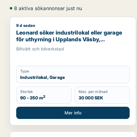
8 aktiva sökannonser just nu
9 d sedan
Leonard söker industrilokal eller garage för uthyrn
Leonard söker industrilokal eller garage
för uthyrning i Upplands Väsby,
Vallentuna eller Österåker m.fl.
Biltvätt och bilverkstad
Type
Industrilokal, Garage
Storlek
Max. per månad
2
90 - 350 m
30 000 SEK
Mer info