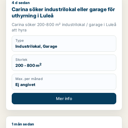
4 d sedan
Carina söker industrilokal eller garage för uthyrning i Luleå
Carina söker industrilokal eller garage för
uthyrning i Luleå
Carina söker 200-800 m² industrilokal / garage i Luleå
att hyra
Type
Industrilokal, Garage
Storlek
2
200 - 800 m
Max. per månad
Ej angivet
Mer info
1 mån sedan
Johan söker lager eller garage för uthyrning i Luleå