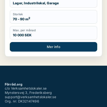
Lager, Industrilokal, Garage
Storlek
2
70 - 90 m
Max. per månad
10 000 SEK
Mer info
Förråd.org
c/o Verksamhetslokaler.se
Mynstersvej 3, Frederiksberg
support@verksamhetslokaler.se
Org. nr: DK32147496