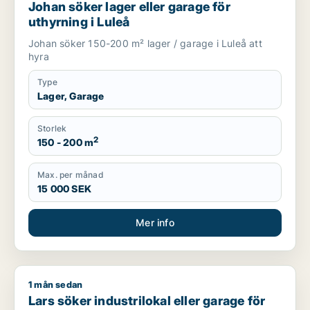
Johan söker lager eller garage för
uthyrning i Luleå
Johan söker 150-200 m² lager / garage i Luleå att
hyra
Type
Lager, Garage
Storlek
2
150 - 200 m
Max. per månad
15 000 SEK
Mer info
1 mån sedan
Lars söker industrilokal eller garage för uthyrning i Luleå
Lars söker industrilokal eller garage för