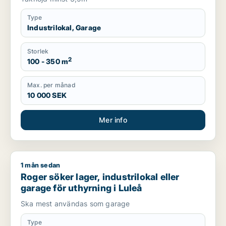
Type
Industrilokal, Garage
Storlek
2
100 - 350 m
Max. per månad
10 000 SEK
Mer info
1 mån sedan
Roger söker lager, industrilokal eller garage för uthyrning i L
Roger söker lager, industrilokal eller
garage för uthyrning i Luleå
Ska mest användas som garage
Type