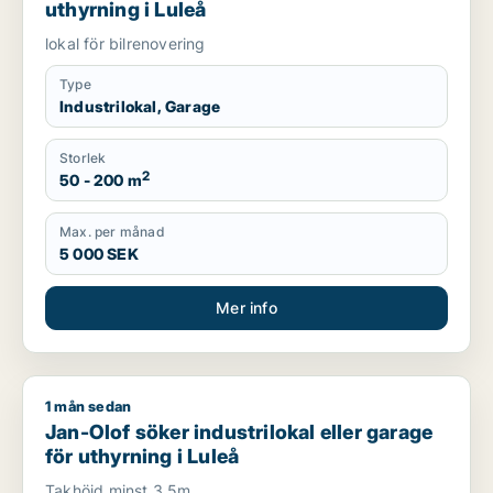
uthyrning i Luleå
lokal för bilrenovering
Type
Industrilokal, Garage
Storlek
2
50 - 200 m
Max. per månad
5 000 SEK
Mer info
1 mån sedan
Jan-Olof söker industrilokal eller garage för uthyrning i Lule
Jan-Olof söker industrilokal eller garage
för uthyrning i Luleå
Takhöjd minst 3,5m