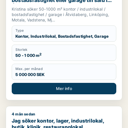
bostadsfastighet eller garage till salu i
Åtvidaberg, Linköping eller Motala m.fl.
Kristina söker 50-1000 m² kontor / industrilokal /
bostadsfastighet / garage i Åtvidaberg, Linköping,
Motala, Vadstena, Mj...
Type
Kontor, Industrilokal, Bostadsfastighet, Garage
Storlek
2
50 - 1 000 m
Max. per månad
5 000 000 SEK
Mer info
4 mån sedan
Jag söker kontor, lager, industrilokal, butik, klinik, restauran
Jag söker kontor, lager, industrilokal,
butik, klinik, restauranglokal,