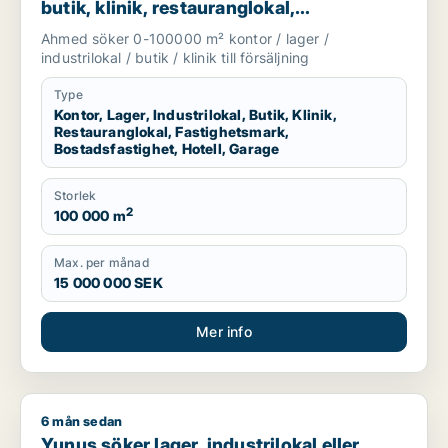
butik, klinik, restauranglokal,
fastighetsmark, bostadsfastighet, hotell
Ahmed söker 0-100000 m² kontor / lager /
eller garage till salu i Nyköping,
industrilokal / butik / klinik till försäljning
Katrineholm eller Finspång m.fl.
Type
Kontor, Lager, Industrilokal, Butik, Klinik,
Restauranglokal, Fastighetsmark,
Bostadsfastighet, Hotell, Garage
Storlek
2
100 000 m
Max. per månad
15 000 000 SEK
Mer info
6 mån sedan
Yunus söker lager, industrilokal eller garage till salu i Linköpi
Yunus söker lager, industrilokal eller