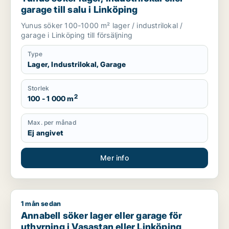
garage till salu i Linköping
Yunus söker 100-1000 m² lager / industrilokal /
garage i Linköping till försäljning
Type
Lager, Industrilokal, Garage
Storlek
2
100 - 1 000 m
Max. per månad
Ej angivet
Mer info
1 mån sedan
Annabell söker lager eller garage för uthyrning i Vasastan el
Annabell söker lager eller garage för
uthyrning i Vasastan eller Linköping