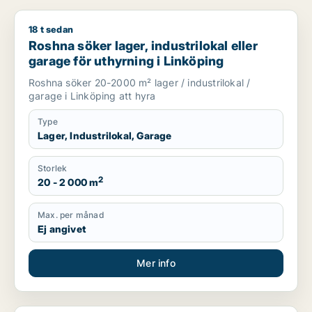
18 t sedan
Roshna söker lager, industrilokal eller garage för uthyrning i
Roshna söker lager, industrilokal eller
garage för uthyrning i Linköping
Roshna söker 20-2000 m² lager / industrilokal /
garage i Linköping att hyra
Type
Lager, Industrilokal, Garage
Storlek
2
20 - 2 000 m
Max. per månad
Ej angivet
Mer info