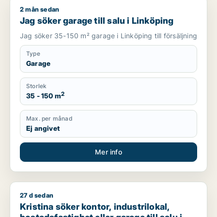
2 mån sedan
Jag söker garage till salu i Linköping
Jag söker garage till salu i Linköping
Jag söker 35-150 m² garage i Linköping till försäljning
Type
Garage
Storlek
2
35 - 150 m
Max. per månad
Ej angivet
Mer info
27 d sedan
Kristina söker kontor, industrilokal, bostadsfastighet eller gar
Kristina söker kontor, industrilokal,