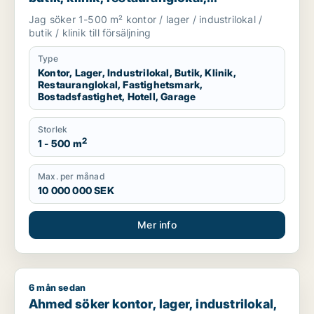
fastighetsmark, bostadsfastighet, hotell
Jag söker 1-500 m² kontor / lager / industrilokal /
eller garage till salu i Linköping,
butik / klinik till försäljning
Falkenberg eller Varberg m.fl.
Type
Kontor, Lager, Industrilokal, Butik, Klinik,
Restauranglokal, Fastighetsmark,
Bostadsfastighet, Hotell, Garage
Storlek
2
1 - 500 m
Max. per månad
10 000 000 SEK
Mer info
6 mån sedan
Ahmed söker kontor, lager, industrilokal, butik, klinik, restau
Ahmed söker kontor, lager, industrilokal,