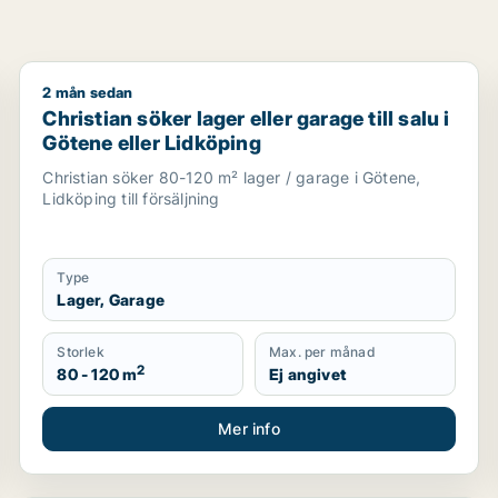
2 mån sedan
torsplats, klinik, restauranglokal, virtuellt kontor, under
Christian söker lager eller garage till salu i Götene e
Christian söker lager eller garage till salu i
Götene eller Lidköping
Christian söker 80-120 m² lager / garage i Götene,
Lidköping till försäljning
Type
Lager, Garage
Storlek
Max. per månad
2
80 - 120 m
Ej angivet
Mer info