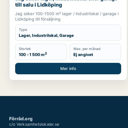
till salu i Lidköping
Jag söker 100-1500 m² lager / industrilokal / garage i
Lidköping till försäljning
Type
Lager, Industrilokal, Garage
Storlek
Max. per månad
2
100 - 1 500 m
Ej angivet
Mer info
Förråd.org
c/o Verksamhetslokaler.se