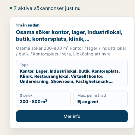
7 aktiva sökannonser just nu
1 mån sedan
Osama söker kontor, lager, industrilokal, butik, kon
Osama söker kontor, lager, industrilokal,
butik, kontorsplats, klinik,
restauranglokal, virtuellt kontor,
Osama söker 200-800 m² kontor / lager / industrilokal
undervisning, showroom, fastighetsmark
/ butik / kontorsplats i Vara, Lidköping att hyra
eller garage för uthyrning i Vara eller
Lidköping
Type
Kontor, Lager, Industrilokal, Butik, Kontorsplats,
Klinik, Restauranglokal, Virtuellt kontor,
Undervisning, Showroom, Fastighetsmark,
Garage
Storlek
Max. per månad
2
200 - 800 m
Ej angivet
Mer info