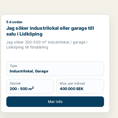
5 d sedan
visning, showroom, fastighetsmark eller garage för uthyrning
ller Lidköping
Jag söker industrilokal eller garage till salu i Lidköpin
Jag söker industrilokal eller garage till
salu i Lidköping
Jag söker 200-500 m² industrilokal / garage i
Lidköping till försäljning
Type
Industrilokal, Garage
Storlek
Max. per månad
2
200 - 500 m
400 000 SEK
Mer info