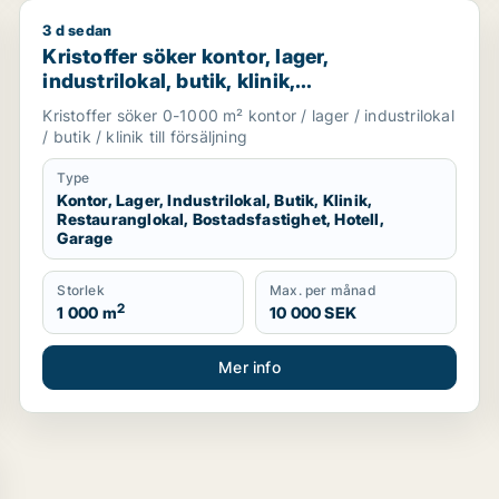
3 d sedan
, restauranglokal, fastighetsmark, bostadsfastighet, hotell el
Kristoffer söker kontor, lager, industrilokal, butik, kl
Kristoffer söker kontor, lager,
industrilokal, butik, klinik,
restauranglokal, bostadsfastighet, hotell
Kristoffer söker 0-1000 m² kontor / lager / industrilokal
eller garage till salu i Sotenäs, Vårgårda
/ butik / klinik till försäljning
eller Grästorp m.fl.
Type
Kontor, Lager, Industrilokal, Butik, Klinik,
Restauranglokal, Bostadsfastighet, Hotell,
Garage
Storlek
Max. per månad
2
1 000 m
10 000 SEK
Mer info
i Lidköping