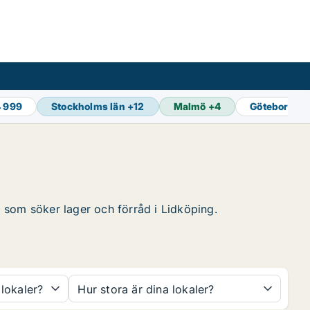
4 999
Stockholms län
+
12
Malmö
+
4
Göteborg
+
1
ag som söker lager och förråd i Lidköping.
 lokaler?
Hur stora är dina lokaler?