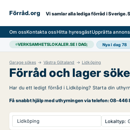
Förråd.org
Vi samlar alla lediga förråd i Sverige
Om oss
Kontakta oss
Hitta hyresgäst
Upprätta annon
VERKSAMHETSLOKALER.SE I DAG;
Nya i dag
78
Garage sökes
Västra Götaland
Lidköping
Förråd och lager söke
Har du ett ledigt förråd i Lidköping? Starta din uthyr
Få snabbt hjälp med uthyrningen via telefon: 08-446 8
Lidköping
Lokaltyp:
G