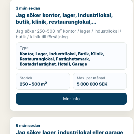
3 mån sedan
Jag söker kontor, lager, industrilokal, butik, klinik
Jag söker kontor, lager, industrilokal,
butik, klinik, restauranglokal,
fastighetsmark, bostadsfastighet, hotell
Jag söker 250-500 m² kontor / lager / industrilokal /
eller garage till salu i Grästorp, Vara eller
butik / klinik till försäljning
Götene m.fl.
Type
Kontor, Lager, Industrilokal, Butik, Klinik,
Restauranglokal, Fastighetsmark,
Bostadsfastighet, Hotell, Garage
Storlek
Max. per månad
2
250 - 500 m
5 000 000 SEK
Mer info
6 mån sedan
Jag söker lager, industrilokal eller garage till salu 
Jag söker lager, industrilokal eller garage