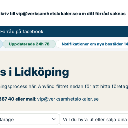
. Skriv till vip@verksamhetslokaler.se om ditt förråd saknas
s
Förråd på facebook
Uppdaterade 24h
78
Notifikationer om nya bostäder
1
s i Lidköping
ningsprocess här. Använd filtret nedan för att hitta föret
87 40 eller mail:
vip@verksamhetslokaler.se
arage
Vill du hyra ut eller sälja dina