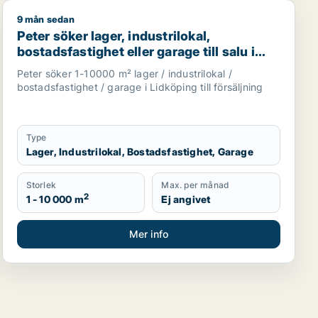
9 mån sedan
ler garage till salu i Grästorp, Vara eller Götene m.fl.
inik, restauranglokal, bostadsfastighet, hotell eller garage t
Peter söker lager, industrilokal, bostadsfastighet eller 
Peter söker lager, industrilokal,
bostadsfastighet eller garage till salu i
Lidköping
Peter söker 1-10000 m² lager / industrilokal /
bostadsfastighet / garage i Lidköping till försäljning
Type
Lager, Industrilokal, Bostadsfastighet, Garage
Storlek
Max. per månad
2
1 - 10 000 m
Ej angivet
Mer info