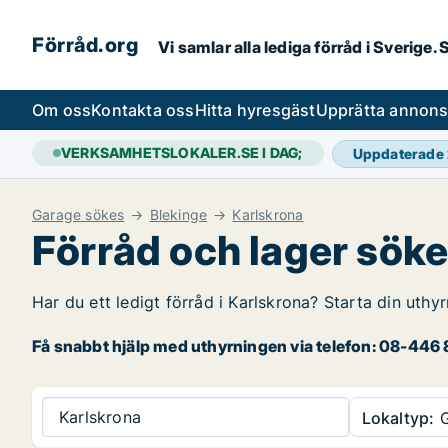
Förråd.org
Vi samlar alla lediga förråd i Sverige
Om oss
Kontakta oss
Hitta hyresgäst
Upprätta annon
VERKSAMHETSLOKALER.SE I DAG;
Uppdaterade
Garage sökes
Blekinge
Karlskrona
Förråd och lager söke
Har du ett ledigt förråd i Karlskrona? Starta din uthy
Få snabbt hjälp med uthyrningen via telefon: 08-446 8
Karlskrona
Lokaltyp:
G