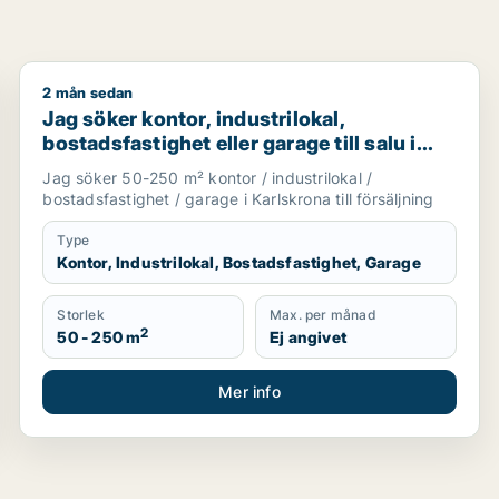
2 mån sedan
arlskrona eller Ronneby
Jag söker kontor, industrilokal, bostadsfastighet eller
Jag söker kontor, industrilokal,
bostadsfastighet eller garage till salu i
Karlskrona
Jag söker 50-250 m² kontor / industrilokal /
bostadsfastighet / garage i Karlskrona till försäljning
Type
Kontor, Industrilokal, Bostadsfastighet, Garage
Storlek
Max. per månad
2
50 - 250 m
Ej angivet
Mer info