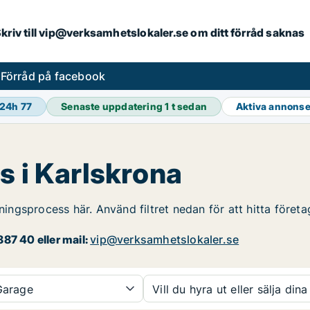
. Skriv till vip@verksamhetslokaler.se om ditt förråd saknas
s
Förråd på facebook
 24h
77
Senaste uppdatering
1 t sedan
Aktiva annons
s i Karlskrona
rningsprocess här. Använd filtret nedan för att hitta föret
87 40 eller mail:
vip@verksamhetslokaler.se
arage
Vill du hyra ut eller sälja dina