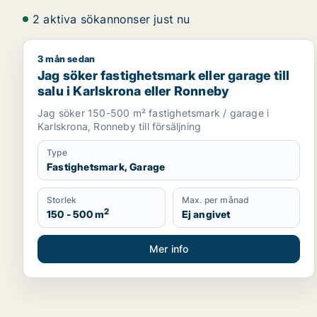
2 aktiva sökannonser just nu
3 mån sedan
Jag söker fastighetsmark eller garage till salu i K
Jag söker fastighetsmark eller garage till
salu i Karlskrona eller Ronneby
Jag söker 150-500 m² fastighetsmark / garage i
Karlskrona, Ronneby till försäljning
Type
Fastighetsmark, Garage
Storlek
Max. per månad
2
150 - 500 m
Ej angivet
Mer info